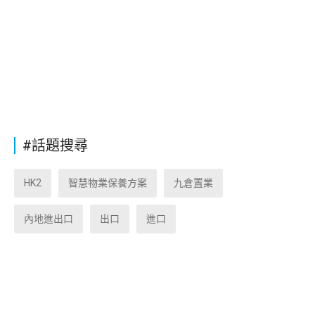
#話題搜尋
HK2
智慧物業保養方案
九倉置業
內地進出口
出口
進口