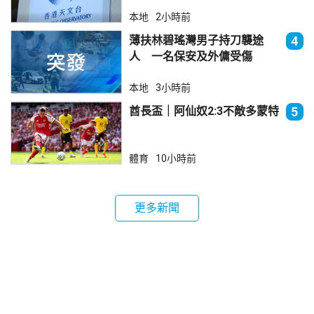
本地
2小時前
薄扶林碧瑤灣男子持刀襲途
4
人 一名保安及外傭受傷
本地
3小時前
酋長盃｜阿仙奴2:3不敵多蒙特
5
體育
10小時前
更多新聞