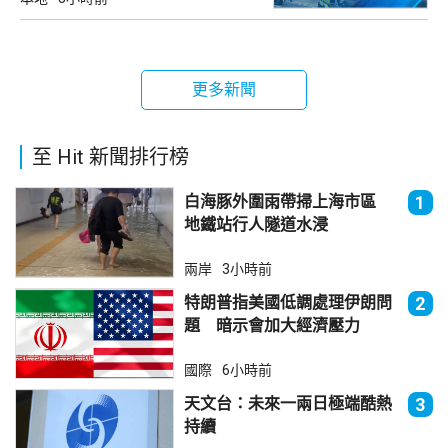
更多新聞
至 Hit 新聞排行榜
白海豚外圍雨帶掃上海市區
1
地鐵站行人隧道水浸
兩岸
3小時前
特朗普指美國低調處理伊朗問
2
題 暗示會加大經濟壓力
國際
6小時前
天文台：未來一兩日極端酷熱
3
持續