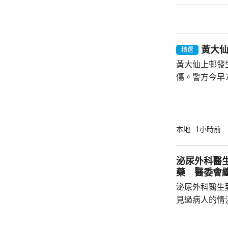
己，迎接建造業亮麗前
業活動致詞時
先進技術，建
黃大
工智能和機器人
精選
黃大仙上邨發
傷。警方今早
昭善樓升降機
向警員表示施
一名46歲男
高處墮下，當場證實不
本地
1小時前
多次投訴傷者
傷者外出時，
泌尿外科醫
機，隨即施襲
藥 醫委會
進入，發現單位
泌尿外科醫生
見過病人的情
當時的新藥「
向醫委會投訴