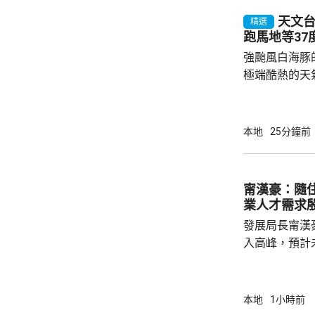
天文台錄
精選
跑馬地等37
強颱風白海豚
極端酷熱的天
至35度或以
高氣溫34.7
黃大仙、九龍
本地
25分鐘前
朗公園一度錄
軍澳 及流浮山36度。 在黃
烈陽光下在戶
甯漢豪：隨
跑一兩分鐘已
業人才需求
輕微中暑感覺，
發展局長甯漢
入高峰，預計
造業對人才需
長遠發展，政
造業議會做好
本地
1小時前
藝根基，也要