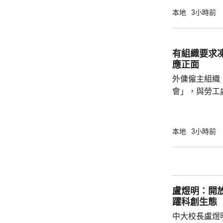
今日繼續傳召證人。 葉維晉作
本地
3小時前
人會到診所應
沒有出現的情
由於病人情況
有組織要求
問診。葉維晉
應正面
會見病人，只是
外傭僱主組織
會」，與勞工
議，要求政府
後表示，政府
並保持與持份者溝通。 國際
本地
3小時前
展聯會指，上
家庭，超過9
結最低工資及
時最低工資為
盧煜明：開
電煤及膳食等費
躍科創生態
中大校長盧煜