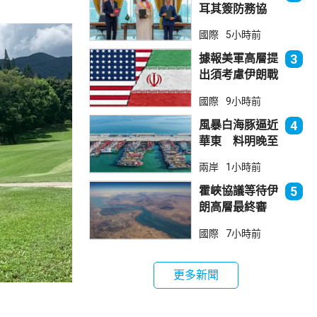
耳其簽防務協
議 伊朗籲穆斯
國際
5小時前
林團結
據報美軍高層提
3
出須考慮伊朗戰
事退出方案
國際
9小時前
風暴白海豚逼近
4
華東 料明晚至
周一登陸浙閩一
兩岸
1小時前
帶
霍峽協議等待伊
5
朗高層最終審
批 華府料重開
國際
7小時前
航道後解除封鎖
更多新聞