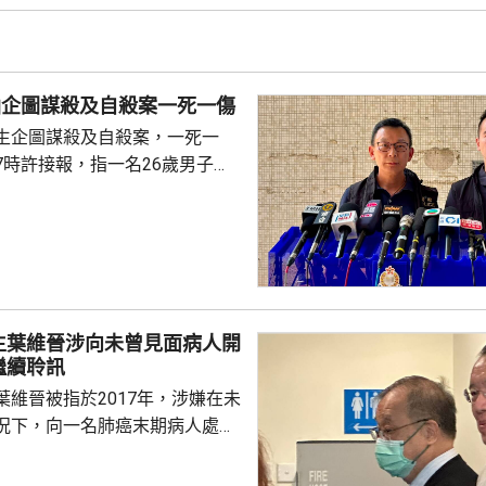
景。 甯漢豪在一個建造
指，建造業界近年積極推動應用
造業正改革轉型，至逐步邁向人
仙企圖謀殺及自殺案一死一傷
賦能的新時代，提升建造...
生企圖謀殺及自殺案，一死一
7時許接報，指一名26歲男子在
內被人持刀襲擊，傷者清醒，並
襲者為樓下住戶，約7分鐘後，
子倒臥在昭善樓對開地面，懷疑由
治。 警方表示，行凶者
一家製造噪音，素有積怨，今早
行凶者亦在同一時間進入升降
生葉維晉涉向未曾見面病人開
，之後逃回單位。警方其後破門
繼續聆訊
窗戶打開，地下有一...
葉維晉被指於2017年，涉嫌在未
況下，向一名肺癌末期病人處方
吉舒達」，病人其後離世，家屬
，葉維晉面臨6項指控，醫委會