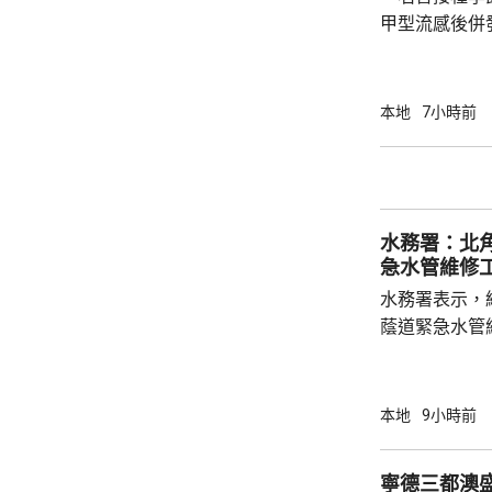
甲型流感後併
港今年首宗兒
傳染病學會會
系名譽臨床副
本地
7小時前
容情況不幸，
心。他指疫苗
的抗體會降低
問題，令免疫力減弱。 衞生
水務署：北
月底，錄得12
急水管維修
水務署表示，
蔭道緊急水管
水供應於清晨約5時
國瑞路的緊急
應於凌晨4時
本地
9小時前
寧德三都澳盛