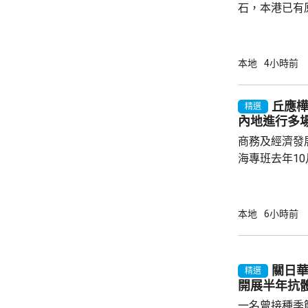
石，本港已有
盒」安排，向
務優惠，若能
使用，相信會
本地
4小時前
港創科生態。 盧煜明在一個電視節目表示，本
港有良好科研
丘應
精選
產出獨角獸企
內地進行多
灣區，及解決
商務及經濟發
中大亦將把握北
海專班去年1
10場推介會
有幾千間企業
時，亦已帶同
本地
6小時前
合作備忘錄，達至
在本台節目指
先將企業「引
關日華：
精選
總部或公司，
開展半年抗
整體經濟有幫助
一名曾接種季