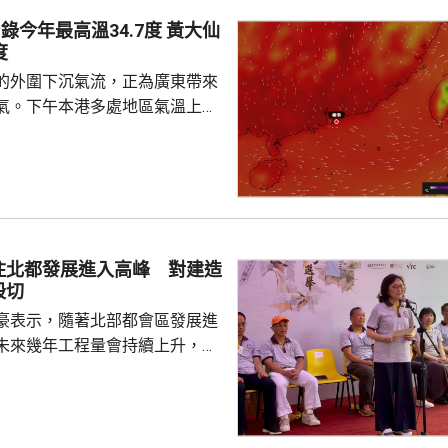
今年最高溫34.7度 黃大仙
度
的外圍下沉氣流，正為廣東帶來
氣。下午本港多處地區氣溫上升
上。截至下午4時，天文台錄得最
度，是今年以來的最高紀錄。其中
城、跑馬地、大埔、打鼓嶺及元
得37度高溫，黃竹坑、沙田、將
大仙，有市民在猛
外球場踢足球，他們指，在場上
住北都發展進入高峰 對建造
經大汗淋漓、衣服濕透，甚至有
殷切
不過因為...
豪表示，隨著北部都會區發展進
未來幾年工程量會持續上升，建
求殷切，為支持年輕人在建造業
府會繼續加大資源投放，聯同建
培訓，期望青年要傳承紮實的工
掌握前沿科技，鼓勵青年裝備自