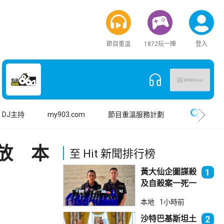
節目重溫
1872玩一陣
登入
搜尋
DJ主持
my903.com
節目重溫服務計劃
放 本
至 Hit 新聞排行榜
黃大仙企圖謀殺
1
及自殺案一死一
傷
本地
1小時前
沙特巴基斯坦土
2