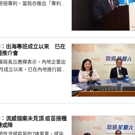
原授專利，當局亦推出「專利
所有採用本港專利的企業提供稅
將本港原授專利開放大灣區城市
有更多人來港申請專利，活躍本
生態，但人口少，市場細，難以
樺：出海專班成立以來 已在
業，必須依賴其他市場，例如大
場推介會
專利權方面弱點。盧煜明表示，
展局長丘應樺表示，內地企業出
都帶來的機遇，已向政府提...
0月成立以來，已在內地進行超過
，包括在北京、上海及山東等地，
參與；行政長官李家超出訪中亞
內地及香港企業隨團，簽訂96份
近17億元投資額。 丘應樺
，當局協助企業「出海」時，會
進來」，鼓勵在香港先成立地區
流感個案未見頂 疫苗接種
並在香港作籌融資，相信對香港
體或降
，他下周出訪馬來...
節性流感疫苗的7歲男童，感染