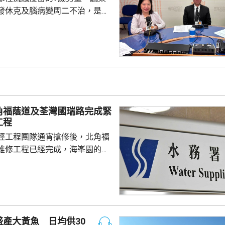
發休克及腦病變周二不治，是本
童感染流感離世個案。亞洲兒童
長、香港大學兒童及青少年科學
教授關日華認為是個別事件，形
但不希望影響市民對疫苗的信
接種計劃開展已有半年，身體內
，亦要視乎病人本身有否先天性
防護中心指截至7
角福蔭道及荃灣國瑞路完成緊
名兒童流感引發嚴重併發症...
工程
經工程團隊通宵搶修後，北角福
維修工程已經完成，海峯園的食
半恢復正常。 另外，荃灣
水管維修工程亦已完成，食水供
起陸續恢復正常。
產大黃魚 日均供30