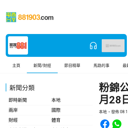
主頁
新聞/財經
節目精華
馬路的事
最
粉錦
新聞分類
月28
即時新聞
本地
兩岸
國際
本地
發佈 08.1
Share to Face
Share t
財經
體育