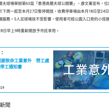
爾夫球場舉辦第63屆「香港高爾夫球公開賽」，康文署宣布，位
於下周一起至本月27日暫停開放，收費停車場由本月18日至24
場服務。5人足球場就不受影響，使用者可經公園入口旁的小徑
28日早上9時重新開放予市民享用。
：
運廊致命工業意外 勞工處
停工通知書
024
新聞