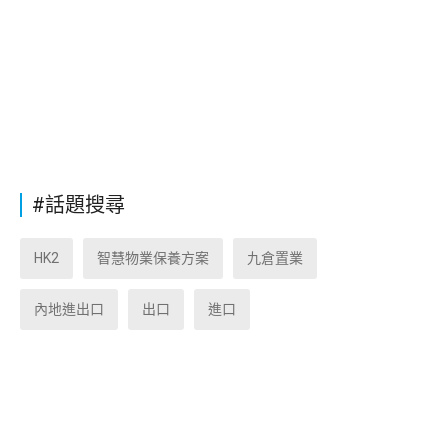
#話題搜尋
HK2
智慧物業保養方案
九倉置業
內地進出口
出口
進口