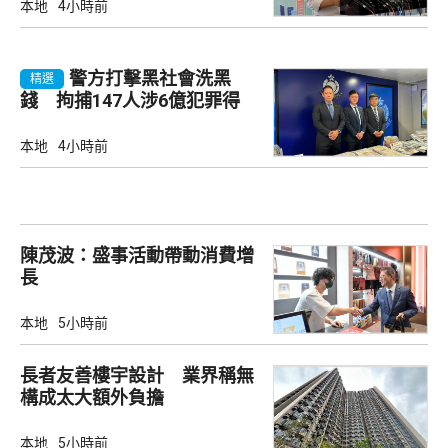
本地
4小時前
警方打擊黑社會洗黑
精選
錢 拘捕147人涉6億犯罪得
益
本地
4小時前
陳茂波：盛事活動帶動消費增
長
本地
5小時前
長者友善樓宇設計 業界稱無
構成太大額外負擔
本地
5小時前