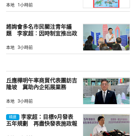
本地
1小時前
諮詢會多名市民關注青年議
題 李家超︰因時制宜推出政
策
本地
3小時前
丘應樺明午率商貿代表團訪吉
隆坡 冀助內企拓展業務
本地
3小時前
李家超：目標9月發表
精選
五年規劃 再盡快發表施政報
告