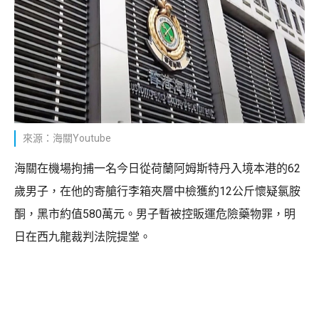
來源：海關Youtube
海關在機場拘捕一名今日從荷蘭阿姆斯特丹入境本港的62
歲男子，在他的寄艙行李箱夾層中檢獲約12公斤懷疑氯胺
酮，黑市約值580萬元。男子暫被控販運危險藥物罪，明
日在西九龍裁判法院提堂。