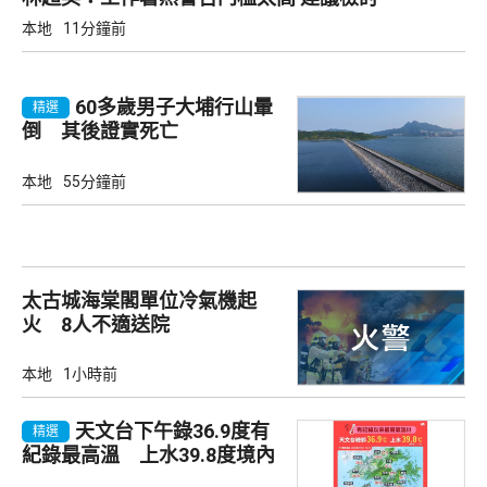
本地
11分鐘前
60多歲男子大埔行山暈
精選
倒 其後證實死亡
本地
55分鐘前
太古城海棠閣單位冷氣機起
火 8人不適送院
本地
1小時前
天文台下午錄36.9度有
精選
紀錄最高溫 上水39.8度境內
最高