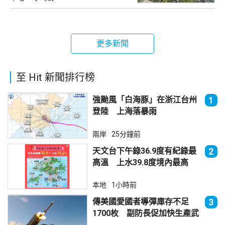
更多新聞
至 Hit 新聞排行榜
強颱風「白海豚」在浙江台州
1
登陸 上海落暴雨
兩岸
25分鐘前
天文台下午錄36.9度有紀錄最
2
高溫 上水39.8度境內最高
本地
1小時前
傳美國愛國者導彈庫存不足
3
1700枚 副防長促加快生產武
器