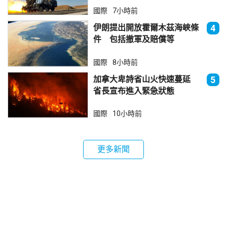
國際
7小時前
伊朗提出開放霍爾木茲海峽條
4
件 包括撤軍及賠償等
國際
8小時前
加拿大卑詩省山火快速蔓延
5
省長宣布進入緊急狀態
國際
10小時前
更多新聞