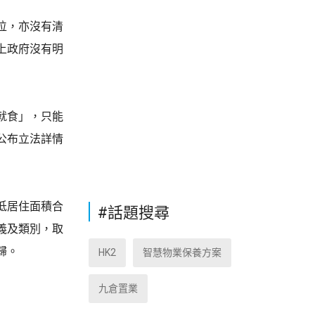
位，亦沒有清
上政府沒有明
就食」，只能
公布立法詳情
低居住面積合
#話題搜尋
義及類別，取
歸。
HK2
智慧物業保養方案
九倉置業