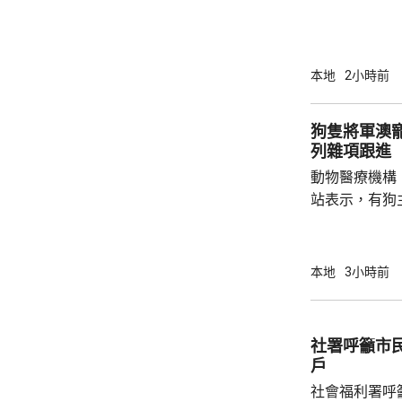
37.1萬人。
52%；死亡人
瘤、循環系統疾病
方面，上半年
本地
2小時前
1466人，按
471人，按年
狗隻將軍澳
列雜項跟進
動物醫療機構
站表示，有狗
道的寵物公園
適，狗主將狗
亡，狗主事後聯
本地
3小時前
示，經初步調
件交由將軍澳
捕。
社署呼籲市
戶
社會福利署呼