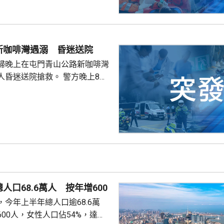
涌東交匯處行駛，去到近北大嶼
，懷疑切線撞到一架電單車。電
車頭，推行約20米。電單車司機
，昏迷送往北大嶼山醫院，延至
新咖啡灣遇溺 昏迷送院
許證實死亡。
婦晚上在屯門青山公路新咖啡灣
送院搶救。 警方晚上8時
溺。兩名年齡20及23歲的事主，
消防救起，昏迷送往屯門醫院。
人口68.6萬人 按年增600
今年上半年總人口逾68.6萬
00人，女性人口佔54%，達