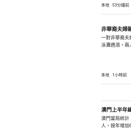
龍運巴士沿東
本地
53分鐘前
山公路出口時
單車攝入巴士
身體多處受傷
非華裔夫婦
周五早上8時
一對非華裔夫
泳灘遇溺，兩人昏迷
許接報有人遇
分別由途人及
本地
1小時前
澳門上半年總
澳門當局統計，
人，按年增加6