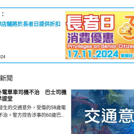
：
食肆店舖將於長者日提供折扣
024
新聞
外電單車司機不治 巴士司機
早提堂
發生的交通意外，受傷的58歲電
不治。警方控告涉事的60歲巴士
導致他人死亡，案件今早在屯門
。一輛