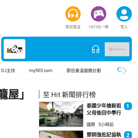
節目重溫
1872玩一陣
登入
搜尋
DJ主持
my903.com
節目重溫服務計劃
籠屋」
至 Hit 新聞排行榜
泰國少年槍殺祖
1
父母後回中學行
兇 累計最少8
國際
3小時前
死23傷
鄧炳強批記協執
2