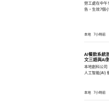
勞工處在中午
告，生效7個
本地
7小時前
AI餐飲系統
文三語與AI
本地創科公司
人工智能(AI
用。食客掃描
音或文字對話
話或英文對話
本地
7小時前
AI推薦菜式
牌文化等。 率先試行的是機場一間餐廳，有內