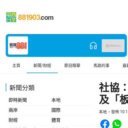
主頁
新聞/財經
節目精華
馬路的事
最
社協
新聞分類
及「
即時新聞
本地
兩岸
國際
本地
發佈 10.1
Share to Face
Share t
財經
體育