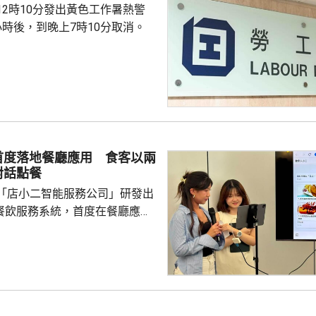
12時10分發出黃色工作暑熱警
小時後，到晚上7時10分取消。
首度落地餐廳應用 食客以兩
對話點餐
「店小二智能服務公司」研發出
) 餐飲服務系統，首度在餐廳應
點餐的二維碼後，會出現與AI語
的介面，可選擇以廣東話、普通
，食客根據AI指示點餐，亦可讓
、解答疑難，及介紹食物故事和品