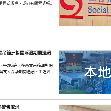
用程式帳戶，或向有關程式帳戶
社署服
誘騙市民回覆其短訊或點擊短訊
，以盗取市民的個人資料。社署
式帳戶沒有任何關係，已將事件
西貢吊鐘洲對開浮潛期間遇溺
子下午2時許，在西貢吊鐘洲對開
，與友人浮潛期間遇溺，由途經船
西貢水警基地，再由救護車送將
，其後證實死亡，死因有待驗屍
熱警告取消