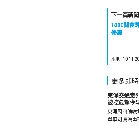
下一篇新聞
1800間
優惠
本地
10.11.2
更多即時
東涌交通意
被控危駕今
東涌周四傍晚
單車司機傷重
司機危險駕駛
裁判法院提堂。 事發在周四傍晚6時許