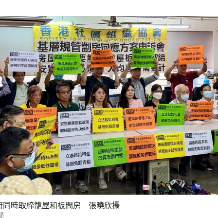
府同時取締籠屋和板間房 張曉欣攝
聞