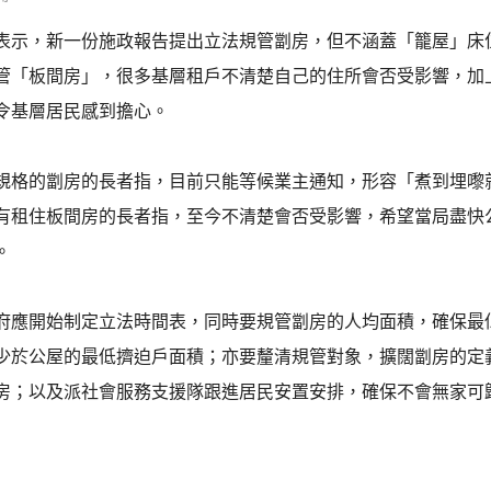
表示，新一份施政報告提出立法規管劏房，但不涵蓋「籠屋」床
管「板間房」，很多基層租戶不清楚自己的住所會否受影響，加
令基層居民感到擔心。
規格的劏房的長者指，目前只能等候業主通知，形容「煮到埋嚟
有租住板間房的長者指，至今不清楚會否受影響，希望當局盡快
。
府應開始制定立法時間表，同時要規管劏房的人均面積，確保最
少於公屋的最低擠迫戶面積；亦要釐清規管對象，擴闊劏房的定
房；以及派社會服務支援隊跟進居民安置安排，確保不會無家可