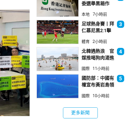
委選舉黑箱作
業 警告如危害
本地
7小時前
國安一定「釘死
你」
足球熱身賽丨拜
3
仁慕尼黑2:1擊
敗阿士東維拉
體育
2小時前
北韓遇熱浪 官
4
媒推喝狗肉湯進
補
國際
11小時前
國防部：中國有
5
權宣布黃岩島領
海基線 菲方侵
國際
10小時前
犯主權
更多新聞