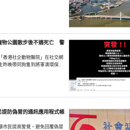
新生嬰兒有1340名，男嬰佔逾
數1329人，首3位死因分別是腫
和呼吸系統疾病。 人口流動
從內地持單程證的新來澳人士有
年少150人；新批給准許居留人士
少逾420人。
寵物公園散步後不適死亡 警
「香港社企動物醫院」在社交網
主昨晚帶同狗隻到將軍澳環保大
散步，回家後狗隻抽筋、肚瀉不
隻送往寵物診所，狗隻其後死
絡交由漁護署化驗。 警方表
查，案件暫時列作雜項處理，案
警區特遣隊跟進，暫時未有人被
民提防偽冒的通訊應用程式帳
籲市民提高警覺，避免回覆偽冒