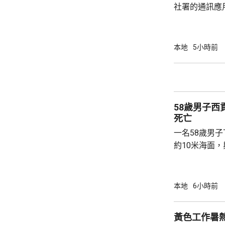
社署的通訊應
提供個人資料。 偽冒程式帳戶訛稱代表
務中心，企圖
內的不明連結
本地
5小時前
強調與有關程
交警方跟進。
58歲男子
死亡
一名58歲男
約10米海面
家救起，送到
軍澳醫院搶救
確定。
本地
6小時前
黃色工作暑