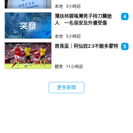
本地
3小時前
薄扶林碧瑤灣男子持刀襲途
4
人 一名保安及外傭受傷
本地
5小時前
酋長盃｜阿仙奴2:3不敵多蒙特
5
體育
11小時前
更多新聞