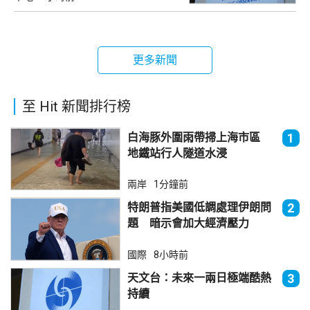
更多新聞
至 Hit 新聞排行榜
白海豚外圍雨帶掃上海市區
1
地鐵站行人隧道水浸
兩岸
1分鐘前
特朗普指美國低調處理伊朗問
2
題 暗示會加大經濟壓力
國際
8小時前
天文台：未來一兩日極端酷熱
3
持續