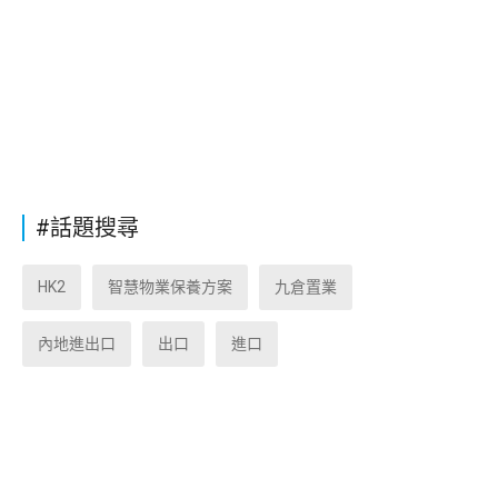
#話題搜尋
HK2
智慧物業保養方案
九倉置業
內地進出口
出口
進口