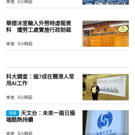
本地
2小時前
華嫂冰室輸入外勞時虛報資
料 遭勞工處實施行政制裁
本地
3小時前
科大調查：逾7成在職港人常
用AI工作
本地
3小時前
天文台：未來一兩日極
精選
端酷熱持續
本地
3小時前