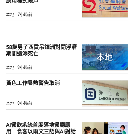
應用程式帳戶
本地
7小時前
58歲男子西貢吊鐘洲對開浮潛
期間遇溺死亡
本地
8小時前
黃色工作暑熱警告取消
本地
8小時前
AI餐飲系統首度落地餐廳應
用 食客以兩文三語與AI對話