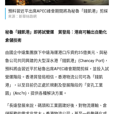
預料習近平出席APEC峰會期間將為秘魯「錢凱港」剪綵
來源：新華絲路網
秘魯「錢凱港」即將試營運 貿發局：港商可輸出自動化
倉儲技術
由國企中遠集團旗下中遠海運港口斥資約35億美元、與秘
魯公司共同興建的大型深水港「錢凱港」(Chancay Port)，
預料將由習近平於秘魯出席APEC峰會期間剪綵，並投入試
營運階段。香港貿發局相信，香港物流公司可為「錢凱
港」，以至目前仍正處於規劃及發展階段的「安孔工業
園」(Anc?n)，提供各種解決方案。
「長遠發展來說，碼頭和工業園建好後，對物流運輸、倉
儲服務的需求非常大。香港物流公司，甚至一些數碼化或