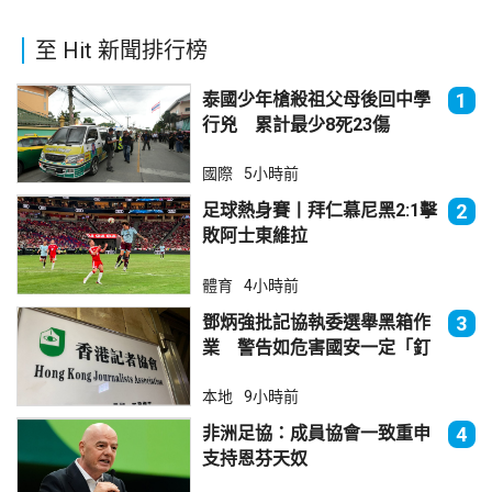
至 Hit 新聞排行榜
泰國少年槍殺祖父母後回中學
1
行兇 累計最少8死23傷
國際
5小時前
足球熱身賽丨拜仁慕尼黑2:1擊
2
敗阿士東維拉
體育
4小時前
鄧炳強批記協執委選舉黑箱作
3
業 警告如危害國安一定「釘
死你」
本地
9小時前
非洲足協：成員協會一致重申
4
支持恩芬天奴