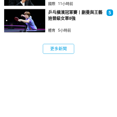
國際
11小時前
乒乓橫濱冠軍賽丨蒯曼與王藝
5
迪晉級女單8強
體育
5小時前
更多新聞