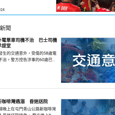
024
新聞
外電單車司機不治 巴士司機
早提堂
發生的交通意外，受傷的58歲電
不治。警方控告涉事的60歲巴士
導致他人死亡，案件今早在屯門
。一輛
涌東交匯處行駛，去到近北大嶼
，懷疑切線撞到一架電單車。電
車頭，推行約20米。電單車司機
，昏迷送往北大嶼山醫院，延至
新咖啡灣遇溺 昏迷送院
許證實死亡。
婦晚上在屯門青山公路新咖啡灣