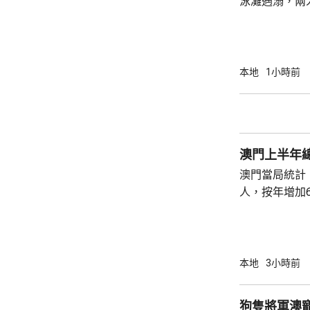
泳灘遇溺，兩人昏迷
許接報有人遇
分別由途人及
本地
1小時前
澳門上半年總
澳門當局統計，
人，按年增加6
37.1萬人。
52%；死亡人
瘤、循環系統疾病
方面，上半年
本地
3小時前
1466人，按
471人，按年
狗隻將軍澳