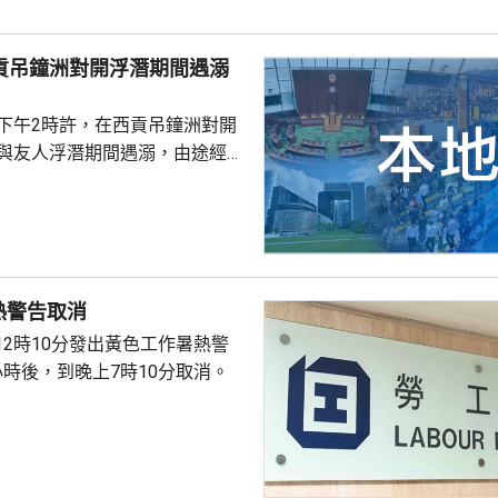
西貢吊鐘洲對開浮潛期間遇溺
子下午2時許，在西貢吊鐘洲對開
，與友人浮潛期間遇溺，由途經船
西貢水警基地，再由救護車送將
，其後證實死亡，死因有待驗屍
熱警告取消
12時10分發出黃色工作暑熱警
小時後，到晚上7時10分取消。