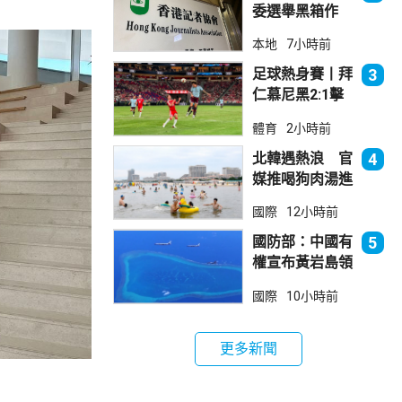
委選舉黑箱作
業 警告如危害
本地
7小時前
國安一定「釘死
你」
足球熱身賽丨拜
3
仁慕尼黑2:1擊
敗阿士東維拉
體育
2小時前
北韓遇熱浪 官
4
媒推喝狗肉湯進
補
國際
12小時前
國防部：中國有
5
權宣布黃岩島領
海基線 菲方侵
國際
10小時前
犯主權
更多新聞