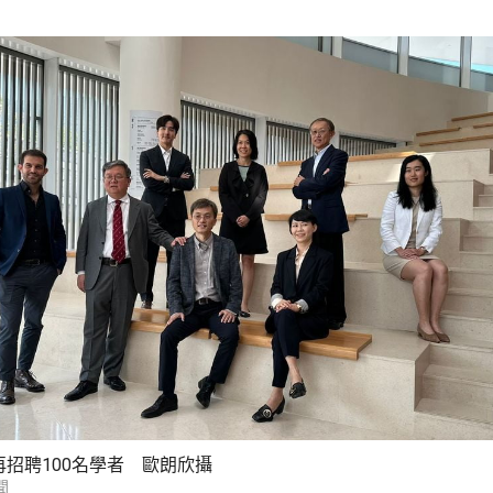
招聘100名學者 歐朗欣攝
聞