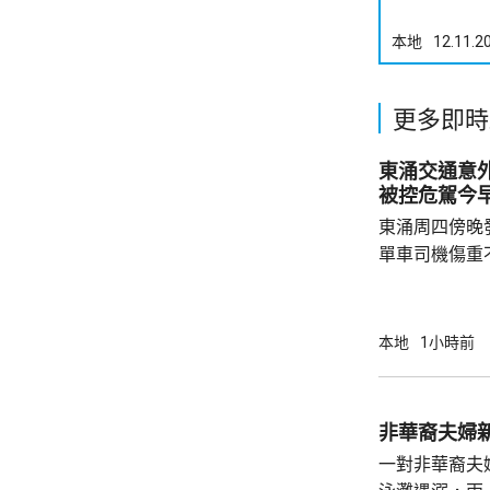
本地
12.11.2
更多即時
東涌交通意
被控危駕今
東涌周四傍晚
單車司機傷重
司機危險駕駛
裁判法院提堂。 事發在周四傍晚6時許
龍運巴士沿東
本地
1小時前
山公路出口時
單車攝入巴士
身體多處受傷
非華裔夫婦
周五早上8時
一對非華裔夫