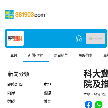
主頁
新聞/財經
節目精華
馬路的事
最
科大冀
新聞分類
院及
即時新聞
本地
兩岸
國際
本地
發佈 12.1
Share to Face
Share t
財經
體育