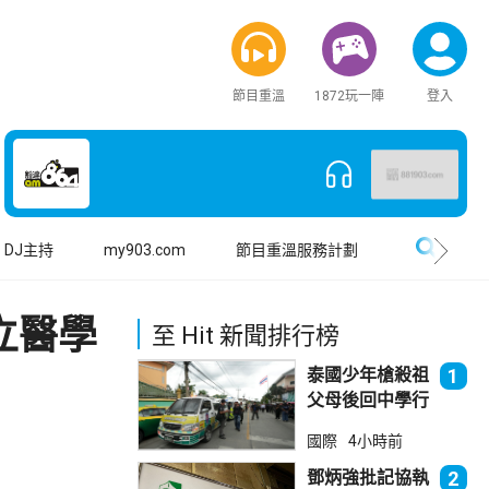
節目重溫
1872玩一陣
登入
搜尋
DJ主持
my903.com
節目重溫服務計劃
立醫學
至 Hit 新聞排行榜
泰國少年槍殺祖
1
父母後回中學行
兇 累計最少8
國際
4小時前
死23傷
鄧炳強批記協執
2