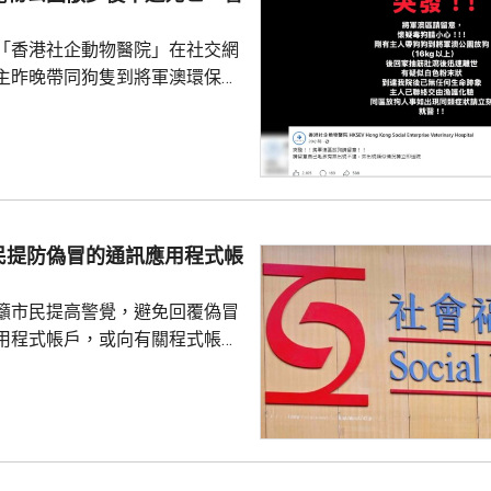
「香港社企動物醫院」在社交網
主昨晚帶同狗隻到將軍澳環保大
散步，回家後狗隻抽筋、肚瀉不
隻送往寵物診所，狗隻其後死
絡交由漁護署化驗。 警方表
查，案件暫時列作雜項處理，案
警區特遣隊跟進，暫時未有人被
民提防偽冒的通訊應用程式帳
籲市民提高警覺，避免回覆偽冒
用程式帳戶，或向有關程式帳戶
社署服
誘騙市民回覆其短訊或點擊短訊
，以盗取市民的個人資料。社署
式帳戶沒有任何關係，已將事件