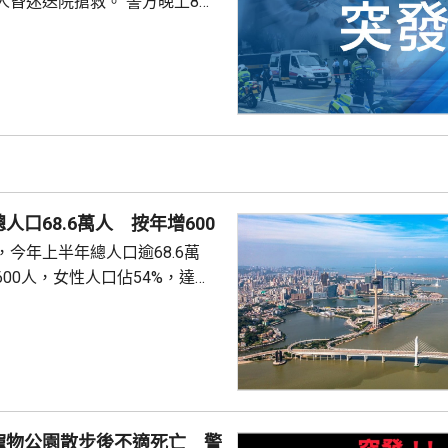
送院搶救。 警方晚上8時
溺。兩名年齡20及23歲的事主，
消防救起，昏迷送往屯門醫院。
人口68.6萬人 按年增600
今年上半年總人口逾68.6萬
00人，女性人口佔54%，達
新生嬰兒有1340名，男嬰佔逾
數1329人，首3位死因分別是腫
和呼吸系統疾病。 人口流動
從內地持單程證的新來澳人士有
年少150人；新批給准許居留人士
少逾420人。
寵物公園散步後不適死亡 警