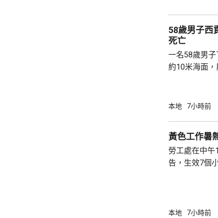
58歲男子
死亡
一名58歲男
約10米海面
家救起，送到
軍澳醫院搶救
確定。
本地
7小時前
黃色工作暑
勞工處在中午
告，生效7個
本地
7小時前