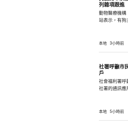
列雜項跟進
動物醫療機構
站表示，有狗
道的寵物公園
適，狗主將狗
亡，狗主事後聯
本地
3小時前
示，經初步調
件交由將軍澳
捕。
社署呼籲市
戶
社會福利署呼
社署的通訊應
提供個人資料。 偽冒程式帳戶訛稱代表
務中心，企圖
內的不明連結
本地
5小時前
強調與有關程
交警方跟進。