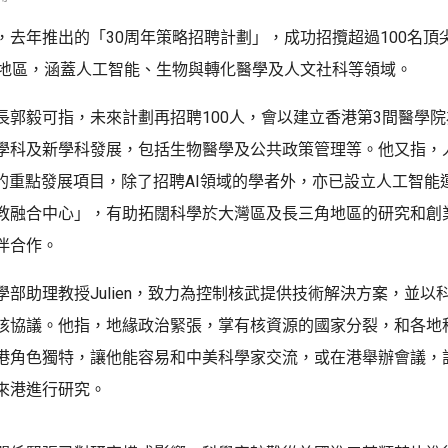
，去年推出的「30周年策略招聘計劃」，成功招攬超過100名頂
個地區，涵蓋人工智能、生物與轉化醫學及人文社科等領域。
長郭毅可指，未來計劃再招聘100人，會以建立香港第3間醫學
學科及新學科發展，包括生物醫學及公共政策管理等。他又指，
大的重點發展項目，除了招聘AI領域的學者外，亦已設立人工智能
教融合中心」，有助拓闊科學於大灣區及長三角地區的研究和創
伴合作。
學部助理教授Julien，致力為控制核武提供技術解決方案，並以
核協議。他指，地緣政治緊張，掌有核資源的國家分裂，和各地
港角色獨特，讓他能容易和中美科學家交流，或在港舉辦會議，
來港進行研究。