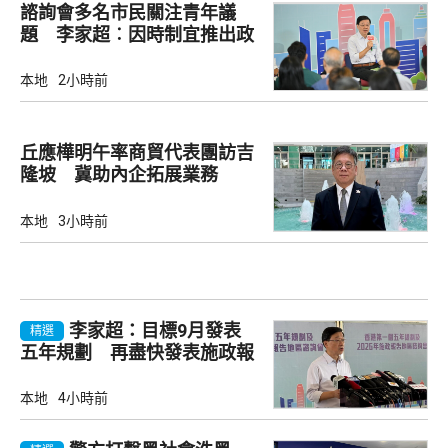
諮詢會多名市民關注青年議
題 李家超︰因時制宜推出政
策
本地
2小時前
丘應樺明午率商貿代表團訪吉
隆坡 冀助內企拓展業務
本地
3小時前
李家超：目標9月發表
精選
五年規劃 再盡快發表施政報
告
本地
4小時前