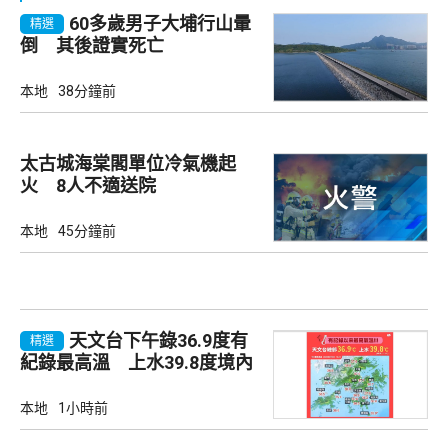
60多歲男子大埔行山暈
精選
倒 其後證實死亡
本地
38分鐘前
太古城海棠閣單位冷氣機起
火 8人不適送院
本地
45分鐘前
天文台下午錄36.9度有
精選
紀錄最高溫 上水39.8度境內
最高
本地
1小時前