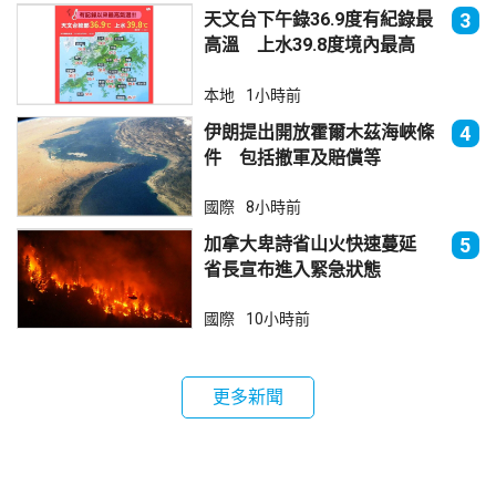
天文台下午錄36.9度有紀錄最
3
高溫 上水39.8度境內最高
本地
1小時前
伊朗提出開放霍爾木茲海峽條
4
件 包括撤軍及賠償等
國際
8小時前
加拿大卑詩省山火快速蔓延
5
省長宣布進入緊急狀態
國際
10小時前
更多新聞