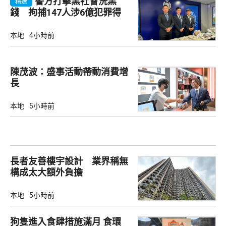
警方打擊黑社會洗黑
精選
錢 拘捕147人涉6億犯罪得
益
本地
4小時前
陳茂波：盛事活動帶動消費增
長
本地
5小時前
長者友善樓宇設計 業界稱無
構成太大額外負擔
本地
5小時前
狗隻進入食肆措施滿月 食環