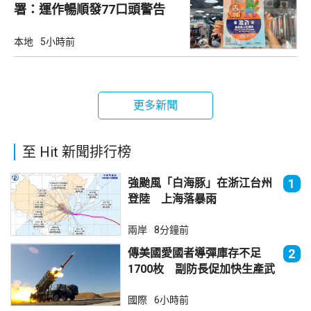
署：運作暢順發77口頭警告
本地
5小時前
更多新聞
至 Hit 新聞排行榜
強颱風「白海豚」在浙江台州
1
登陸 上海落暴雨
兩岸
8分鐘前
傳美國愛國者導彈庫存不足
2
1700枚 副防長促加快生產武
器
國際
6小時前