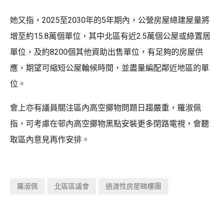
她又指，2025至2030年的5年期內，公營房屋總建屋量將
增至約15.8萬個單位，其中北區有近2.5萬個公屋或綠置居
單位，及約8200個其他資助出售單位，有足夠的房屋供
應，期望可縮短公屋輪候時間，並盡量編配鄰近地區的單
位。
會上亦有議員關注區內高空擲物問題日趨嚴重，羅淑佩
指，可考慮在邨內高空擲物黑點安裝更多閉路電視，會聽
取區內意見再作安排。
羅淑佩
北區區議會
過渡性房屋睇樓團