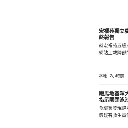
介乎26至7
捕。
宏福苑獨立
終報告
就宏福苑五級
網站上載跨部
根據現有證據
室及105室
高達2米，包
本地
2小時前
膠板等。在未
部門調查專組
跑馬地雲暉大廈
能是意外事故
指示關閉泳
起火地點的可
食環署發現跑
今場火災造成16
懷疑有救生員
池立即關閉，