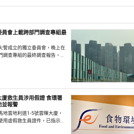
5歲，涉嫌服食或注射危險藥物被
委員會上載跨部門調查專組最
火警成立的獨立委員會，晚上在
門調查專組的最終調查報告，指
，推斷起火地點位於宏昌閣104
外的平台。有關地點堆積的殘留物
括安全網，以及遮蓋窗戶的發泡
發現其他起火源頭的情況下，跨
得出結論，認為今次火災極有可
救生員涉用假證 食環署
，起因很可能是點燃的煙蒂燒著
池並報警
燃物料。現場並發現兩個煙蒂。
馬地雲地利道1-5號雲暉大廈，
8人喪生，79人...
使用虛假救生員證件，已指示泳
亦已報警及通報物業管理業監管