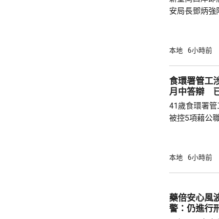
安局長鄧炳強
岸區視察，並
度與人員部署。 陳國基表示，由保安局
跨部門工作小
本地
6小時前
交通路線試行
試。將借鑑啟
食環署管工
蓋約20個類別
月中答辯 
測試，循序漸
41歲食環署
後即時跟進問題
被控5項藉公
裁判法院提堂
保釋，今個月27
銳，案發時為
本地
6小時前
轄下專責執法
2023至20
圾，告票未有
藥倍安心風
不在港，令他
警：仍進行
食環署：涉事管工