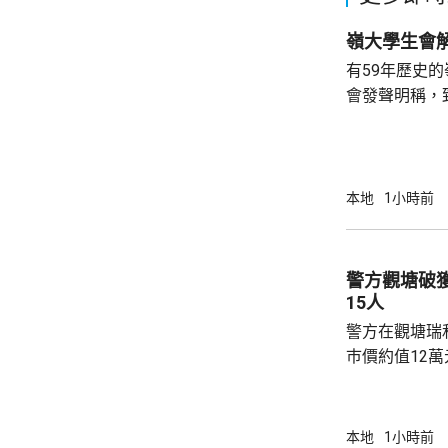
有59年歷史
會發聲明稱，
步；惟近年校
各種因素下，作出
生會外務副會
承認學生會，
本地
1小時前
務，舉例舉辦
拒絕租借，發
生會完全失去運作空間。
警方觀塘破
生會相繼解散，
15人
警方在觀塘瑞
巿價約值12
有液態依托咪
行動中拘捕1
營毒窟及販運
本地
1小時前