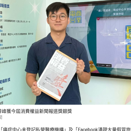
梓峰獲今屆消費權益新聞報道獎銀獎
聞
「痛症中心未登記私營醫療機構」及「Facebook湧現大量假冒