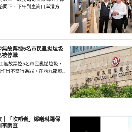
陪同下，下午到皇崗口岸港方口
聽取跨部門小組匯報最新測試進
統籌的
組，正籌備綜合營運測試、公共
，以及全方位應急演練和壓力測
德體育園開幕前的經驗，進行涵
涉無故票控5名市民亂拋垃圾
、超過100個不同規模的演練和
已被停職
進提升口岸負荷，並在每次測試
管工無故票控5名市民亂拋垃圾，
，又要求小組必須以...
職作出不當行為罪，在西九龍城
。被告暫時毋須答辯，以1萬元
日到區域法院答辯。 被告羅
食環署深水埗區環境衞生辦事處
小隊的管工。控罪指，他涉嫌於
24年期間，無故票控5人再次亂拋垃
妥善送達，部分人被票控時甚至
波｜「吹哨者」鄭曦琳踢保
們被追討罰款、遭通緝和拘捕。
刑事調查
停職 ...