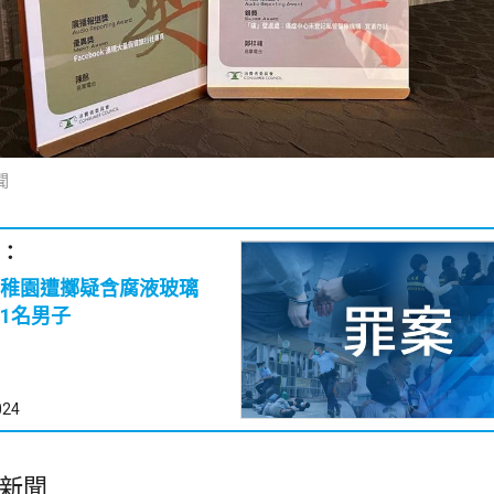
聞
：
稚園遭擲疑含腐液玻璃
1名男子
024
新聞