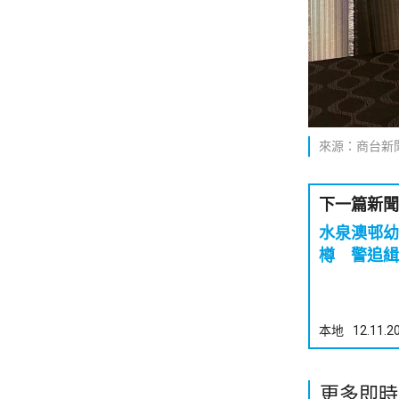
來源：商台新
下一篇新聞
水泉澳邨幼
樽 警追緝
本地
12.11.2
更多即時