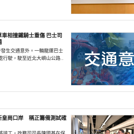
到核實結果，發現一名昨日在屋
救生員，證件資料與總會紀錄不
池的當值救生員資格存疑，亦懷
供足夠合資格救生員，會考慮向
相撞鐵騎士重傷 巴士司
署表示，今年至頭
捕
00個持牌私人...
許發生交通意外。一輛龍運巴士
處行駛，駛至近北大嶼山公路出
線撞到一架電單車，電單車攝入
推行約20米。58歲電單車司機身
昏迷送往北大嶼山醫院治理。
機涉嫌「危險駕駛引致他人身體受
的是一輛開
E42巴士，已即時暫停涉事車長
員到醫院慰問傷者，並會配合警
新皇崗口岸 稱正籌備測試確
因。
將竣工，政務司司長陳國基在保