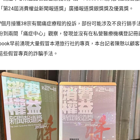
「第24屆消費權益新聞報道獎」廣播報道獎銀獎獎及優異獎。
7個月接獲38宗有關痛症療程的投訴，部份可能涉及不良行銷手
份到兩間「痛症中心」觀察，發現並沒有在私營醫療機構登記冊
cebook早前湧現大量假冒本港旅行社的專頁，本台記者陳慤以顧
這些假冒專頁的詐騙手法。