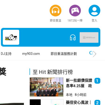
節目重溫
1872玩一陣
登入
搜尋
DJ主持
my903.com
節目重溫服務計劃
獎
至 Hit 新聞排行榜
新一批銀債保證
1
息率4.25厘 政
府：參考市況具
本地
8小時前
吸引力
藥倍安心風波｜
2