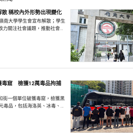
嶺大學生會解散 稱校內外形勢出現變化
的嶺南大學學生會宣布解散；學生
致力關注社會議題，推動社會進
園內外形勢都出現變化，在平衡
解散的艱難決定。 前嶺大學
長賴卓賢表示，校方去年起拒絕
導致學生會無法在校內提供服
迎新活動時，校內外多個場地均
放刊物時亦遭校方沒收，形容學
 對於近年多間院校學
獲毒窟 檢獲12萬毒品拘捕
他認為是學界以至...
和街一個單位破獲毒窟，檢獲黑
萬元毒品，包括海洛英、冰毒、含
酯的煙彈，以及一批吸毒工具。
5人。其中一名43歲女子，涉嫌經
危險藥物，另外13男1女，年齡