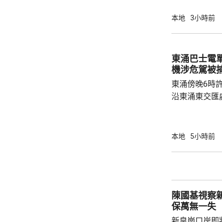
局。 食環署昨向香港拯溺總會核實一批救生員
資料，今日收
本地
3小時前
苑泳池當值的
符。考慮到泳
疑未按法例提
東涌巴士電單車
泳池持牌人提出檢控。 食環
機涉危駕被
上月底，對逾14
東涌傍晚6時
沿東涌東交匯
口時，懷疑切
巴士車頭，遭
體多處受傷，
本地
5小時前
60歲巴士司
嚴重傷害」被捕。 龍運表示，涉事
往沙田的路線
駕駛職務，派
陳國基視察
方調查事故原
保萬無一失
新皇崗口岸即