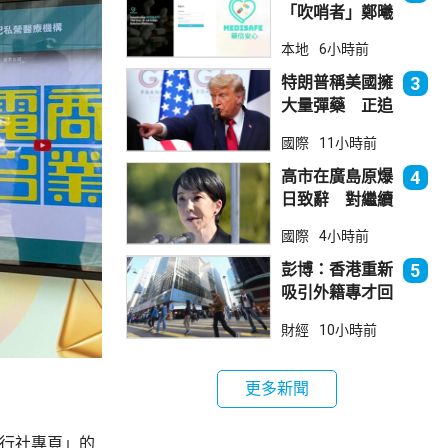
「吹哨者」鄭曦
琳踢保 警：仍
本地
6小時前
進行刑事調查
特朗普稱美國擁
3
大量彈藥 正追
捕叛國「洩密
國際
11小時前
者」
高市在廣島原爆
4
日致辭 對繼續
堅持無核三原則
國際
4小時前
含糊其辭
彭博：香港重新
5
吸引外籍專才回
流
財經
10小時前
更多新聞
旅行社專頁」的