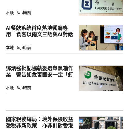
本地
6小時前
AI餐飲系統首度落地餐廳應
用 食客以兩文三語與AI對話
點餐
本地
6小時前
鄧炳強批記協執委選舉黑箱作
業 警告如危害國安一定「釘
死你」
本地
6小時前
國家稅務總局：境外保險收益
徵稅非新政策 亦非針對香港