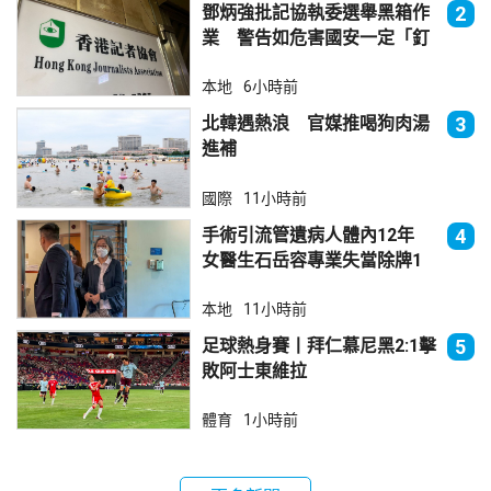
鄧炳強批記協執委選舉黑箱作
2
業 警告如危害國安一定「釘
死你」
本地
6小時前
北韓遇熱浪 官媒推喝狗肉湯
3
進補
國際
11小時前
手術引流管遺病人體內12年
4
女醫生石岳容專業失當除牌1
個月
本地
11小時前
足球熱身賽丨拜仁慕尼黑2:1擊
5
敗阿士東維拉
體育
1小時前