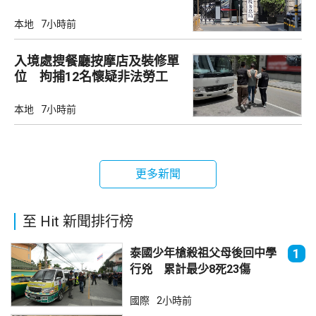
市場
本地
7小時前
入境處搜餐廳按摩店及裝修單
位 拘捕12名懷疑非法勞工
本地
7小時前
更多新聞
至 Hit 新聞排行榜
泰國少年槍殺祖父母後回中學
1
行兇 累計最少8死23傷
國際
2小時前