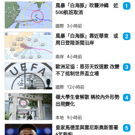
風暴「白海豚」吹襲沖繩 近
1
500航班取消
國際
3小時前
風暴「白海豚」靠近華東 或
2
周日登陸浙閩沿岸
兩岸
4小時前
歐洲足協：恩芬天奴道歉 改變
3
不了抵制世界盃立場
國際
12小時前
嶺大學生會解散 稱校內外形勢
4
出現變化
本地
9小時前
皇家馬德里與雲尼斯奧斯簽署
5
6年新約