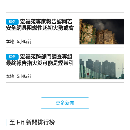
宏福苑專家報告認同若
精選
安全網具阻燃性起初火勢或會
自行熄滅
本地
5小時前
宏福苑跨部門調查專組
精選
最終報告指火災可能是煙蒂引
起
本地
5小時前
更多新聞
至 Hit 新聞排行榜