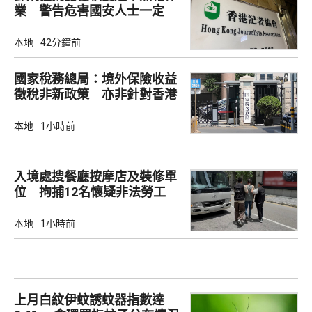
業 警告危害國安人士一定
「釘死你」
本地
42分鐘前
國家稅務總局：境外保險收益
徵稅非新政策 亦非針對香港
市場
本地
1小時前
入境處搜餐廳按摩店及裝修單
位 拘捕12名懷疑非法勞工
本地
1小時前
上月白紋伊蚊誘蚊器指數達