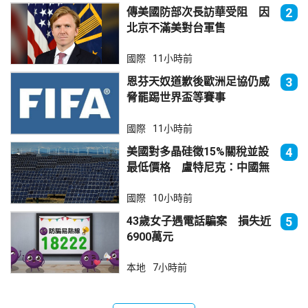
傳美國防部次長訪華受阻 因
2
北京不滿美對台軍售
國際
11小時前
恩芬天奴道歉後歐洲足協仍威
3
脅罷踢世界盃等賽事
國際
11小時前
美國對多晶硅徵15%關稅並設
4
最低價格 盧特尼克：中國無
法再傾銷
國際
10小時前
43歲女子遇電話騙案 損失近
5
6900萬元
本地
7小時前