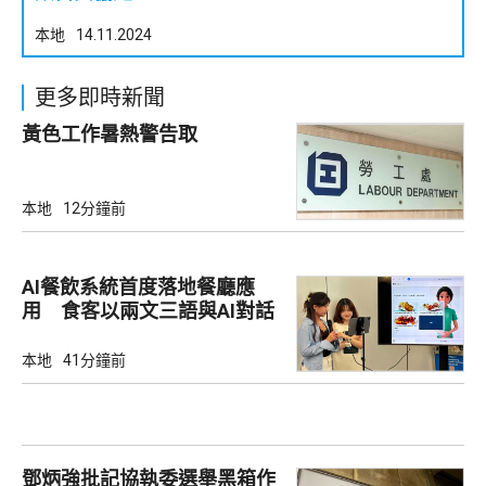
本地
14.11.2024
更多即時新聞
黃色工作暑熱警告取
本地
12分鐘前
AI餐飲系統首度落地餐廳應
用 食客以兩文三語與AI對話
點餐
本地
41分鐘前
鄧炳強批記協執委選舉黑箱作