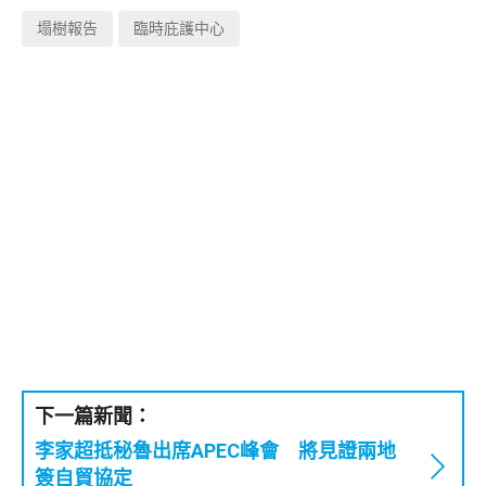
塌樹報告
臨時庇護中心
下一篇新聞：
李家超抵秘魯出席APEC峰會 將見證兩地
簽自貿協定