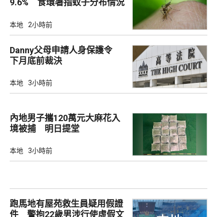
9.6% 食環署指蚊子分布情況
廣泛
本地
2小時前
Danny父母申請人身保護令
下月底前裁決
本地
3小時前
內地男子攜120萬元大麻花入
境被捕 明日提堂
本地
3小時前
跑馬地有屋苑救生員疑用假證
件 警拘22歲男涉行使虛假文