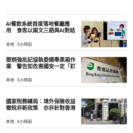
AI餐飲系統首度落地餐廳應
用 食客以兩文三語與AI對話
點餐
本地
5小時前
鄧炳強批記協執委選舉黑箱作
業 警告如危害國安一定「釘
死你」
本地
5小時前
國家稅務總局：境外保險收益
徵稅非新政策 亦非針對香港
市場
本地
6小時前