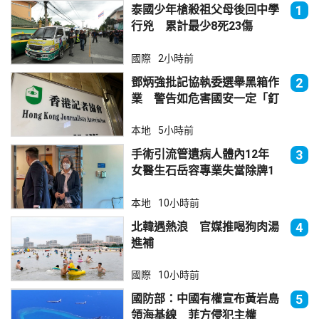
泰國少年槍殺祖父母後回中學
1
行兇 累計最少8死23傷
國際
2小時前
鄧炳強批記協執委選舉黑箱作
2
業 警告如危害國安一定「釘
死你」
本地
5小時前
手術引流管遺病人體內12年
3
女醫生石岳容專業失當除牌1
個月
本地
10小時前
北韓遇熱浪 官媒推喝狗肉湯
4
進補
國際
10小時前
國防部：中國有權宣布黃岩島
5
領海基線 菲方侵犯主權