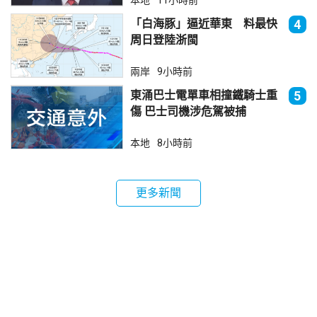
「白海豚」逼近華東 料最快
4
周日登陸浙閩
兩岸
9小時前
東涌巴士電單車相撞鐵騎士重
5
傷 巴士司機涉危駕被捕
本地
8小時前
更多新聞