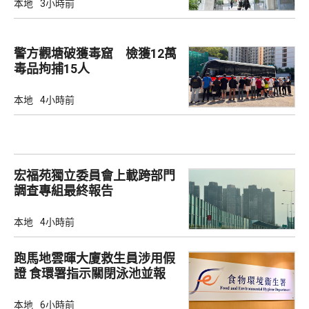
本地
3小時前
警方觀塘破獲毒窟 檢獲12萬
毒品拘捕15人
本地
4小時前
宏福苑獨立委員會上載跨部門
調查專組最終報告
本地
4小時前
跑馬地雲暉大廈救生員涉用假
證 食環署指示關閉泳池並報
警
本地
6小時前