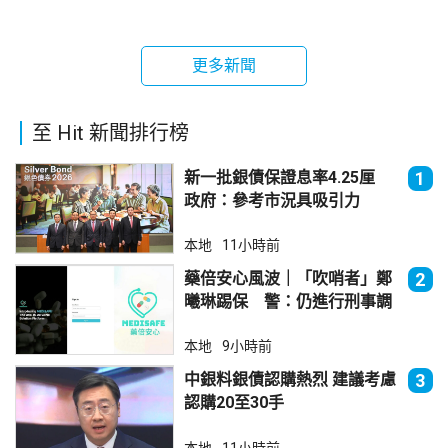
更多新聞
至 Hit 新聞排行榜
新一批銀債保證息率4.25厘
1
政府：參考市況具吸引力
本地
11小時前
藥倍安心風波｜「吹哨者」鄭
2
曦琳踢保 警：仍進行刑事調
查
本地
9小時前
中銀料銀債認購熱烈 建議考慮
3
認購20至30手
本地
11小時前