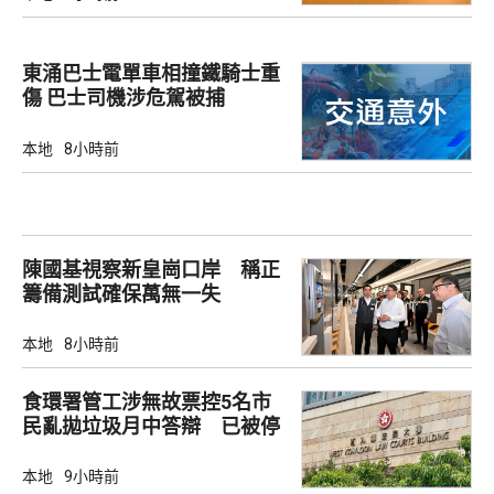
東涌巴士電單車相撞鐵騎士重
傷 巴士司機涉危駕被捕
本地
8小時前
陳國基視察新皇崗口岸 稱正
籌備測試確保萬無一失
本地
8小時前
食環署管工涉無故票控5名市
民亂拋垃圾月中答辯 已被停
職
本地
9小時前