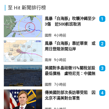
至 Hit 新聞排行榜
風暴「白海豚」吹襲沖繩至少
1
3傷 近500航班取消
國際
4小時前
風暴「白海豚」靠近華東 或
2
周日登陸浙閩沿岸
兩岸
9小時前
美國對多晶硅徵15%關稅並設
3
最低價格 盧特尼克：中國無
法再傾銷
國際
7小時前
傳美國防部次長訪華受阻 因
4
北京不滿美對台軍售