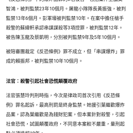
智鴻，被判監禁23年10個月。屠龍小隊隊長黃振強，被判
監禁13年6個月。彭軍壕被判監禁10年。在案中擔任槍手
殺警的蘇緯軒承認串謀謀殺等3項控罪，被判監禁12年。
被告陳玉龍及蔡凱明，分別被判監禁9年及5年10個月。
被陪審團裁定《反恐條例》罪不成立，但「串謀爆炸」罪
成的賴振邦，被判監禁10年10個月。
法官：殺警引起社會恐慌顛覆政府
法官張慧玲判刑時指，今次是律政司首次引用《反恐條
例》罪名起訴，最高刑罰是終身監禁。她援引葉繼歡爆炸
品案，認為葉繼歡是為錢財犯案，但本案針對殺警，引起
社會恐慌，試圖顛覆政府，不同意本案較不嚴重，量刑起