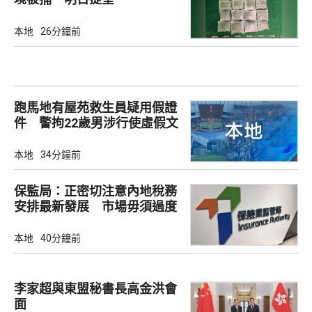
本地
26分鐘前
跑馬地有屋苑救生員疑用假證
件 警拘22歲男涉行使虛假文
書
本地
34分鐘前
保監局：正密切注意內地稅務
安排最新發展 市場毋須過度
解讀
本地
40分鐘前
李家超與東盟秘書長高金洪會
面