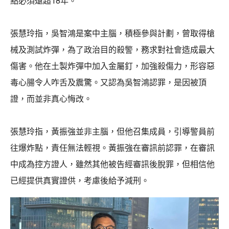
點必須遠超18年。
張慧玲指，吳智鴻是案中主腦，積極參與計劃，曾取得槍
械及測試炸彈，為了政治目的殺警，務求對社會造成最大
傷害。他在土製炸彈中加入金屬釘，加強殺傷力，形容惡
毒心腸令人咋舌及震驚。又認為吳智鴻認罪，是因被頂
證，而並非真心悔改。
張慧玲指，黃振強並非主腦，但他召集成員，引導警員前
往爆炸點，責任無法輕視。黃振強在審訊前認罪，在審訊
中成為控方證人，雖然其他被告經審訊後脫罪，但相信他
已經提供真實證供，考慮後給予減刑。