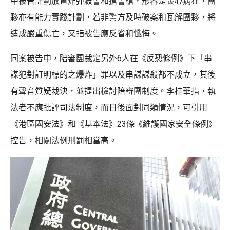
中被告計劃放置炸彈殺警和搶警槍，形容是喪心病狂，團
夥亦有能力實踐計劃，若非警方及時破案和瓦解團夥，將
造成嚴重傷亡，又指被告應反省和懺悔。
同案被告中，陪審團裁定另外6人在《反恐條例》下「串
謀犯對訂明標的之爆炸」罪以及串謀謀殺都不成立，其後
有聲音質疑裁決，並提出檢討陪審團制度。李桂華指，執
法者不應批評司法制度，而日後面對同類情況，可引用
《港區國安法》和《基本法》23條《維護國家安全條例》
控告，相關法例刑罰相當高。