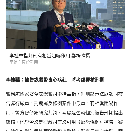
李桂華指判刑有相當阻嚇作用 鄭梓峰攝
來源：商台新聞
李桂華：被告謀殺警喪心病狂 將考慮覆核刑期
警務處國家安全處總警司李桂華指，判刑顯示法庭認同被
告罪行嚴重，刑期屬反修例案件中最重，有相當阻嚇作
用，警方會仔細研究判詞，考慮是否就個別被告刑期提出
覆核。他説今次是律政司首次引用《反恐條例》控告，案