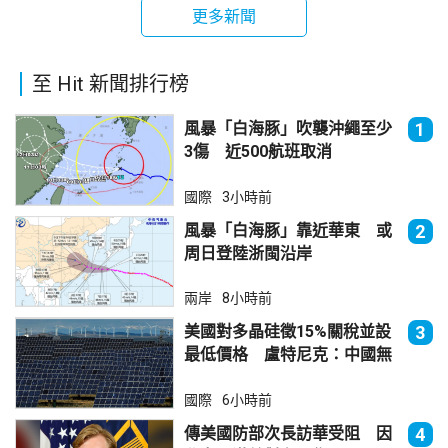
更多新聞
至 Hit 新聞排行榜
風暴「白海豚」吹襲沖繩至少
1
3傷 近500航班取消
國際
3小時前
風暴「白海豚」靠近華東 或
2
周日登陸浙閩沿岸
兩岸
8小時前
美國對多晶硅徵15%關稅並設
3
最低價格 盧特尼克：中國無
法再傾銷
國際
6小時前
傳美國防部次長訪華受阻 因
4