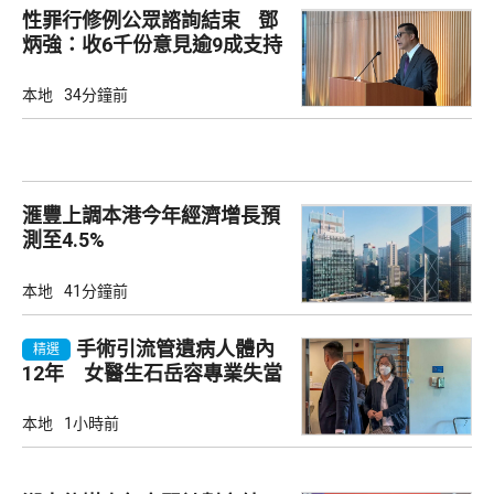
性罪行修例公眾諮詢結束 鄧
炳強：收6千份意見逾9成支持
本地
34分鐘前
滙豐上調本港今年經濟增長預
測至4.5%
本地
41分鐘前
手術引流管遺病人體內
精選
12年 女醫生石岳容專業失當
除牌1個月
本地
1小時前