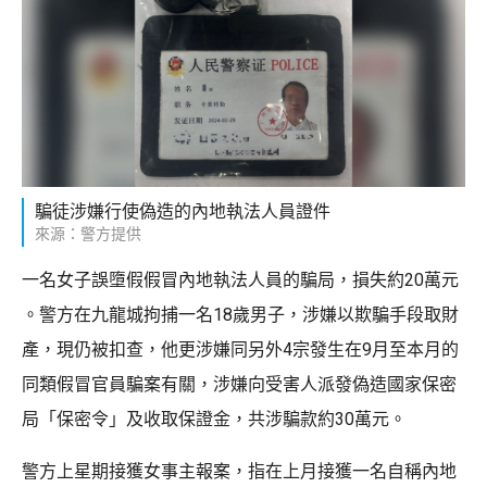
騙徒涉嫌行使偽造的內地執法人員證件
來源：警方提供
一名女子誤墮假假冒內地執法人員的騙局，損失約20萬元
。警方在九龍城拘捕一名18歲男子，涉嫌以欺騙手段取財
產，現仍被扣查，他更涉嫌同另外4宗發生在9月至本月的
同類假冒官員騙案有關，涉嫌向受害人派發偽造國家保密
局「保密令」及收取保證金，共涉騙款約30萬元。
警方上星期接獲女事主報案，指在上月接獲一名自稱內地