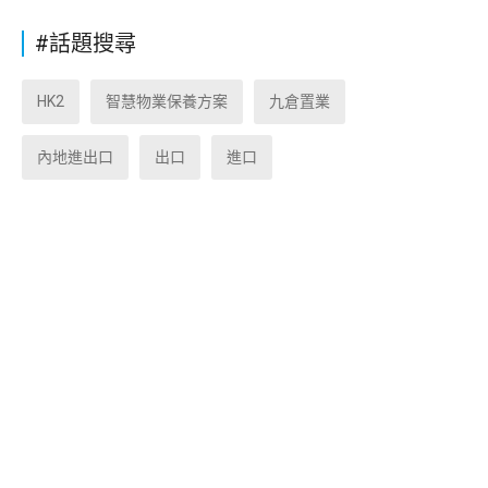
#話題搜尋
HK2
智慧物業保養方案
九倉置業
內地進出口
出口
進口