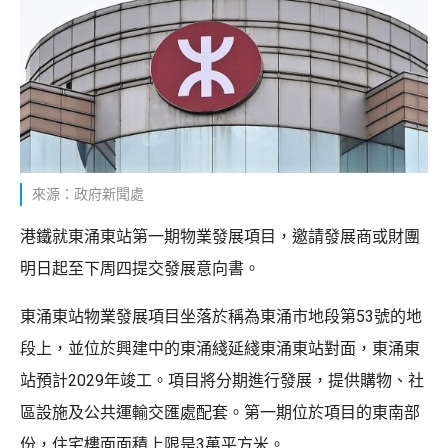
來源：政府新聞處
港鐵就東涌東站第一期物業發展項目，邀請發展商或財團
明日起至下周四提交發展意向書。
東涌東站物業發展項目坐落於稱為東涌市地段第53號的地
段上，並位於興建中的東涌綫延綫東涌東站對面，東涌東
站預計2029年竣工。項目將分期進行發展，提供購物、社
區設施及公共運輸交匯處配套。第一期位於項目的東南部
份，住宅樓面面積上限是3萬平方米。