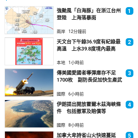
強颱風「白海豚」在浙江台州
1
登陸 上海落暴雨
兩岸
12分鐘前
天文台下午錄36.9度有紀錄最
2
高溫 上水39.8度境內最高
本地
1小時前
傳美國愛國者導彈庫存不足
3
1700枚 副防長促加快生產武
器
國際
6小時前
伊朗提出開放霍爾木茲海峽條
4
件 包括撤軍及賠償等
國際
8小時前
加拿大卑詩省山火快速蔓延
5