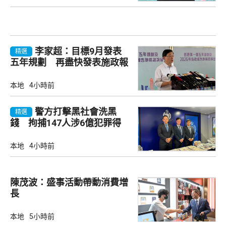
李家超：目標9月發表
精選
五年規劃 再盡快發表施政報
告
本地
4小時前
警方打擊黑社會洗黑
精選
錢 拘捕147人涉6億犯罪得
益
本地
4小時前
陳茂波：盛事活動帶動消費增
長
本地
5小時前