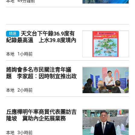
本地
49分鐘前
天文台下午錄36.9度有
精選
紀錄最高溫 上水39.8度境內
最高
本地
1小時前
諮詢會多名市民關注青年議
題 李家超︰因時制宜推出政
策
本地
2小時前
丘應樺明午率商貿代表團訪吉
隆坡 冀助內企拓展業務
本地
3小時前