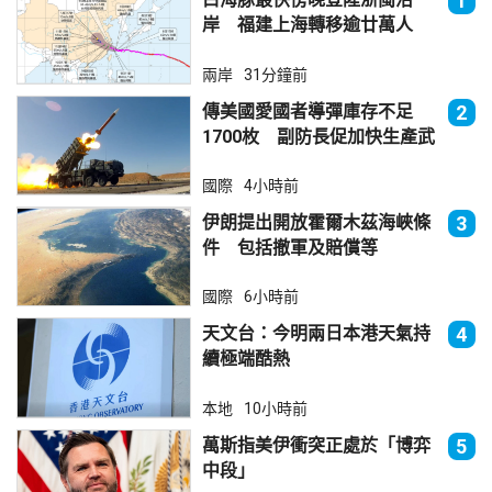
1
岸 福建上海轉移逾廿萬人
兩岸
31分鐘前
傳美國愛國者導彈庫存不足
2
1700枚 副防長促加快生產武
器
國際
4小時前
伊朗提出開放霍爾木茲海峽條
3
件 包括撤軍及賠償等
國際
6小時前
天文台：今明兩日本港天氣持
4
續極端酷熱
本地
10小時前
萬斯指美伊衝突正處於「博弈
5
中段」