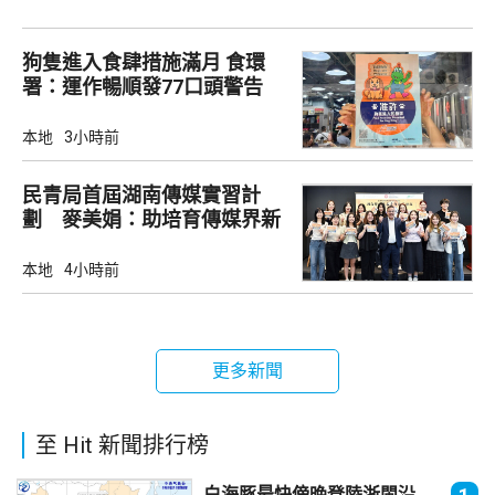
狗隻進入食肆措施滿月 食環
署：運作暢順發77口頭警告
本地
3小時前
民青局首屆湖南傳媒實習計
劃 麥美娟：助培育傳媒界新
生代
本地
4小時前
更多新聞
至 Hit 新聞排行榜
白海豚最快傍晚登陸浙閩沿