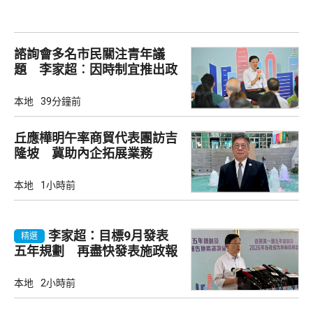
諮詢會多名市民關注青年議
題 李家超︰因時制宜推出政
策
本地
39分鐘前
丘應樺明午率商貿代表團訪吉
隆坡 冀助內企拓展業務
本地
1小時前
李家超：目標9月發表
精選
五年規劃 再盡快發表施政報
告
本地
2小時前