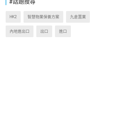
#話題搜尋
HK2
智慧物業保養方案
九倉置業
內地進出口
出口
進口