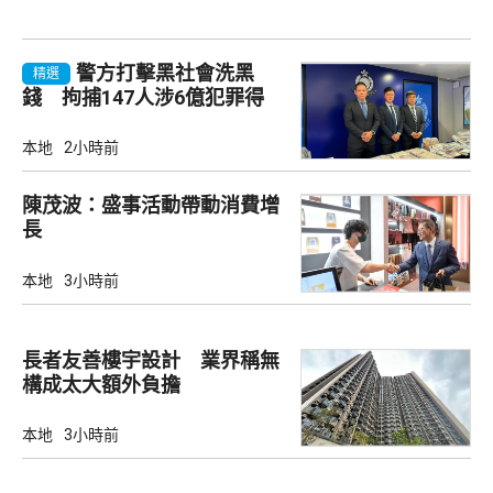
警方打擊黑社會洗黑
精選
錢 拘捕147人涉6億犯罪得
益
本地
2小時前
陳茂波：盛事活動帶動消費增
長
本地
3小時前
長者友善樓宇設計 業界稱無
構成太大額外負擔
本地
3小時前