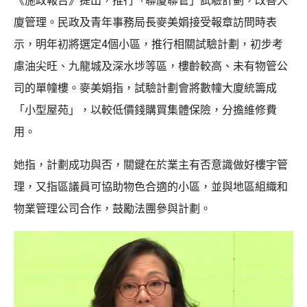
《施政報告》提出，推行「聯廈聯管」試驗計劃，改善大
廈管理。民政及青年事務局長麥美娟接受報章訪問時表
示，明年初將選定4個小區，推行相關試驗計劃，初步考
慮油尖旺、九龍城及深水埗等區，樓齡較高、未有物管公
司的單幢樓。麥美娟指，試驗計劃會將數幢大廈統籌成
「小型屋苑」，以較低價錢購買集體保險，分擔維修費
用。
她指，計劃成功與否，關鍵在於業主有否意識做好樓宇管
理，又指區議員可協助物色合適的小區，並與地區組織和
物業管理公司合作，鼓勵法團參與計劃。