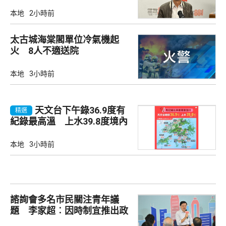
本地
2小時前
太古城海棠閣單位冷氣機起
火 8人不適送院
本地
3小時前
天文台下午錄36.9度有
精選
紀錄最高溫 上水39.8度境內
最高
本地
3小時前
諮詢會多名市民關注青年議
題 李家超︰因時制宜推出政
策