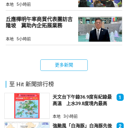
本地
5小時前
丘應樺明午率商貿代表團訪吉
隆坡 冀助內企拓展業務
本地
5小時前
更多新聞
至 Hit 新聞排行榜
天文台下午錄36.9度有紀錄最
1
高溫 上水39.8度境內最高
本地
3小時前
強颱風「白海豚」白海豚先後
2