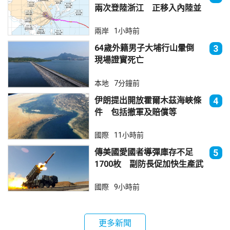
兩次登陸浙江 正移入內陸並
減弱
兩岸
1小時前
64歲外籍男子大埔行山暈倒
3
現場證實死亡
本地
7分鐘前
伊朗提出開放霍爾木茲海峽條
4
件 包括撤軍及賠償等
國際
11小時前
傳美國愛國者導彈庫存不足
5
1700枚 副防長促加快生產武
器
國際
9小時前
更多新聞