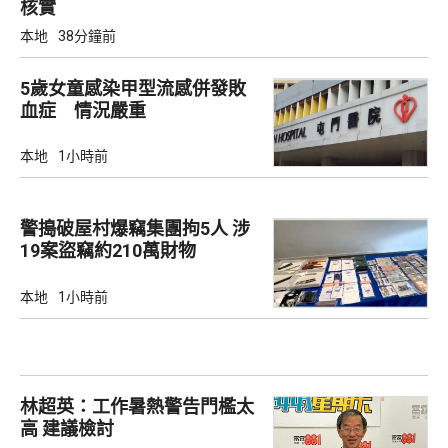
核實
本地
38分鐘前
5歲女童感染甲型流感併發敗
血症 情況嚴重
本地
1小時前
警搗破屋村爆竊集團拘5人 涉
19案盜竊約210萬財物
本地
1小時前
林超英：工作暑熱警告門檻太
高 建議檢討