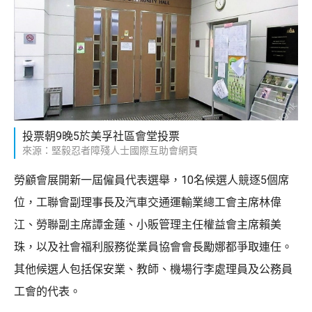
投票朝9晚5於美孚社區會堂投票
來源：堅毅忍者障殘人士國際互助會網頁
勞顧會展開新一屆僱員代表選舉，10名候選人競逐5個席
位，工聯會副理事長及汽車交通運輸業總工會主席林偉
江、勞聯副主席譚金蓮、小販管理主任權益會主席賴美
珠，以及社會福利服務從業員協會會長勵娜都爭取連任。
其他候選人包括保安業、教師、機場行李處理員及公務員
工會的代表。