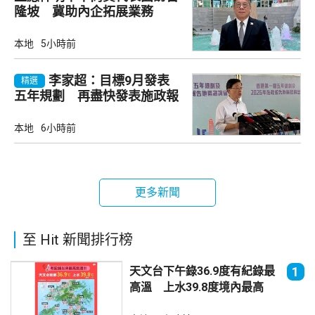
隆坡 冀助內企拓展業務
本地
5小時前
李家超：目標9月發表
精選
五年規劃 再盡快發表施政報
告
本地
6小時前
更多新聞
至 Hit 新聞排行榜
天文台下午錄36.9度有紀錄最
1
高溫 上水39.8度境內最高