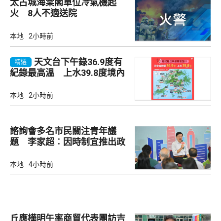
太古城海棠閣單位冷氣機起
火 8人不適送院
本地
2小時前
天文台下午錄36.9度有
精選
紀錄最高溫 上水39.8度境內
最高
本地
2小時前
諮詢會多名市民關注青年議
題 李家超︰因時制宜推出政
策
本地
4小時前
丘應樺明午率商貿代表團訪吉