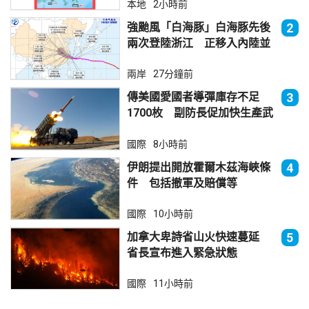
本地
2小時前
強颱風「白海豚」白海豚先後
2
兩次登陸浙江 正移入內陸並
減弱
兩岸
27分鐘前
傳美國愛國者導彈庫存不足
3
1700枚 副防長促加快生產武
器
國際
8小時前
伊朗提出開放霍爾木茲海峽條
4
件 包括撤軍及賠償等
國際
10小時前
加拿大卑詩省山火快速蔓延
5
省長宣布進入緊急狀態
國際
11小時前