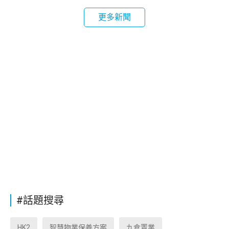
更多新聞
#話題搜尋
HK2
智慧物業保養方案
九倉置業