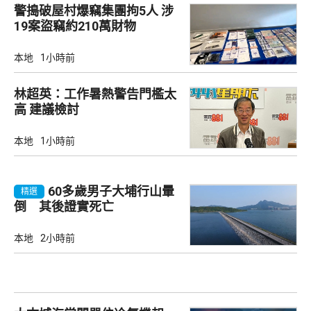
警搗破屋村爆竊集團拘5人 涉
19案盜竊約210萬財物
本地
1小時前
林超英：工作暑熱警告門檻太
高 建議檢討
本地
1小時前
60多歲男子大埔行山暈
精選
倒 其後證實死亡
本地
2小時前