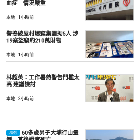
血症 情況嚴重
本地
1小時前
警搗破屋村爆竊集團拘5人 涉
19案盜竊約210萬財物
本地
1小時前
林超英：工作暑熱警告門檻太
高 建議檢討
本地
2小時前
60多歲男子大埔行山暈
精選
倒 其後證實死亡