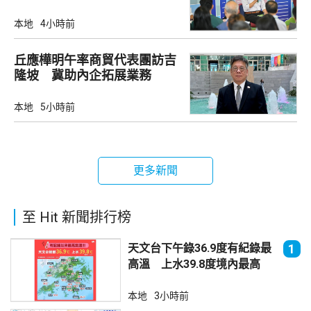
策
本地
4小時前
丘應樺明午率商貿代表團訪吉
隆坡 冀助內企拓展業務
本地
5小時前
更多新聞
至 Hit 新聞排行榜
天文台下午錄36.9度有紀錄最
1
高溫 上水39.8度境內最高
本地
3小時前