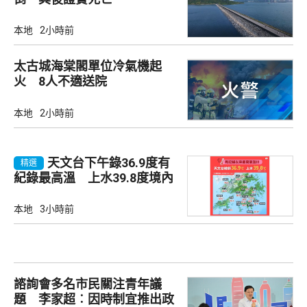
本地
2小時前
太古城海棠閣單位冷氣機起
火 8人不適送院
本地
2小時前
天文台下午錄36.9度有
精選
紀錄最高溫 上水39.8度境內
最高
本地
3小時前
諮詢會多名市民關注青年議
題 李家超︰因時制宜推出政