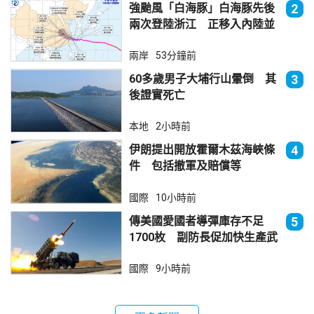
強颱風「白海豚」白海豚先後
2
兩次登陸浙江 正移入內陸並
減弱
兩岸
53分鐘前
60多歲男子大埔行山暈倒 其
3
後證實死亡
本地
2小時前
伊朗提出開放霍爾木茲海峽條
4
件 包括撤軍及賠償等
國際
10小時前
傳美國愛國者導彈庫存不足
5
1700枚 副防長促加快生產武
器
國際
9小時前