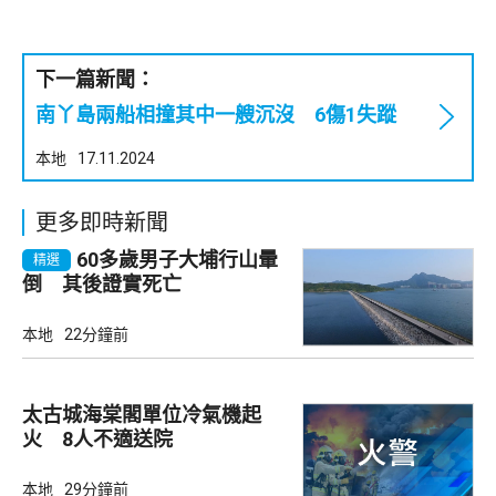
下一篇新聞：
南丫島兩船相撞其中一艘沉沒 6傷1失蹤
本地
17.11.2024
更多即時新聞
60多歲男子大埔行山暈
精選
倒 其後證實死亡
本地
22分鐘前
太古城海棠閣單位冷氣機起
火 8人不適送院
本地
29分鐘前