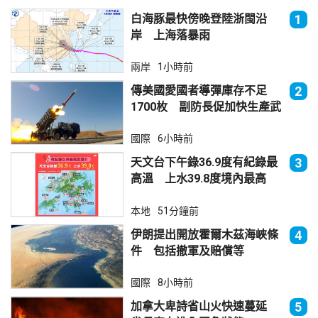
白海豚最快傍晚登陸浙閩沿
1
岸 上海落暴雨
兩岸
1小時前
傳美國愛國者導彈庫存不足
2
1700枚 副防長促加快生產武
器
國際
6小時前
天文台下午錄36.9度有紀錄最
3
高溫 上水39.8度境內最高
本地
51分鐘前
伊朗提出開放霍爾木茲海峽條
4
件 包括撤軍及賠償等
國際
8小時前
加拿大卑詩省山火快速蔓延
5