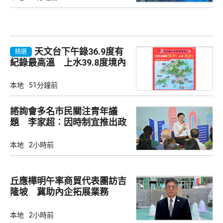
天文台下午錄36.9度有
精選
紀錄最高溫 上水39.8度境內
最高
本地
51分鐘前
諮詢會多名市民關注青年議
題 李家超︰因時制宜推出政
策
本地
2小時前
丘應樺明午率商貿代表團訪吉
隆坡 冀助內企拓展業務
本地
2小時前