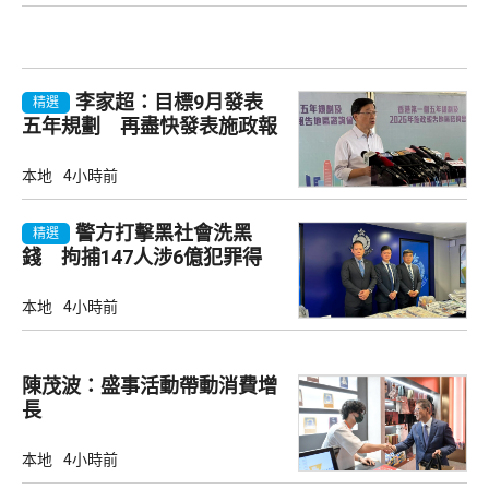
李家超：目標9月發表
精選
五年規劃 再盡快發表施政報
告
本地
4小時前
警方打擊黑社會洗黑
精選
錢 拘捕147人涉6億犯罪得
益
本地
4小時前
陳茂波：盛事活動帶動消費增
長
本地
4小時前