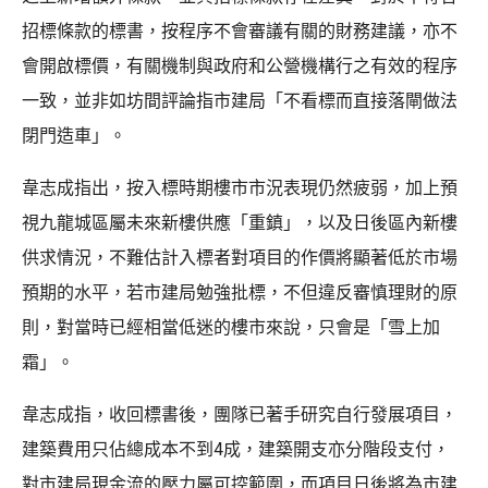
招標條款的標書，按程序不會審議有關的財務建議，亦不
會開啟標價，有關機制與政府和公營機構行之有效的程序
一致，並非如坊間評論指市建局「不看標而直接落閘做法
閉門造車」。
韋志成指出，按入標時期樓市市況表現仍然疲弱，加上預
視九龍城區屬未來新樓供應「重鎮」，以及日後區內新樓
供求情況，不難估計入標者對項目的作價將顯著低於市場
預期的水平，若市建局勉強批標，不但違反審慎理財的原
則，對當時已經相當低迷的樓市來說，只會是「雪上加
霜」。
韋志成指，收回標書後，團隊已著手研究自行發展項目，
建築費用只佔總成本不到4成，建築開支亦分階段支付，
對市建局現金流的壓力屬可控範圍，而項目日後將為市建