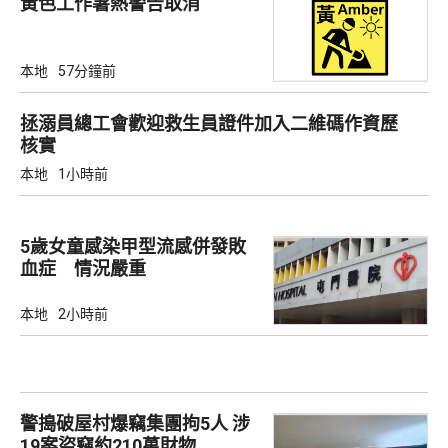
黃色工作暑熱警告取消
本地
57分鐘前
拯溺員總工會歡迎救生員證件加入二維碼作資歷
核實
本地
1小時前
5歲女童感染甲型流感併發敗
血症 情況嚴重
本地
2小時前
警搗破屋村爆竊集團拘5人 涉
19案盜竊約210萬財物