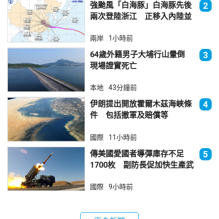
強颱風「白海豚」白海豚先後
2
兩次登陸浙江 正移入內陸並
減弱
兩岸
1小時前
64歲外籍男子大埔行山暈倒
3
現場證實死亡
本地
43分鐘前
伊朗提出開放霍爾木茲海峽條
4
件 包括撤軍及賠償等
國際
11小時前
傳美國愛國者導彈庫存不足
5
1700枚 副防長促加快生產武
器
國際
9小時前