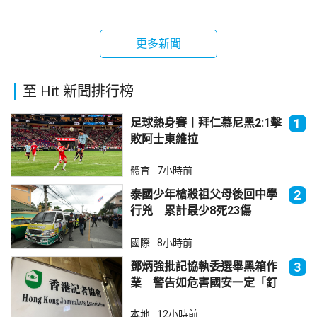
更多新聞
至 Hit 新聞排行榜
足球熱身賽丨拜仁慕尼黑2:1擊
1
敗阿士東維拉
體育
7小時前
泰國少年槍殺祖父母後回中學
2
行兇 累計最少8死23傷
國際
8小時前
鄧炳強批記協執委選舉黑箱作
3
業 警告如危害國安一定「釘
死你」
本地
12小時前