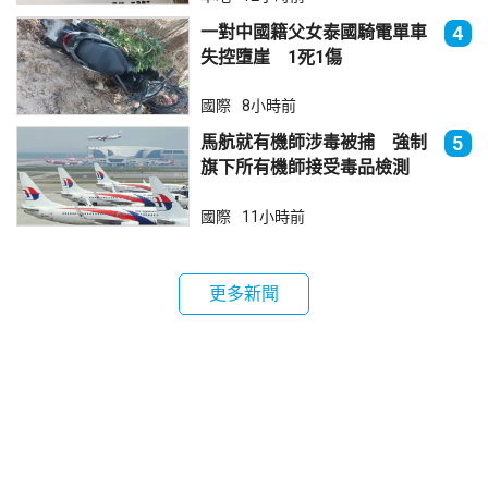
一對中國籍父女泰國騎電單車
4
失控墮崖 1死1傷
國際
8小時前
馬航就有機師涉毒被捕 強制
5
旗下所有機師接受毒品檢測
國際
11小時前
更多新聞