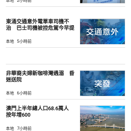
本地
2小時前
東涌交通意外電單車司機不
治 巴士司機被控危駕今早提
堂
本地
5小時前
非華裔夫婦新咖啡灣遇溺 昏
迷送院
本地
6小時前
澳門上半年總人口68.6萬人
按年增600
本地
7小時前