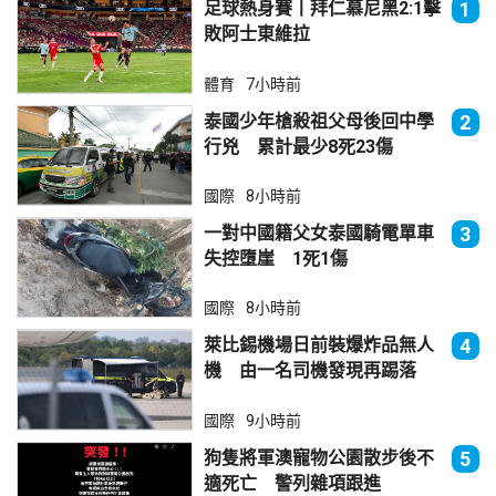
足球熱身賽丨拜仁慕尼黑2:1擊
1
敗阿士東維拉
體育
7小時前
泰國少年槍殺祖父母後回中學
2
行兇 累計最少8死23傷
國際
8小時前
一對中國籍父女泰國騎電單車
3
失控墮崖 1死1傷
國際
8小時前
萊比錫機場日前裝爆炸品無人
4
機 由一名司機發現再踢落
國際
9小時前
狗隻將軍澳寵物公園散步後不
5
適死亡 警列雜項跟進