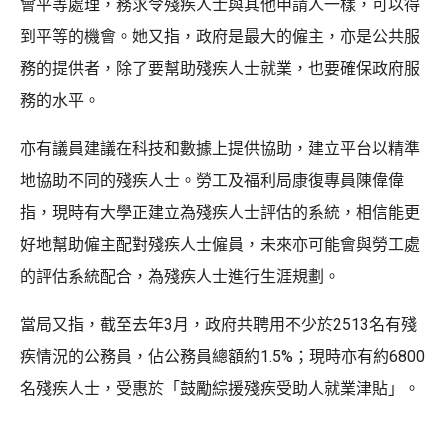
會平等處理，務求令殘疾人士與其他申請人一樣，可以得
到平等的機會。她又指，政府是最大的僱主，亦是公共服
務的提供者，除了要幫助殘疾人士就業，也要確保政府服
務的水平。
亦有議員建議在科技和數據上提供協助，建立平台以精準
地協助不同的殘疾人士。勞工及福利局康復專員陳偉偉
指，現時有大學正建立為殘疾人士評估的系統，相信能更
好地幫助僱主配對殘疾人士僱員，未來亦可能會與勞工處
的評估系統配合，為殘疾人士進行生涯規劃。
當局又指，截至去年3月，政府共聘用不少於2513名有殘
疾情況的公務員，佔公務員總額約1.5%；現時亦有約6800
名殘疾人士，受惠於「鼓勵綜援殘疾受助人就業津貼」。