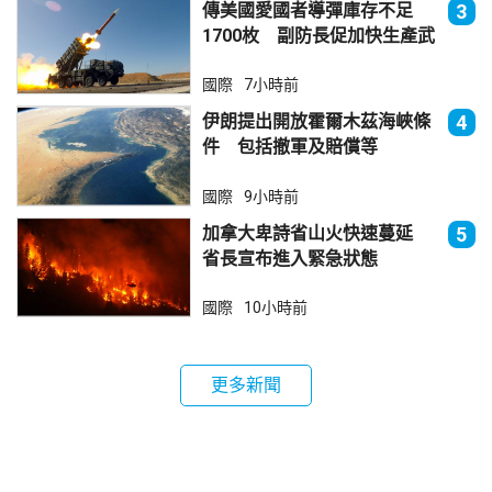
傳美國愛國者導彈庫存不足
3
1700枚 副防長促加快生產武
器
國際
7小時前
伊朗提出開放霍爾木茲海峽條
4
件 包括撤軍及賠償等
國際
9小時前
加拿大卑詩省山火快速蔓延
5
省長宣布進入緊急狀態
國際
10小時前
更多新聞