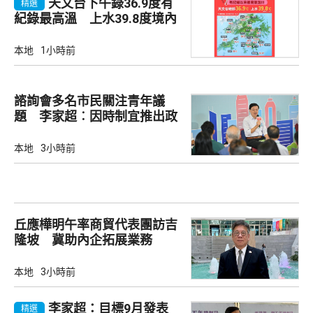
天文台下午錄36.9度有
精選
紀錄最高溫 上水39.8度境內
最高
本地
1小時前
諮詢會多名市民關注青年議
題 李家超︰因時制宜推出政
策
本地
3小時前
丘應樺明午率商貿代表團訪吉
隆坡 冀助內企拓展業務
本地
3小時前
李家超：目標9月發表
精選