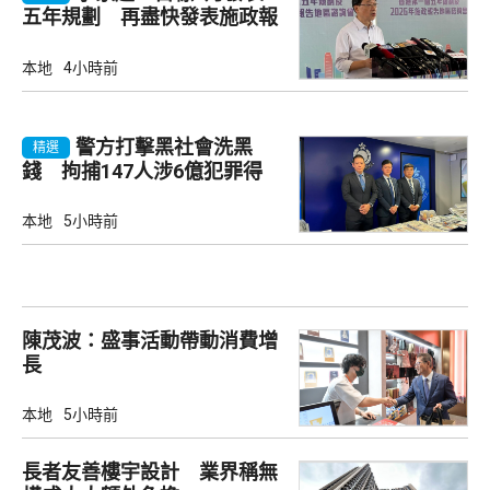
五年規劃 再盡快發表施政報
告
本地
4小時前
警方打擊黑社會洗黑
精選
錢 拘捕147人涉6億犯罪得
益
本地
5小時前
陳茂波：盛事活動帶動消費增
長
本地
5小時前
長者友善樓宇設計 業界稱無