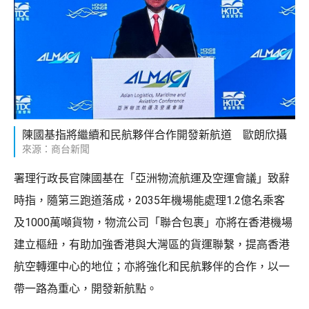
陳國基指將繼續和民航夥伴合作開發新航道 歐朗欣攝
來源：商台新聞
署理行政長官陳國基在「亞洲物流航運及空運會議」致辭
時指，隨第三跑道落成，2035年機場能處理1.2億名乘客
及1000萬噸貨物，物流公司「聯合包裹」亦將在香港機場
建立樞紐，有助加強香港與大灣區的貨運聯繫，提高香港
航空轉運中心的地位；亦將強化和民航夥伴的合作，以一
帶一路為重心，開發新航點。