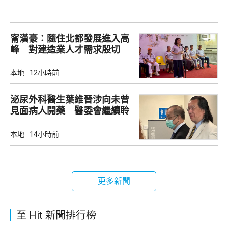
甯漢豪：隨住北都發展進入高
峰 對建造業人才需求殷切
本地
12小時前
泌尿外科醫生葉維晉涉向未曾
見面病人開藥 醫委會繼續聆
訊
本地
14小時前
更多新聞
至 Hit 新聞排行榜