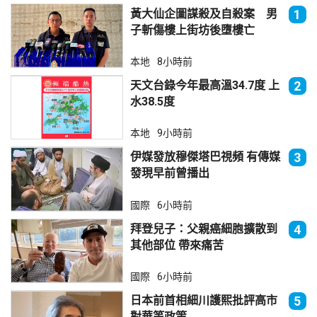
黃大仙企圖謀殺及自殺案 男
1
子斬傷樓上街坊後墮樓亡
本地
8小時前
天文台錄今年最高溫34.7度 上
2
水38.5度
本地
9小時前
伊媒發放穆傑塔巴視頻 有傳媒
3
發現早前曾播出
國際
6小時前
拜登兒子：父親癌細胞擴散到
4
其他部位 帶來痛苦
國際
6小時前
日本前首相細川護熙批評高市
5
對華等政策