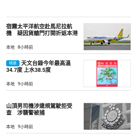
宿霧太平洋航空赴馬尼拉航
機 疑因貨艙門打開折返本港
本地
8小時前
天文台錄今年最高溫
精選
34.7度 上水38.5度
本地
9小時前
山頂男司機涉違規駕駛拒受
查 涉襲警被捕
本地
9小時前