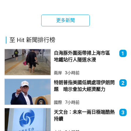
更多新聞
至 Hit 新聞排行榜
白海豚外圍雨帶掃上海市區
1
地鐵站行人隧道水浸
兩岸
3小時前
特朗普指美國低調處理伊朗問
2
題 暗示會加大經濟壓力
國際
7小時前
天文台：未來一兩日極端酷熱
3
持續