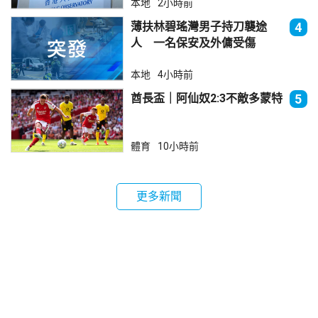
本地
2小時前
薄扶林碧瑤灣男子持刀襲途
4
人 一名保安及外傭受傷
本地
4小時前
酋長盃｜阿仙奴2:3不敵多蒙特
5
體育
10小時前
更多新聞