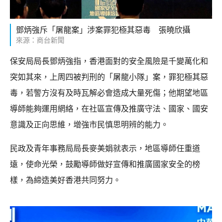
鄧炳強斥「屠龍案」涉案罪犯極其惡毒 張曉欣攝
來源：商台新聞
保安局局長鄧炳強指，香港面對的安全風險是千變萬化和
突如其來，上周四被判刑的「屠龍小隊」案，罪犯極其惡
毒，若警方沒有及時瓦解必會造成大量死傷；他期望地區
導師能夠運用網絡，在社區宣傳及推廣守法、國家、國安
意識及正向思維，增強市民慎思明辨的能力。
民政及青年事務局局長麥美娟就表示，地區導師任重道
遠，使命光榮，鼓勵導師做好宣傳和推廣國家安全的榜
樣，為締造美好香港共同努力。