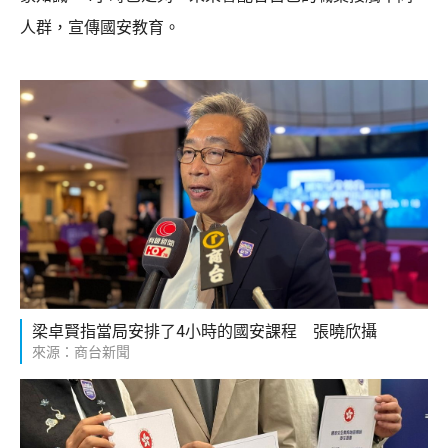
人群，宣傳國安教育。
梁卓賢指當局安排了4小時的國安課程 張曉欣攝
來源：商台新聞