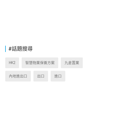
#話題搜尋
HK2
智慧物業保養方案
九倉置業
內地進出口
出口
進口