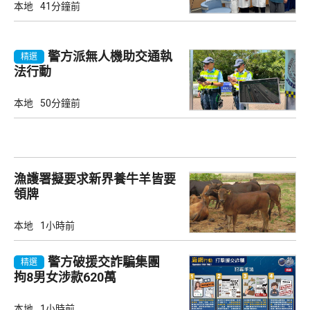
本地
41分鐘前
警方派無人機助交通執
精選
法行動
本地
50分鐘前
漁護署擬要求新界養牛羊皆要
領牌
本地
1小時前
警方破援交詐騙集團
精選
拘8男女涉款620萬
本地
1小時前