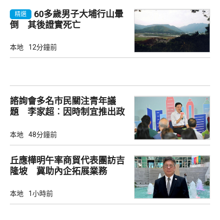
60多歲男子大埔行山暈
精選
倒 其後證實死亡
本地
12分鐘前
諮詢會多名市民關注青年議
題 李家超︰因時制宜推出政
策
本地
48分鐘前
丘應樺明午率商貿代表團訪吉
隆坡 冀助內企拓展業務
本地
1小時前