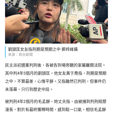
劉頴匡女友指刑期是預期之中 鄭梓峰攝
來源：商台新聞
民主派初選案判刑後，各被告到場旁聽的家屬離開法院。
其中判4年5個月的劉頴匡，他女友黃于喬指，刑期是預期
之中，不算最差，心情平靜。又指雖然已判刑，但事件仍
未落幕，只行到歷史中段。
被判刑4年2個月的毛孟靜，她丈夫指，由被捕到判刑經歷
漫長，對於有最終獲釋時間，感到鬆一口氣，相信毛孟靜