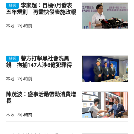
李家超：目標9月發表
精選
五年規劃 再盡快發表施政報
告
本地
2小時前
警方打擊黑社會洗黑
精選
錢 拘捕147人涉6億犯罪得
益
本地
2小時前
陳茂波：盛事活動帶動消費增
長
本地
3小時前