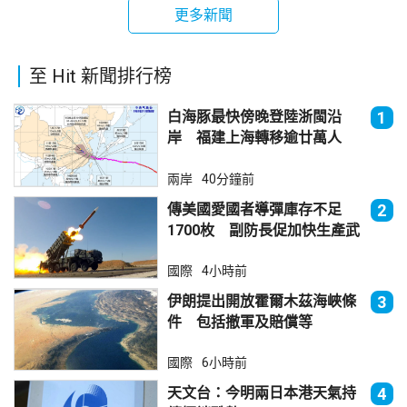
更多新聞
至 Hit 新聞排行榜
白海豚最快傍晚登陸浙閩沿
1
岸 福建上海轉移逾廿萬人
兩岸
40分鐘前
傳美國愛國者導彈庫存不足
2
1700枚 副防長促加快生產武
器
國際
4小時前
伊朗提出開放霍爾木茲海峽條
3
件 包括撤軍及賠償等
國際
6小時前
天文台：今明兩日本港天氣持
4