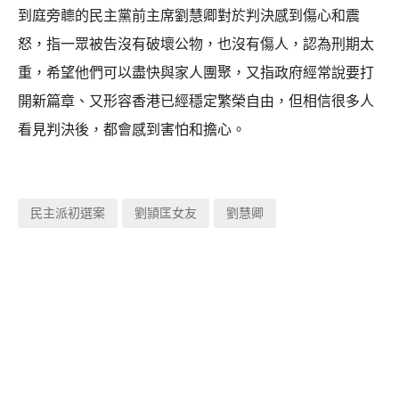
到庭旁聼的民主黨前主席劉慧卿對於判決感到傷心和震
怒，指一眾被告沒有破壞公物，也沒有傷人，認為刑期太
重，希望他們可以盡快與家人團聚，又指政府經常說要打
開新篇章、又形容香港已經穩定繁榮自由，但相信很多人
看見判決後，都會感到害怕和擔心。
民主派初選案
劉頴匡女友
劉慧卿