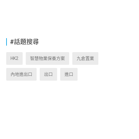
#話題搜尋
HK2
智慧物業保養方案
九倉置業
內地進出口
出口
進口