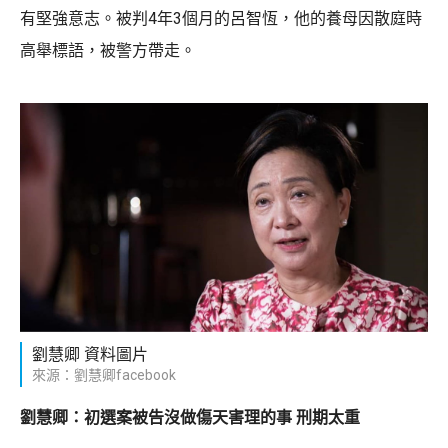
有堅強意志。被判4年3個月的呂智恆，他的養母因散庭時
高舉標語，被警方帶走。
劉慧卿 資料圖片
來源：劉慧卿facebook
劉慧卿：初選案被告沒做傷天害理的事 刑期太重