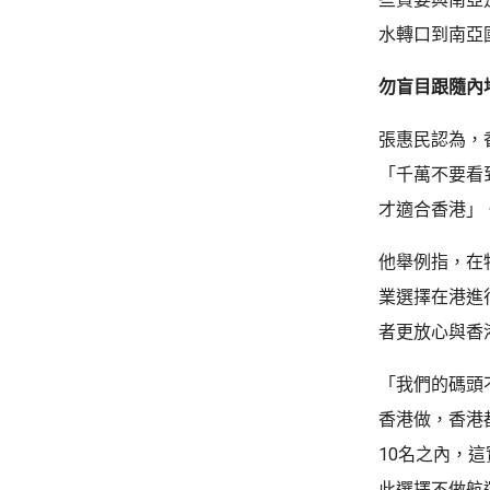
水轉口到南亞
勿盲目跟隨內
張惠民認為，
「千萬不要看
才適合香港」
他舉例指，在
業選擇在港進
者更放心與香
「我們的碼頭
香港做，香港
10名之內，
此選擇不做航