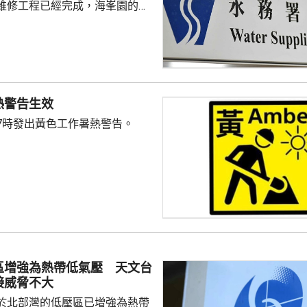
維修工程已經完成，海峯園的食
半恢復正常。 另外，荃灣
水管維修工程亦已完成，食水供
起陸續恢復正常。
熱警告生效
7時發出黃色工作暑熱警告。
區增強為熱帶低氣壓 天文台
接威脅不大
於北部灣的低壓區已增強為熱帶