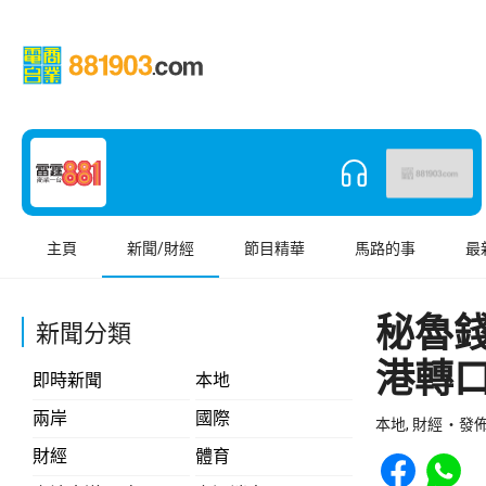
主頁
新聞/財經
節目精華
馬路的事
最
秘魯
新聞分類
港轉
即時新聞
本地
兩岸
國際
本地, 財經
發佈 
Share to Face
Share t
財經
體育