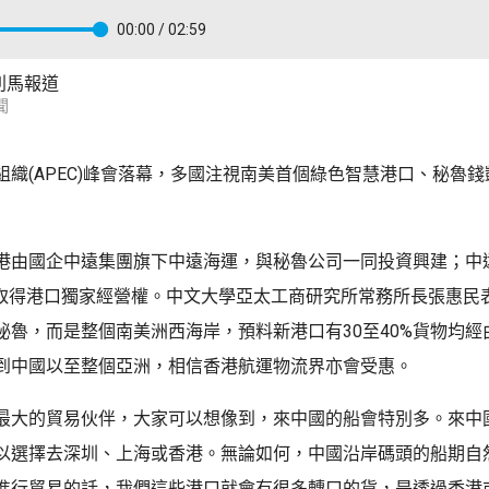
00:00
/ 02:59
利馬報道
聞
組織(APEC)峰會落幕，多國注視南美首個綠色智慧港口、秘魯
港由國企中遠集團旗下中遠海運，與秘魯公司一同投資興建；中
，取得港口獨家經營權。中文大學亞太工商研究所常務所長張惠民
秘魯，而是整個南美洲西海岸，預料新港口有30至40%貨物均經
到中國以至整個亞洲，相信香港航運物流界亦會受惠。
最大的貿易伙伴，大家可以想像到，來中國的船會特別多。來中
以選擇去深圳、上海或香港。無論如何，中國沿岸碼頭的船期自
進行貿易的話，我們這些港口就會有很多轉口的貨，是透過香港