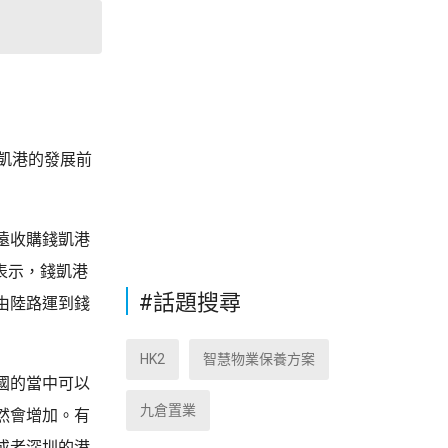
錢凱港的發展前
遠收購錢凱港
表示，錢凱港
#話題搜尋
由陸路運到錢
HK2
智慧物業保養方案
國的當中可以
九倉置業
然會增加。有
或者深圳的港