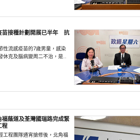
內地及香港企業隨團，簽訂96份
近17億元投資額。 丘應樺
，當局協助企業「出海」時，會
進來」，鼓勵在香港先成立地區
疫苗接種計劃開展已半年 抗
並在香港作籌融資，相信對香港
，他下周出訪馬來...
節性流感疫苗的7歲男童，感染
發休克及腦病變周二不治，是本
童感染流感離世個案。亞洲兒童
長、香港大學兒童及青少年科學
教授關日華認為是個別事件，形
但不希望影響市民對疫苗的信
接種計劃開展已有半年，身體內
，亦要視乎病人本身有否先天性
防護中心指截至7
角福蔭道及荃灣國瑞路完成緊
名兒童流感引發嚴重併發症...
工程
經工程團隊通宵搶修後，北角福