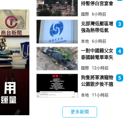
持暫停白宮宴會
廳項目
國際
6小時前
北部灣低壓區增
3
強為熱帶低氣
壓 天文台指對
本地
6小時前
本港直接威脅不
大
一對中國籍父女
4
泰國騎電單車失
控墮崖 1死1
國際
12小時前
傷
狗隻將軍澳寵物
5
公園散步後不適
死亡 警列雜項
本地
11小時前
跟進
更多新聞