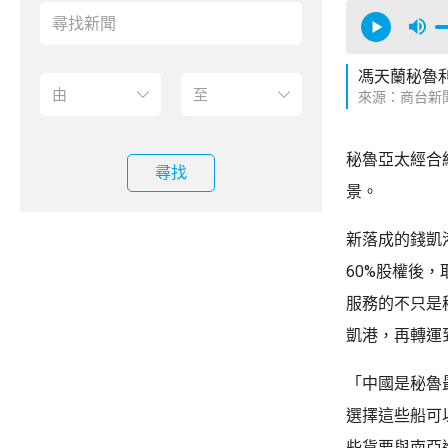
馮天蘭秘魯
來源：商台新
秘魯亞太經合
尋找
景。
新落成的錢凱
60%股權後
服務的不只是
凱港，再轉運
「中國是秘魯
選擇這些船可
些貨要與南亞