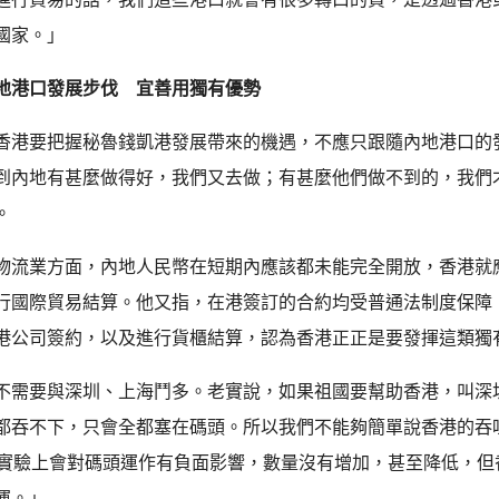
國家。」
地港口發展步伐 宜善用獨有優勢
香港要把握秘魯錢凱港發展帶來的機遇，不應只跟隨內地港口的
到內地有甚麼做得好，我們又去做；有甚麼他們做不到的，我們
。
物流業方面，內地人民幣在短期內應該都未能完全開放，香港就
行國際貿易結算。他又指，在港簽訂的合約均受普通法制度保障
港公司簽約，以及進行貨櫃結算，認為香港正正是要發揮這類獨
不需要與深圳、上海鬥多。老實說，如果祖國要幫助香港，叫深
都吞不下，只會全都塞在碼頭。所以我們不能夠簡單說香港的吞
這實驗上會對碼頭運作有負面影響，數量沒有增加，甚至降低，但
運。」