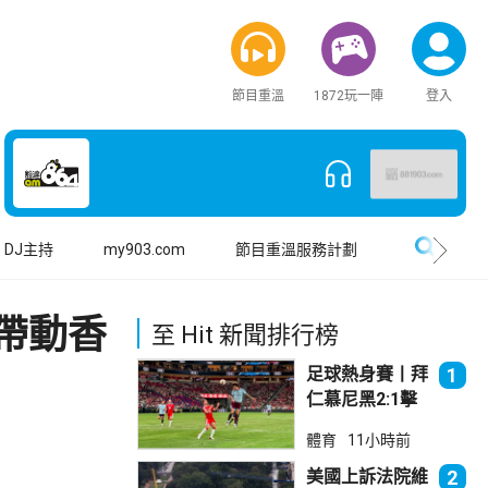
節目重溫
1872玩一陣
登入
搜尋
DJ主持
my903.com
節目重溫服務計劃
帶動香
至 Hit 新聞排行榜
足球熱身賽丨拜
1
仁慕尼黑2:1擊
敗阿士東維拉
體育
11小時前
美國上訴法院維
2