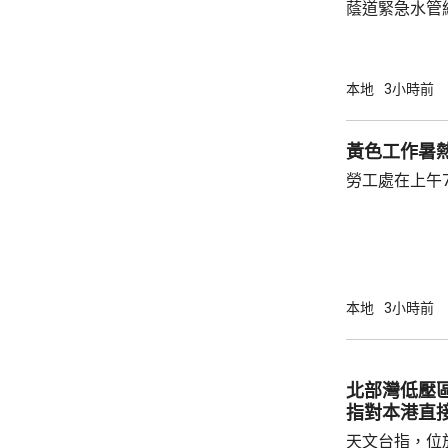
蔭道緊急水管
水供應於清晨約5時
國瑞路的緊急
應於凌晨4時
本地
3小時前
黃色工作暑
勞工處在上午
本地
3小時前
北部灣低壓
指對本港直
天文台指，位