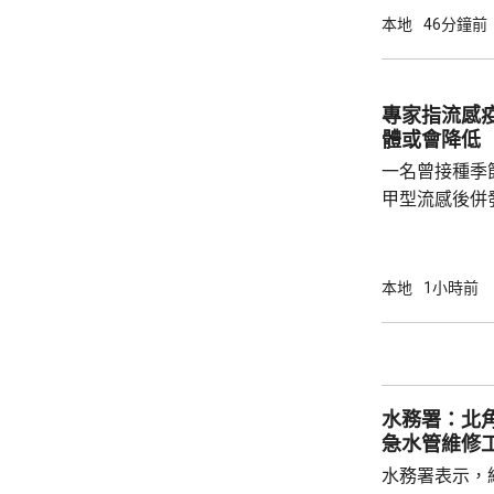
時，亦已帶同
本地
46分鐘前
合作備忘錄，達至
在本台節目指
先將企業「引
專家指流感
總部或公司，
體或會降低
整體經濟有幫助
一名曾接種季
甲型流感後併
港今年首宗兒
傳染病學會會
系名譽臨床副
本地
1小時前
容情況不幸，
心。他指疫苗
的抗體會降低
問題，令免疫力減弱。 衞生
水務署：北
月底，錄得12
急水管維修
水務署表示，