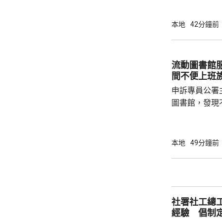
應。水務署關
程團隊正全力
本地
42分鐘前
成，恢復食水供應。 署方派出
水箱提供臨時
供樽裝水，並
流動圖書館服務有待
及相關管理處
間不便上班
切協助
申訴專員公署
圖書館，發現
站的到訪人次
選址有改善空間。 身兼香港出版總
法會議員李家
本地
49分鐘前
流動圖書館開
6時，周日及
方便。他又認
圖書館的需求
社署社工總
資料，檢視流動
經驗 倡制