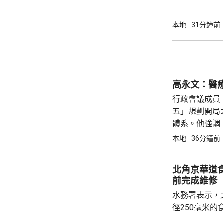
管；直至病人
乳房檢查時才
本地
31分鐘前
留在病人體內12年。 控方引
醫生有責任確
時察覺引流管
於合理預期的專業標準。
高永文：醫
事實不作爭議，
行政會議成員
五」規劃開局
體系。他強調
醫療轉為注重
本地
36分鐘前
同治理網絡」
編輯、微創...
北角京華道
前完成維修
水務署表示，
徑250毫米
響福蔭道、京