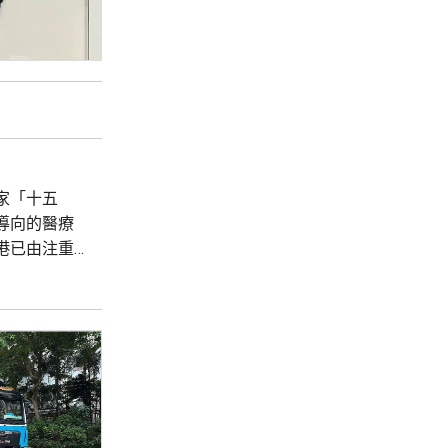
家「十五
導向的醫療
港已由注重
基層醫療共
診斷、基因