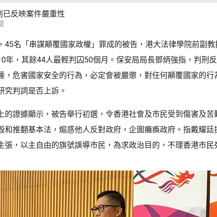
刑已反映案件嚴重性
聞
，45名「串謀顛覆國家政權」罪成的被告，港大法律學院前副教
10年，其餘44人最輕判囚50個月。保安局局長鄧炳強指，判刑
達，危害國家安全的行為，必定會被嚴懲，對任何顛覆國家的行
研究判詞是否上訴。
上的證據顯示，被告舉行初選，令香港社會及市民受到傷害及苦
毀和推翻基本法，煽惑他人反對政府，企圖癱瘓政府。指戴耀廷
主張，以主自由的旗號誤導市民，為求政治目的，不理香港市民