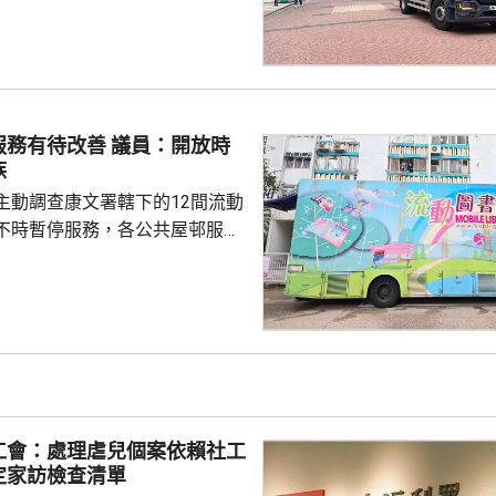
上水掣後，現場已停止湧水，工
維修，爭取今晚深夜12時前完
2架水車及4個
食水，並派出「供水特攻隊」提
與東區民政事務處、當區區議員
改善 議員：開放時
保持聯繫，為受影響居民提供適
族
。 受事故影響，福蔭道部分...
主動調查康文署轄下的12間流動
不時暫停服務，各公共屋邨服務
參差，由數十至數千不等，反映
會會長的立
駒，在一個電台節目表示，現時
放時間，一般由上午10時至傍晚
公眾假期休息，對上班一族並不
為，隨著人口遷移，各區對流動
或有改變，建議康文署公開更多
工會：處理虐兒個案依賴社工
圖書館的選址，未來...
定家訪檢查清單