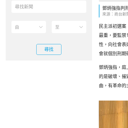
鄧炳強指判
來源：商台新
民主派初選案
最重，要監禁
性，向社會表
尋找
會就個別刑期
鄧炳強指，庭
的是破壞、摧
曲，有革命的