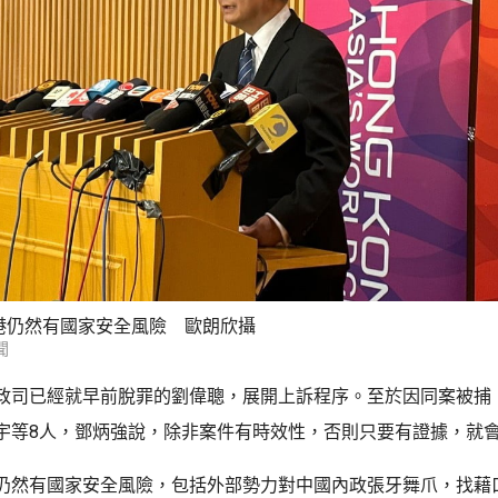
港仍然有國家安全風險 歐朗欣攝
聞
政司已經就早前脫罪的劉偉聰，展開上訴程序。至於因同案被捕
宇等8人，鄧炳強說，除非案件有時效性，否則只要有證據，就
仍然有國家安全風險，包括外部勢力對中國內政張牙舞爪，找藉