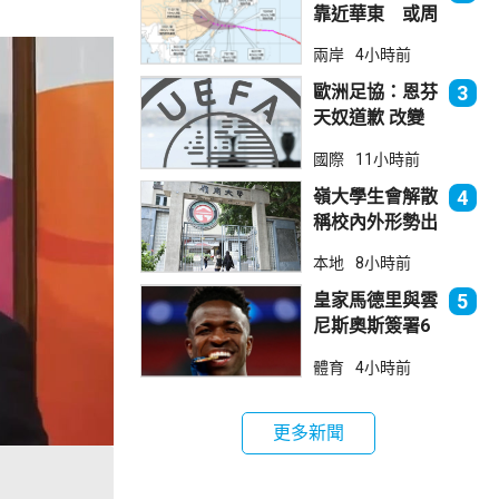
靠近華東 或周
日登陸浙閩沿岸
兩岸
4小時前
歐洲足協：恩芬
3
天奴道歉 改變
不了抵制世界盃
國際
11小時前
立場
嶺大學生會解散
4
稱校內外形勢出
現變化
本地
8小時前
皇家馬德里與雲
5
尼斯奧斯簽署6
年新約
體育
4小時前
更多新聞