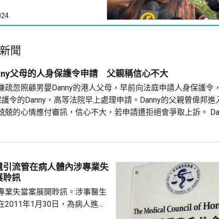
024
新聞
nny父母的人身保護令申請 父親稱信心不大
嫌疏忽照顧男嬰Danny的港人父母，早前向法庭申請人身保護令
護令的Danny，高等法院早上處理申請。Danny的父親曾偉邦
兢兢的心情應付審訊，信心不大，若申請遭拒絕會爭取上訴。 Dan
星期只可到收容所探視兒子一次、每次1小時，時間不足以餵哺
下。
遺引流管在病人體內涉專業失
展聆訊
專業失當案展開聆訊。涉事醫生
2011年1月30日，為病人進行
瘤切除手術後，無完整取出引流