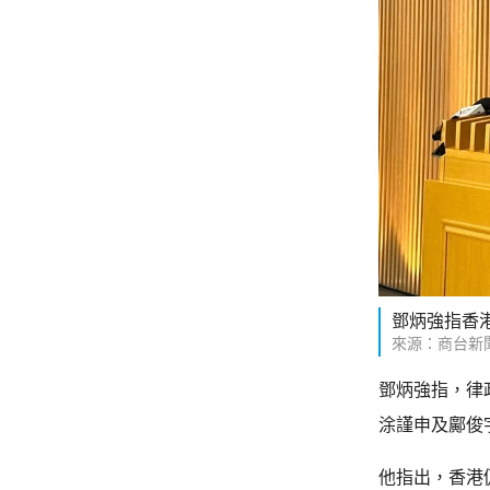
鄧炳強指香
來源：商台新
鄧炳強指，律
涂謹申及鄺俊
他指出，香港