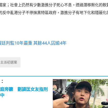
國家；社會上仍然有少數激進分子死心不息，透過潛移默化的軟
的反中亂港分子不停抹黑特區政府，激進分子有地下化和隱蔽化
廷判監10年最重 其餘44人囚逾4年
民主派初選案
：
庭旁聽 劉頴匡女友指刑
中