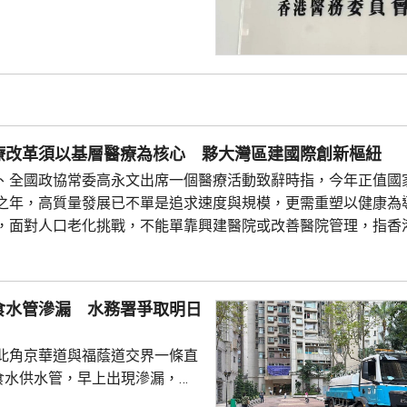
2023年向另一位醫生求診，進行
發現，有三條引流管殘留物，遺
述專家報告指，
保引流管已被完全拔除，亦應及
長度有異，指石岳容的行為，低
 辯方對控罪書所列的
療改革須以基層醫療為核心 夥大灣區建國際創新樞紐
亦不對控...
、全國政協常委高永文出席一個醫療活動致辭時指，今年正值國
之年，高質量發展已不單是追求速度與規模，更需重塑以健康為
，面對人口老化挑戰，不能單靠興建醫院或改善醫院管理，指香
預防，將基層醫療作為醫療改革的核心，透過地區康健中心和「
，建立無縫的社區健康體系。 他指，迅速發展的科技如人工智能
食水管滲漏 水務署爭取明日
北角京華道與福蔭道交界一條直
的食水供水管，早上出現滲漏，影
華道及宏安道一帶用戶的食水供