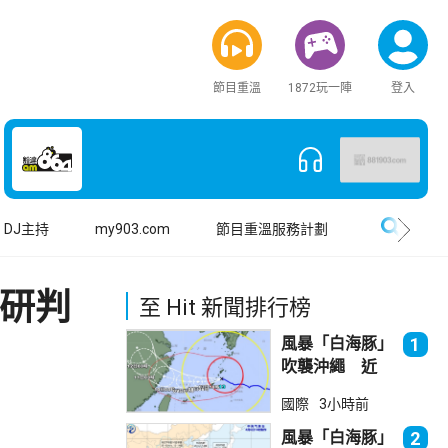
節目重溫
1872玩一陣
登入
搜尋
DJ主持
my903.com
節目重溫服務計劃
 研判
至 Hit 新聞排行榜
風暴「白海豚」
1
吹襲沖繩 近
500航班取消
國際
3小時前
風暴「白海豚」
2