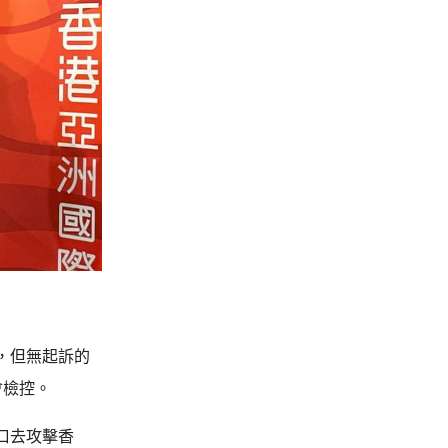
，但無起訴的
會檢控。
口去攻擊香