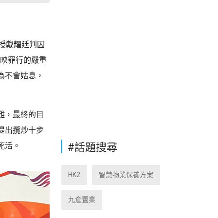
授戴耀廷判囚
反映罪行的嚴重
為不會姑息，
難，最終的目
提出攬炒十步
#話題搜尋
死活。
HK2
智慧物業保養方案
九倉置業