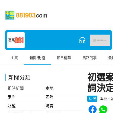
主頁
新聞/財經
節目精華
馬路的事
最
初選
新聞分類
詞決
即時新聞
本地
兩岸
國際
精選
本地
發
Share to Face
Share t
財經
體育