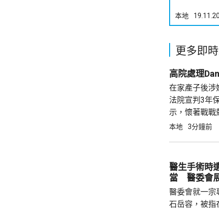
本地
19.11.2
更多即時
高院處理Da
在家產子後涉
法院宣判3年保
示，懷著戰戰
早前表示，每
本地
3分鐘前
的健康每況愈
醫生手術時
當 醫委會
醫委會就一宗
石岳容，被指在
右乳房纖維腺