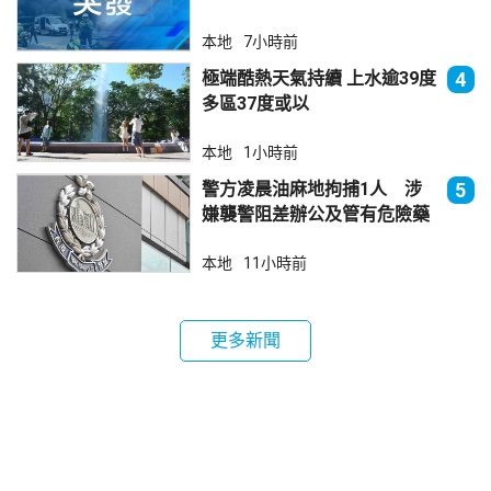
本地
7小時前
極端酷熱天氣持續 上水逾39度
4
多區37度或以
本地
1小時前
警方凌晨油麻地拘捕1人 涉
5
嫌襲警阻差辦公及管有危險藥
物
本地
11小時前
更多新聞