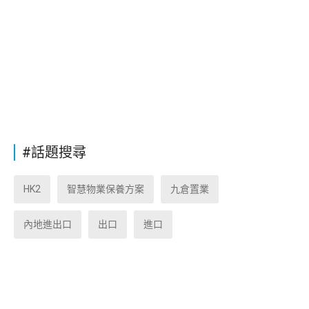
#話題搜尋
HK2
智慧物業保養方案
九倉置業
內地進出口
出口
進口