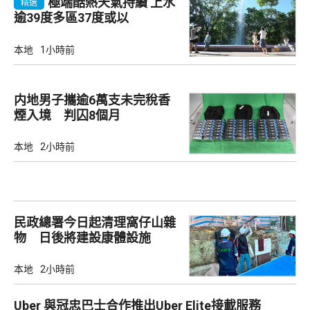
極端酷熱天氣持續 上水
精選
逾39度多區37度或以
本地
1小時前
内地男子攜逾6萬支未完稅香
煙入境 判囚8個月
本地
2小時前
民政總署今日起清理窩仔山雜
物 日後將建設康體設施
本地
2小時前
Uber 與冠忠巴士合作推出Uber Elite接載服務