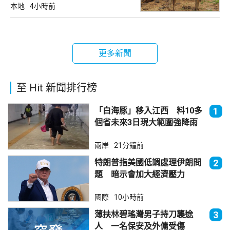
本地
4小時前
更多新聞
至 Hit 新聞排行榜
「白海豚」移入江西 料10多
1
個省未來3日現大範圍強降雨
兩岸
21分鐘前
特朗普指美國低調處理伊朗問
2
題 暗示會加大經濟壓力
國際
10小時前
薄扶林碧瑤灣男子持刀襲途
3
人 一名保安及外傭受傷