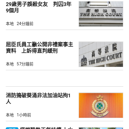
29歲男子誤殺女友 判囚3年
9個月
本地
24分鐘前
屈臣氏員工籲公開非禮案事主
資料 上訴得直判緩刑
本地
57分鐘前
消防搗破葵涌非法加油站拘1
人
本地
1小時前