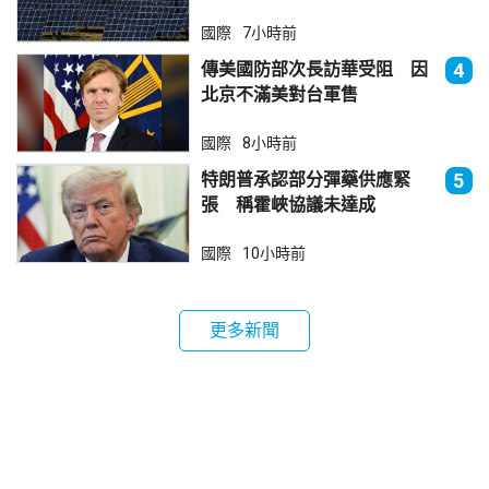
法再傾銷
國際
7小時前
傳美國防部次長訪華受阻 因
4
北京不滿美對台軍售
國際
8小時前
特朗普承認部分彈藥供應緊
5
張 稱霍峽協議未達成
國際
10小時前
更多新聞