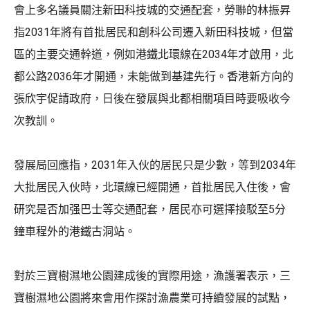
會上多名議員關注新田科技城的交通配套，勞聯的林振昇
指2031年將有首批居民和創科公司遷入新田科技城，但當
區的主要交通幹道，例如港鐵北環線在2034年才啟用，北
都公路2036年才開通，未能做到基建先行。香港新方向的
張欣宇促請政府，日後在發展與北都相關項目時要吸收今
次教訓。
發展局回應指，2031年入伙的居民只是少數，等到2034年
大批居民入伙時，北環線已經開通，首批居民入住後，會
研究是否加强巴士等交通配套，居民亦可選擇接駁至5分
鐘車程外的港鐵古洞站。
對於三寶樹濕地公園建成後的實際用途，漁護署表示，三
寶樹濕地公園將來會用作探討漁農業可持續發展的試點，