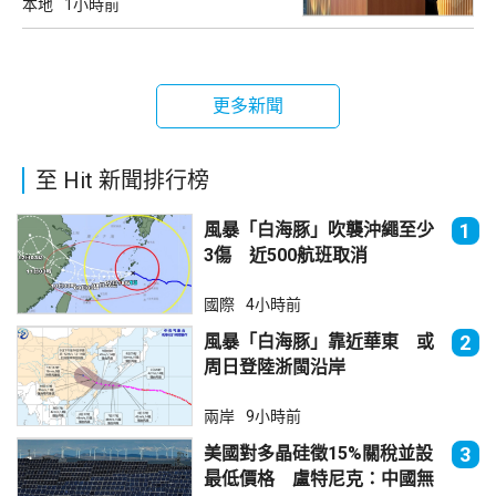
本地
1小時前
更多新聞
至 Hit 新聞排行榜
風暴「白海豚」吹襲沖繩至少
1
3傷 近500航班取消
國際
4小時前
風暴「白海豚」靠近華東 或
2
周日登陸浙閩沿岸
兩岸
9小時前
美國對多晶硅徵15%關稅並設
3
最低價格 盧特尼克：中國無