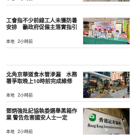
工會指不少前線工人未獲防暑
安排 籲政府促僱主落實指引
本地
2小時前
北角京華道食水管滲漏 水務
署爭取晚上10時前完成維修
本地
2小時前
鄧炳強批記協執委選舉黑箱作
業 警告危害國安人士一定
「釘死你」
本地
2小時前