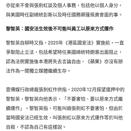
亦從來不會與張劍虹談及個人事務，包括他以個人身分，
與美國時任副總統彭斯以及時任國務卿蓬佩奧會面的事。
黎智英：國安法生效後不可能叫員工以原來方式運作
黎智英自辯時又指，2020年《港區國安法》實施前，一直
爭取阻止立法，包括希望時任美國總統特朗普出面阻止，
認為法例實施後本港將失去言論自由，《蘋果》亦沒有辦
法作為一間獨立媒體繼續生存。
壹傳媒行政總裁張劍虹作供指，2020年12月探望還押中的
黎智英，黎智英向他表示，「不要害怕、要以原來方式繼
續運作」。黎智英指，可能叫過張劍虹不要害怕，但由於
當時國安法已經生效，叫張劍虹以原來方式運作等於叫他
自殺，不認為自己有這樣說。