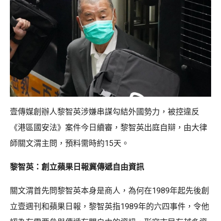
壹傳媒創辦人黎智英涉嫌串謀勾結外國勢力，被控違反
《港區國安法》案件今日續審，黎智英出庭自辯，由大律
師關文渭主問，預料需時約15天。
黎智英：創立蘋果日報冀傳遞自由資訊
關文渭首先問黎智英本身是商人，為何在1989年起先後創
立壹週刊和蘋果日報，黎智英指1989年的六四事件，令他