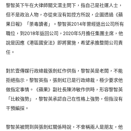
黎智英下午在大律師關文渭主問下，指自己是社運人士，
但不是政治人物，亦從來沒有如控方所說，企圖透過《蘋
果日報》「荼毒讀者」。黎智英2014年曾經退出公司所有
職位，到2018年返回公司，2020年5月擔任集團主席，他
說是因應《港區國安法》即將實施，希望承擔整間公司責
任。
對於壹傳媒行政總裁張劍虹作供指，黎智英是老闆，不能
拒絕指示，黎智英指，張劍虹已是行政總裁，極少要求他
做指定事情。《蘋果》副社長陳沛敏作供時，形容黎智英
「比較強勢」，黎智英承認自己在性格上強勢，但指沒有
干預編採。
黎智英被問到與張劍虹關係時說，不會稱兩人是朋友，他