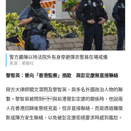
警方嚴陣以待法院外有身穿避彈衣警員在場戒備
來源：美聯社
黎智英：曾向「香港監察」捐款 與彭定康無直接聯絡
辯方大律師關文渭問及黎智英，與多名外國政治人物的聯
繫。黎智英被問到與前港督彭定康的關係時，他說兩
人在香港回歸後曾經見面，但非直接聯絡，而是透過羅傑
斯或陳方安生聯絡，以免被彭定康拒絕要求時感到尷尬。