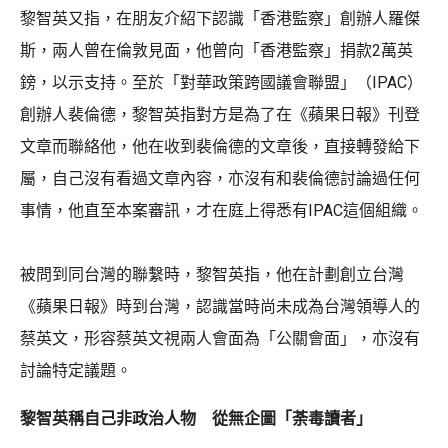
黎智英又指，在朋友介紹下認識「香港監察」創辦人羅傑
斯，兩人曾在倫敦見面，他曾向「香港監察」捐款2萬英
鎊，以示支持。至於「對華政策跨國議會聯盟」（IPAC）
創辦人裴倫德，黎智英指對方是為了在《蘋果日報》刊登
文章而聯絡他，他在收到裴倫德的文章後，直接轉發給下
屬，自己沒有看過文章內容，亦沒有和裴倫德討論過任何
事情，他直至本案審訊，才在庭上得悉有IPAC這個組織。
被問到同台灣的聯繫時，黎智英指，他在計劃創立台灣
《蘋果日報》時到台灣，認識當時尚未成為台灣領導人的
蔡英文，形容蔡英文視兩人會面為「公關會面」，亦沒有
討論特定議題。
黎智英稱自己非政治人物 從無企圖「荼毒讀者」