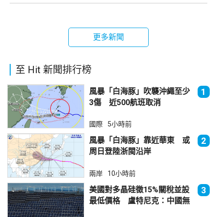
更多新聞
至 Hit 新聞排行榜
風暴「白海豚」吹襲沖繩至少
1
3傷 近500航班取消
國際
5小時前
風暴「白海豚」靠近華東 或
2
周日登陸浙閩沿岸
兩岸
10小時前
美國對多晶硅徵15%關稅並設
3
最低價格 盧特尼克：中國無
法再傾銷