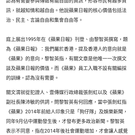
認為有需要參與傳遞有關自由的資訊，形容市民有越多資
訊，就越知情和越自由。他說蘋果日報的核心價值包括法
治、民主、言論自由和集會自由等。
庭上展出1995年在《蘋果日報》刊登、由黎智英撰寫，題
為《蘋果日報》：我們屬於香港，提及香港人的意向就是
《蘋果》的意向，黎智英指，有關文章是他唯一一次撰文
談及蘋果日報的價值，而《蘋果》員工入職不設有關編採
的訓練，認為沒有需要。
關文渭就從犯證人、壹傳媒行政總裁張劍虹以及《蘋果》
副社長陳沛敏的供詞，問黎智英有何回應，當中張劍虹指
《蘋果》2014年前給人印象只是「狗仔隊」及娛樂新聞，
同年9月佔中運動發生後，才發布更多政治新聞。黎智英
表示不同意，指在2014年後社會運動增加，才會讓人感覺