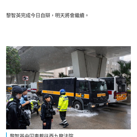
黎智英完成今日自辯，明天將會繼續。
黎智英由囚車載往西九龍法院