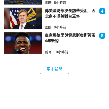
國際
8小時前
傳美國防部次長訪華受阻 因
4
北京不滿美對台軍售
國際
9小時前
皇家馬德里與雲尼斯奧斯簽署
5
6年新約
體育
10小時前
更多新聞