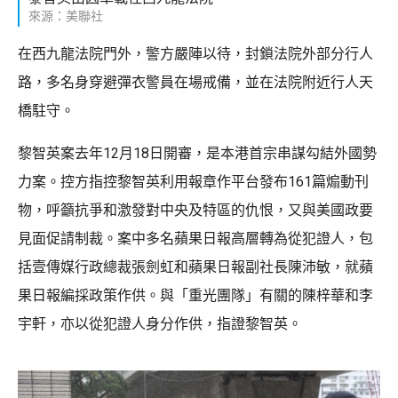
來源：美聯社
在西九龍法院門外，警方嚴陣以待，封鎖法院外部分行人
路，多名身穿避彈衣警員在場戒備，並在法院附近行人天
橋駐守。
黎智英案去年12月18日開審，是本港首宗串謀勾結外國勢
力案。控方指控黎智英利用報章作平台發布161篇煽動刊
物，呼籲抗爭和激發對中央及特區的仇恨，又與美國政要
見面促請制裁。案中多名蘋果日報高層轉為從犯證人，包
括壹傳媒行政總裁張劍虹和蘋果日報副社長陳沛敏，就蘋
果日報編採政策作供。與「重光團隊」有關的陳梓華和李
宇軒，亦以從犯證人身分作供，指證黎智英。