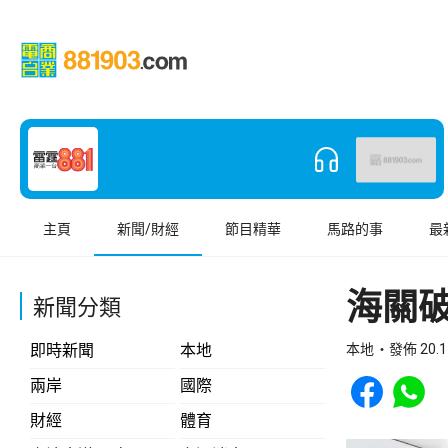
主頁
新聞/財經
節目精華
馬路的事
最
海關破
新聞分類
即時新聞
本地
本地
發佈 20.1
Share to Face
Share t
兩岸
國際
財經
體育