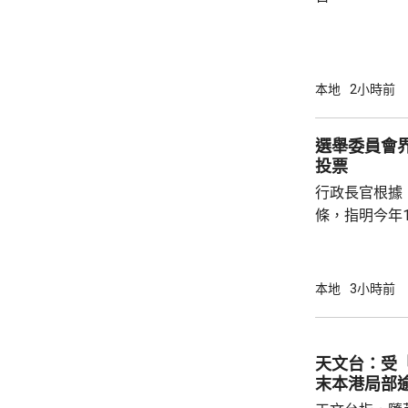
本地
2小時前
選舉委員會界
投票
行政長官根據
條，指明今年1
選舉委員會界
選出新一屆選
今日刊憲。 選舉的提名期將於10月7日開始，
本地
3小時前
至10月20
公告，指明呈
公布相關細節
天文台：受
緊密合作，積
末本港局部逾
得以在公開、誠