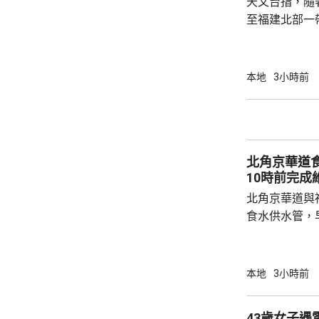
天文台指，隨
至福建北部一
星期一，持續
分地區氣溫達
天氣持續。天
本地
3小時前
況，多補充水
烈運動。
北角京華道
10時前完成
北角京華道與
食水供水管，
華道及宏安道
示，工程團隊
外，福蔭道、
本地
3小時前
供應已於上午
隊正全力維修
43歲女子遇