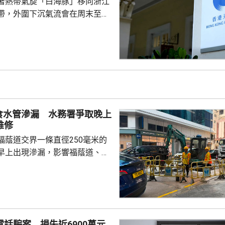
著熱帶氣旋「白海豚」移向浙江
帶，外圍下沉氣流會在周末至下
為本港帶來極端酷熱的天氣，部
37度或以上，預料下周中期高溫
文台呼籲市民留意身體健康狀
分及做足防暑措施，避免戶外劇
食水管滲漏 水務署爭取晚上
維修
福蔭道交界一條直徑250毫米的
早上出現滲漏，影響福蔭道、京
一帶用戶的食水供應。水務署表
已經完成供水調度，除了海峰園
京華道及宏安道一帶用戶的食水
11時起恢復正常。水務署工程團
，視乎水管損壞情況，爭取晚上
電話騙案 損失近6900萬元