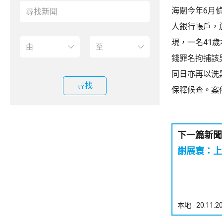
海關今年6月
人銀行帳戶，
現，一名41
錢罪名拘捕該
同日亦再以洗
尋找
保釋候查。案
下一篇新聞
謝展寰：上
本地
20.11.2