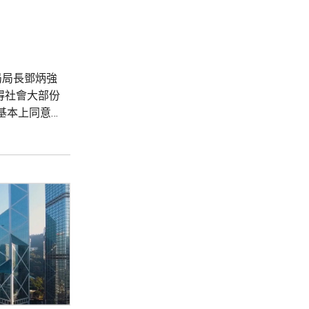
局局長鄧炳強
得社會大部份
基本上同意
見認為政府
法，認...