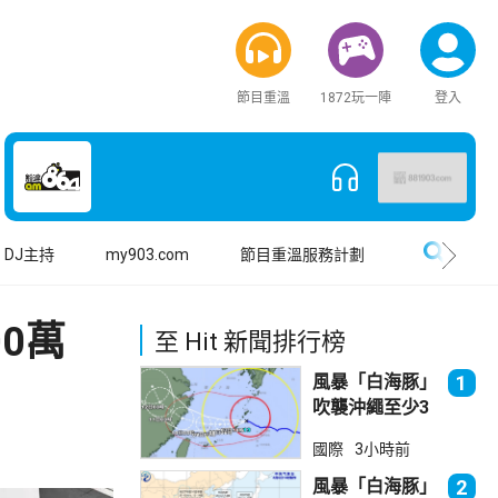
節目重溫
1872玩一陣
登入
搜尋
DJ主持
my903.com
節目重溫服務計劃
0萬
至 Hit 新聞排行榜
風暴「白海豚」
1
吹襲沖繩至少3
傷 近500航班
國際
3小時前
取消
風暴「白海豚」
2