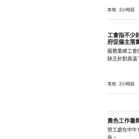
南衛視今年合
劃」，給予本
本地
2小時前
局長麥美娟指
出，實習生參
等，深入認識
工會指不少
趨勢，對將來投
府促僱主落
局常任秘書長李
服務業總工會
缺乏針對高溫
等指引，對僱
問逾500名
天氣下，要連
本地
2小時前
僱主沒有安排
備。工會指，
症狀，甚至暈
勞工處的《預
黃色工作暑
勞工處在中午
告。