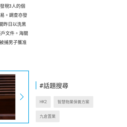
發現3人的個
交易。調查亦發
關昨日以洗黑
帳戶文件。海關
的被捕男子獲准
#話題搜尋
HK2
智慧物業保養方案
九倉置業