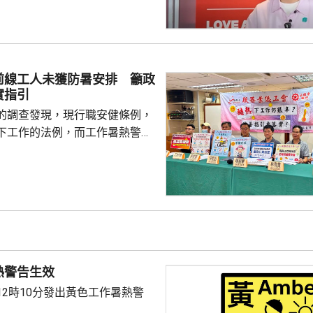
辦「湖南傳媒產業青年實習計
港傳理系大專生參與節目製作。
，計劃是在去年《施政報告》提
與了節目策劃、編劇、後期製作
內地媒體環境、行業運作及發展
前線工人未獲防暑安排 籲政
身傳媒工作非常有幫助。 民青
實指引
百全及副局長梁宏正，亦分...
的調查發現，現行職安健條例，
下工作的法例，而工作暑熱警告
主的約束力亦不足。工會早前訪
工人，當中近四成工人指，在酷熱
續或間接在戶外工作逾4小時，
額外休息時間，亦無提供防暑裝
不少戶外工人反映，曾出現中暑
倒送院，但僱主及工人均不熟悉
防工作時中暑指引》，未有額外
熱警告生效
的暑熱安排。 工會建議，把中暑列為可...
12時10分發出黃色工作暑熱警