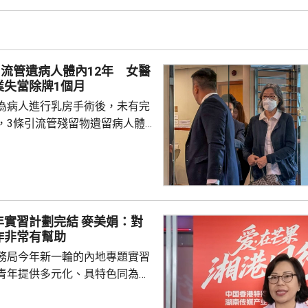
，貿易、人工智能需求周期及本
為增長提供支持，預期相關利好
揮作用，推動香港經濟在未來一
段時間保持增長。 即使管...
流管遺病人體內12年 女醫
業失當除牌1個月
為病人進行乳房手術後，未有完
，3條引流管殘留物遺留病人體
委會早上就案件進行聆訊，裁定石
除牌1個月，不設緩刑。 石岳
1年已停止執業並退休。 曾指
年1月為一名
房切除纖維腺瘤手術，插入引流
計劃完結 麥美娟：對
覆診並拔除導管時，覺得情況有
作非常有幫助
稱引流管的切口平整，並無斷裂
務局今年新一輪的內地專題實習
...
青年提供多元化、具特色同為青
單位實習機會。民青局早前與湖