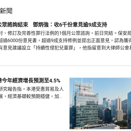
新聞
公眾諮詢結束 鄧炳強：收6千份意見逾9成支持
討、修訂及完善性罪行法例的1個月公眾諮詢，前日完結。保安
超過6000份意見書，超過9成支持修例並提出正面意見，認為獲
有意見建議設立「持續性侵犯兒童罪」，他指留意到大律師公會
，政府會積極考慮相關建議，與相關持份者保持緊密溝通。 有意
信同意」作脫罪理由，鄧炳強指留意到社會各界對有關意見持不同看
今年經濟增長預測至4.5%
研究報告指，本港受惠貿易及人
展，經濟基礎較預期穩健，加上
韌性，決定將今年本地生產總值
的3.8%上調至4.5%，同時維持
球投資研究大中
師辛怡然表示，本港上半年經濟