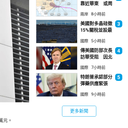
靠近華東 或周
日登陸浙閩沿岸
兩岸
8小時前
美國對多晶硅徵
3
15%關稅並設最
低價格 盧特尼
國際
5小時前
克：中國無法再
傾銷
傳美國防部次長
4
訪華受阻 因北
京不滿美對台軍
國際
7小時前
售
特朗普承認部分
5
彈藥供應緊張
稱霍峽協議未達
國際
9小時前
成
更多新聞
萬元。