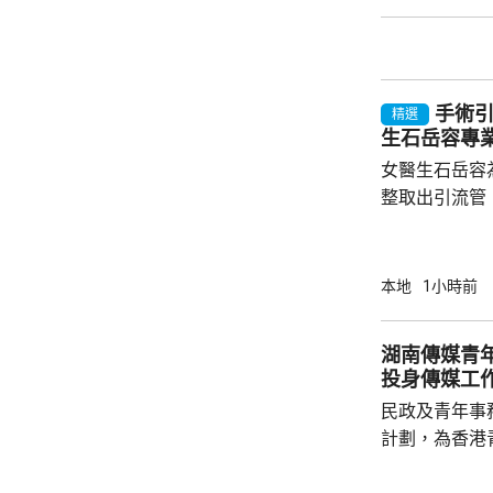
表現較為強勁
地經濟動力均
因素將持續發
手術引
精選
生石岳容專
女醫生石岳容
整取出引流管
內12年。醫
岳容專業失當，
容聲稱已在202
本地
1小時前
引流管無斷裂痕跡 石岳容在2011
病人進行右乳
湖南傳媒青年實習
管。病人其後
投身傳媒工
異，但被告聲
民政及青年事
痕跡。到2023年
計劃，為香港
年提供到內地