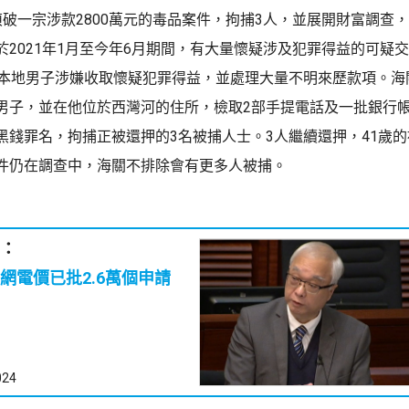
偵破一宗涉款2800萬元的毒品案件，拘捕3人，並展開財富調查，
於2021年1月至今年6月期間，有大量懷疑涉及犯罪得益的可疑
歲本地男子涉嫌收取懷疑犯罪得益，並處理大量不明來歷款項。海
男子，並在他位於西灣河的住所，檢取2部手提電話及一批銀行
黑錢罪名，拘捕正被還押的3名被捕人士。3人繼續還押，41歲
件仍在調查中，海關不排除會有更多人被捕。
：
網電價已批2.6萬個申請
024