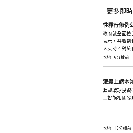
更多即時
性罪行修例
政府就全面檢
表示，共收到
人支持。對於
訂立有關罪行
本地
6分鐘前
應該檢視「誤
滙豐上調本港
滙豐環球投資
工智能相關發
本地需求保持
增長預測由原先
明年增長預測在3%。 滙豐環
華區高級經濟
本地
13分鐘前