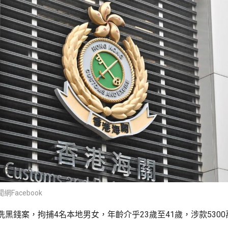
Facebook
黑錢案，拘捕4名本地男女，年齡介乎23歲至41歲，涉款5300