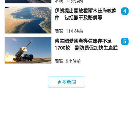
本地
13分鐘前
伊朗提出開放霍爾木茲海峽條
4
件 包括撤軍及賠償等
國際
11小時前
傳美國愛國者導彈庫存不足
5
1700枚 副防長促加快生產武
器
國際
9小時前
更多新聞