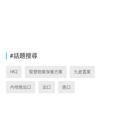
#話題搜尋
HK2
智慧物業保養方案
九倉置業
內地進出口
出口
進口