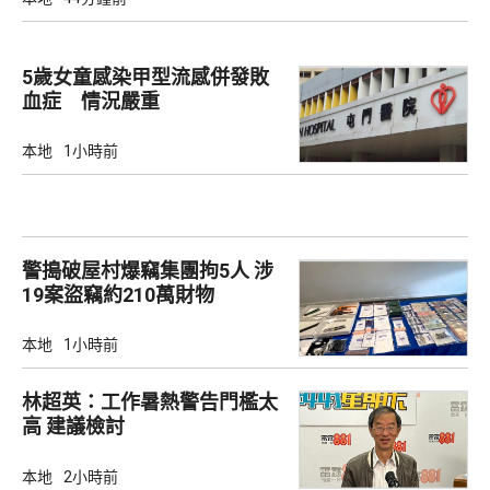
5歲女童感染甲型流感併發敗
血症 情況嚴重
本地
1小時前
警搗破屋村爆竊集團拘5人 涉
19案盜竊約210萬財物
本地
1小時前
林超英：工作暑熱警告門檻太
高 建議檢討
本地
2小時前