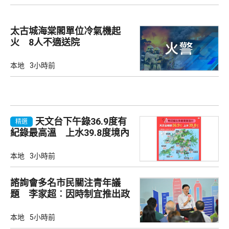
太古城海棠閣單位冷氣機起
火 8人不適送院
本地
3小時前
天文台下午錄36.9度有
精選
紀錄最高溫 上水39.8度境內
最高
本地
3小時前
諮詢會多名市民關注青年議
題 李家超︰因時制宜推出政
策
本地
5小時前