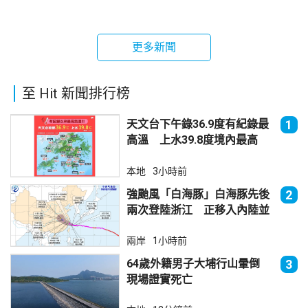
更多新聞
至 Hit 新聞排行榜
天文台下午錄36.9度有紀錄最
1
高溫 上水39.8度境內最高
本地
3小時前
強颱風「白海豚」白海豚先後
2
兩次登陸浙江 正移入內陸並
減弱
兩岸
1小時前
64歲外籍男子大埔行山暈倒
3
現場證實死亡