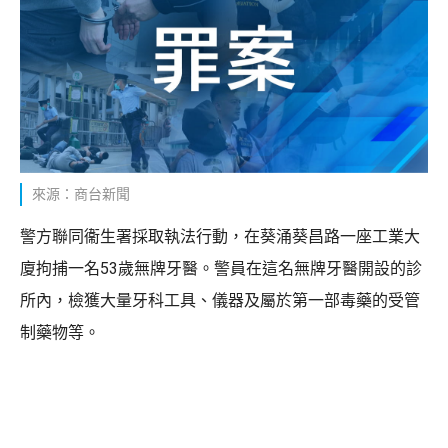
來源：商台新聞
警方聯同衞生署採取執法行動，在葵涌葵昌路一座工業大
廈拘捕一名53歲無牌牙醫。警員在這名無牌牙醫開設的診
所內，檢獲大量牙科工具、儀器及屬於第一部毒藥的受管
制藥物等。