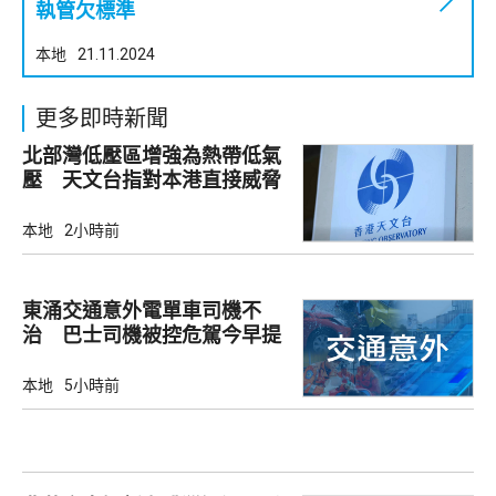
執管欠標準
本地
21.11.2024
更多即時新聞
北部灣低壓區增強為熱帶低氣
壓 天文台指對本港直接威脅
不大
本地
2小時前
東涌交通意外電單車司機不
治 巴士司機被控危駕今早提
堂
本地
5小時前