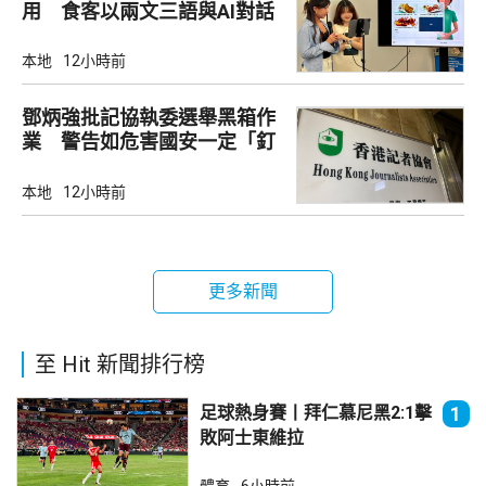
用 食客以兩文三語與AI對話
點餐
本地
12小時前
鄧炳強批記協執委選舉黑箱作
業 警告如危害國安一定「釘
死你」
本地
12小時前
更多新聞
至 Hit 新聞排行榜
足球熱身賽丨拜仁慕尼黑2:1擊
1
敗阿士東維拉