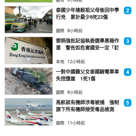
體育
6小時前
泰國少年槍殺祖父母後回中學
2
行兇 累計最少8死23傷
國際
8小時前
鄧炳強批記協執委選舉黑箱作
3
業 警告如危害國安一定「釘
死你」
本地
12小時前
一對中國籍父女泰國騎電單車
4
失控墮崖 1死1傷
國際
8小時前
馬航就有機師涉毒被捕 強制
5
旗下所有機師接受毒品檢測
國際
11小時前