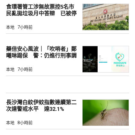
食環署管工涉無故票控5名市
民亂拋垃圾月中答辯 已被停
職
本地
7小時前
藥倍安心風波｜「吹哨者」鄭
曦琳踢保 警：仍進行刑事調
查
本地
7小時前
長沙灣白紋伊蚊指數連續第二
次達警戒水平 達32.1%
本地
8小時前