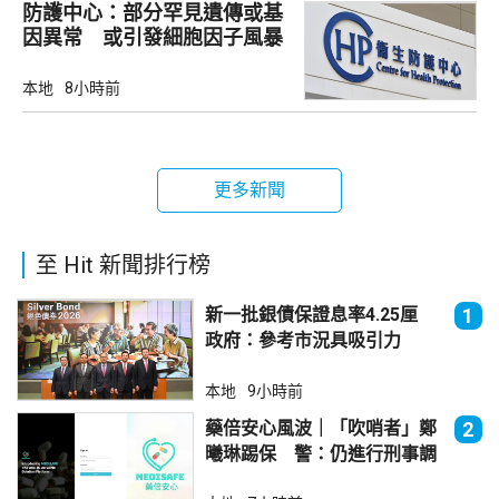
防護中心：部分罕見遺傳或基
因異常 或引發細胞因子風暴
本地
8小時前
更多新聞
至 Hit 新聞排行榜
新一批銀債保證息率4.25厘
1
政府：參考市況具吸引力
本地
9小時前
藥倍安心風波｜「吹哨者」鄭
2
曦琳踢保 警：仍進行刑事調
查