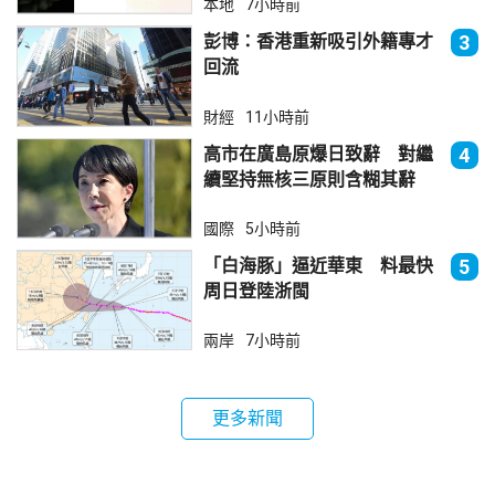
本地
7小時前
彭博：香港重新吸引外籍專才
3
回流
財經
11小時前
高市在廣島原爆日致辭 對繼
4
續堅持無核三原則含糊其辭
國際
5小時前
「白海豚」逼近華東 料最快
5
周日登陸浙閩
兩岸
7小時前
更多新聞