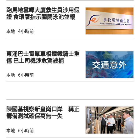
跑馬地雲暉大廈救生員涉用假
證 食環署指示關閉泳池並報
警
本地
4小時前
東涌巴士電單車相撞鐵騎士重
傷 巴士司機涉危駕被捕
本地
6小時前
陳國基視察新皇崗口岸 稱正
籌備測試確保萬無一失
本地
6小時前