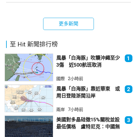
更多新聞
至 Hit 新聞排行榜
風暴「白海豚」吹襲沖繩至少
1
3傷 近500航班取消
國際
2小時前
風暴「白海豚」靠近華東 或
2
周日登陸浙閩沿岸
兩岸
7小時前
美國對多晶硅徵15%關稅並設
3
最低價格 盧特尼克：中國無
法再傾銷