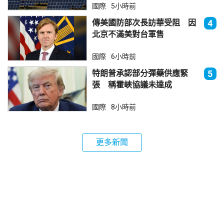
國際
5小時前
傳美國防部次長訪華受阻 因
4
北京不滿美對台軍售
國際
6小時前
特朗普承認部分彈藥供應緊
5
張 稱霍峽協議未達成
國際
8小時前
更多新聞