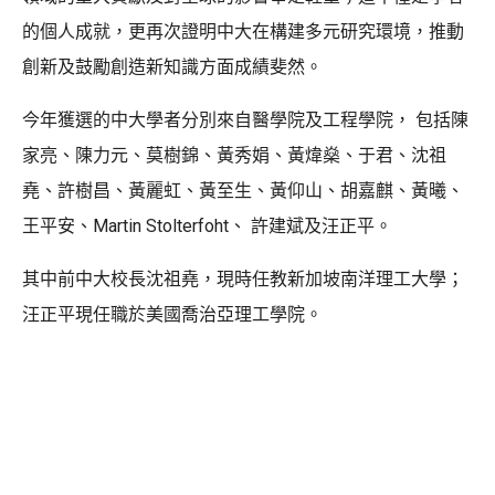
的個人成就，更再次證明中大在構建多元研究環境，推動
創新及鼓勵創造新知識方面成績斐然。
今年獲選的中大學者分別來自醫學院及工程學院， 包括陳
家亮、陳力元、莫樹錦、黃秀娟、黃煒燊、于君、沈祖
堯、許樹昌、黃麗虹、黃至生、黃仰山、胡嘉麒、黃曦、
王平安、Martin Stolterfoht、 許建斌及汪正平。
其中前中大校長沈祖堯，現時任教新加坡南洋理工大學；
汪正平現任職於美國喬治亞理工學院。