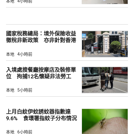
本地
4小時前
國家稅務總局：境外保險收益
徵稅非新政策 亦非針對香港
市場
本地
4小時前
入境處搜餐廳按摩店及裝修單
位 拘捕12名懷疑非法勞工
本地
5小時前
上月白紋伊蚊誘蚊器指數達
9.6% 食環署指蚊子分布情況
廣泛
本地
6小時前