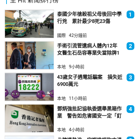
至 Hit 新聞排行榜
泰國少年槍殺祖父母後回中學
1
行兇 累計最少8死23傷
國際
42分鐘前
手術引流管遺病人體內12年
2
女醫生石岳容專業失當除牌1
個月
本地
9小時前
43歲女子遇電話騙案 損失近
3
6900萬元
本地
11小時前
鄧炳強批記協執委選舉黑箱作
4
業 警告如危害國安一定「釘
死你」
本地
4小時前