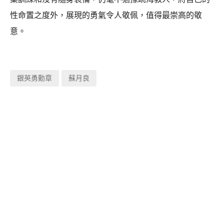
性命置之度外，展現的勇氣令人敬佩，值得最崇高的敬
意。
銀英勇勳章
蘇月良