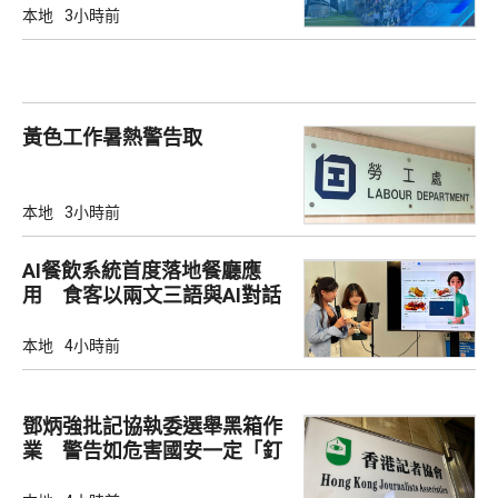
本地
3小時前
黃色工作暑熱警告取
本地
3小時前
AI餐飲系統首度落地餐廳應
用 食客以兩文三語與AI對話
點餐
本地
4小時前
鄧炳強批記協執委選舉黑箱作
業 警告如危害國安一定「釘
死你」