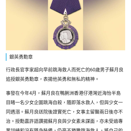
銀英勇勳章
行政長官李家超向早前跳海救人而死亡的60歲男子蘇月良
追授銀英勇勳章，表揚他英勇和無私的精神。
事發在今年4月，蘇月良在鴨脷洲香港仔港灣近海怡半島
目睹一名少女企圖跳海自殺，隨即落水救人，但與少女一
同遇溺。蘇月良送院後證實死亡，女事主留醫兩日後亦不
治。授勳嘉許語讚揚蘇月良與少女素未謀面，亦未受過專
業訓練和沒有隨身裝備，仍毫不猶豫跳海救人，將自己的