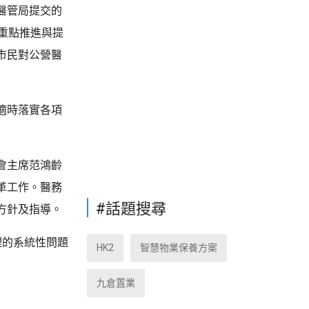
醫管局提交的
重點推進與提
市民對公營醫
適時落實各項
會主席范鴻齡
革工作。醫務
#話題搜尋
方針及指導。
理的系統性問題
HK2
智慧物業保養方案
九倉置業