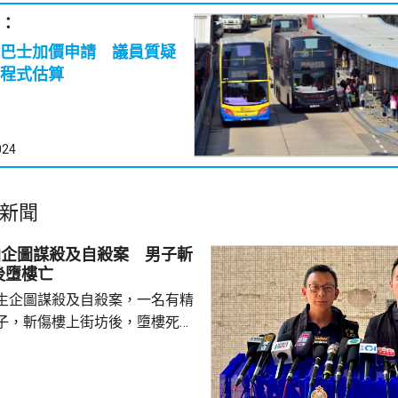
：
巴士加價申請 議員質疑
程式估算
024
新聞
仙企圖謀殺及自殺案 男子斬
後墮樓亡
生企圖謀殺及自殺案，一名有精
子，斬傷樓上街坊後，墮樓死
 案發在早上7時許，
6歲男子在昭善樓進入升降機後，
，在袋內取出類似菜刀，集中向