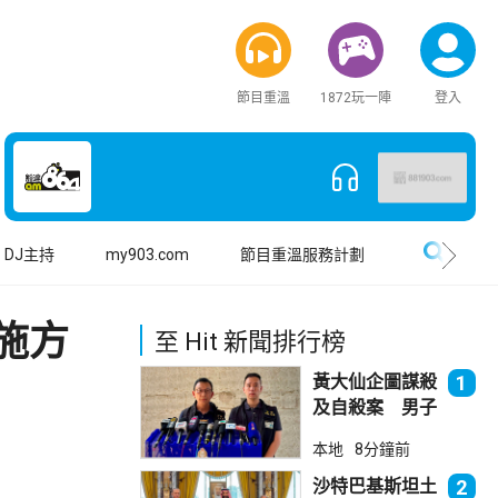
節目重溫
1872玩一陣
登入
搜尋
DJ主持
my903.com
節目重溫服務計劃
施方
至 Hit 新聞排行榜
黃大仙企圖謀殺
1
及自殺案 男子
斬傷樓上街坊後
本地
8分鐘前
墮樓亡
沙特巴基斯坦土
2