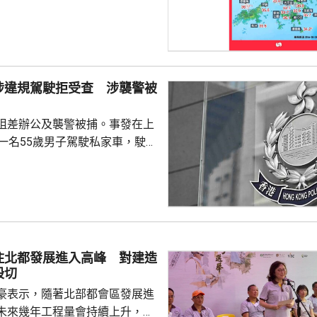
。 截至下午4時，天文台錄得最
度，是今年以來的最高紀錄。上水
度，黃大仙、打鼓 嶺、跑馬地及元
有市民在猛烈
球場踢足球，他們指，在場上跑
涉違規駕駛拒受查 涉襲警被
大汗淋漓、衣服濕透，甚至有輕
不過因為預約了球場所以繼續踢
阻差辦公及襲警被捕。事發在上
，在街上...
，一名55歲男子駕駛私家車，駛至
28號凌霄閣對開時，沒有遵從交
上前攔截調查，男司機拒絕合
擊警員，導致他的鼻受傷，其他
警員清醒送往瑪麗
捕人報稱不適，清醒送院檢查。
住北都發展進入高峰 對建造
殷切
豪表示，隨著北部都會區發展進
未來幾年工程量會持續上升，建