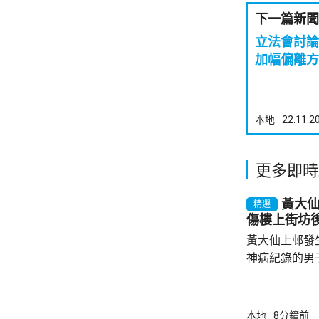
下一篇新聞
立法會討論
加幅偏離方
本地
22.11.2
更多即時
黃大
精選
傷樓上街坊
黃大仙上邨發
神病紀錄的男
亡；傷者目前情況危殆。
警方指一名2
行兇男子進入
本地
8分鐘前