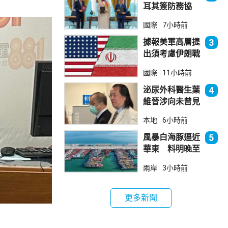
耳其簽防務協
議 伊朗籲穆斯
國際
7小時前
林團結
據報美軍高層提
3
出須考慮伊朗戰
事退出方案
國際
11小時前
泌尿外科醫生葉
4
維晉涉向未曾見
面病人開藥 醫
本地
6小時前
委會繼續聆訊
風暴白海豚逼近
5
華東 料明晚至
周一登陸浙閩一
兩岸
3小時前
帶
更多新聞