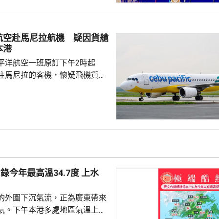
半身施襲，之後逃走。傷者認得
住戶；約7分鐘後，一名46歲男
對開地面，懷疑由高處墮下，當
航空赴馬尼拉航機 疑因貨艙
相信他就是行兇者。警方破門進
本港
樓的單位，發現窗戶打...
平洋航空一班原訂下午2時起
往馬尼拉的客機，懷疑飛機貨艙
要臨時折返本港，並要求局部戒
在場戒備，飛機最終在下午3時
機場運作不受影響。 機管局
5J143編號航班，在下午5時
今年最高溫34.7度 上水
的外圍下沉氣流，正為廣東帶來
氣。下午本港多處地區氣溫上升