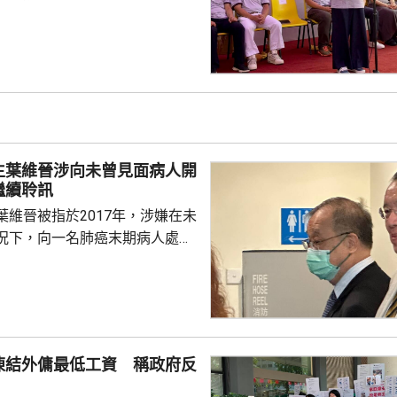
求殷切，為支持年輕人在建造業
府會繼續加大資源投放，聯同建
培訓，期望青年要傳承紮實的工
掌握前沿科技，鼓勵青年裝備自
景。 甯漢豪在一個建造
指，建造業界近年積極推動應用
造業正改革轉型，至逐步邁向人
生葉維晉涉向未曾見面病人開
賦能的新時代，提升建造...
繼續聆訊
葉維晉被指於2017年，涉嫌在未
況下，向一名肺癌末期病人處方
吉舒達」，病人其後離世，家屬
，葉維晉面臨6項指控，醫委會
供時指，通常病
診，未有試過家屬到診所，病人
況。他指，當時病人妹妹解釋，
凍結外傭最低工資 稱政府反
嚴重並臥床，不能作電話和視像
當時強調診所不是賣藥，堅持要