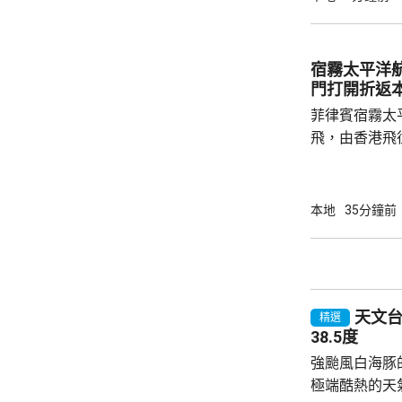
傷者頭部和上
行兇者是樓下
子倒臥昭善樓
宿霧太平洋
場證實死亡，
門打開折返
入行兇者在15
菲律賓宿霧太
飛，由香港飛
艙門打開，需
備。消防一度
40分安全著陸，
本地
35分鐘前
網頁顯示，涉事
重新啟航。
天文台錄
精選
38.5度
強颱風白海豚
極端酷熱的天