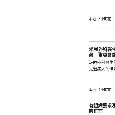
造業對人才需
長遠發展，政
造業議會做好
本地
3小時前
藝根基，也要
己，迎接建造業亮麗前
業活動致詞時
先進技術，建
泌尿外科醫
工智能和機器人
藥 醫委會
泌尿外科醫生
見過病人的情
當時的新藥「
向醫委會投訴
今日繼續傳召證人。 葉維晉作
本地
6小時前
人會到診所應
沒有出現的情
有組織要求
由於病人情況
應正面
問診。葉維晉