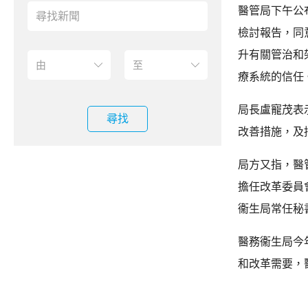
醫管局下午公
檢討報告，同
升有關管治和
療系統的信任
局長盧寵茂表
尋找
改善措施，及
局方又指，醫
擔任改革委員
衞生局常任秘
醫務衞生局今
和改革需要，