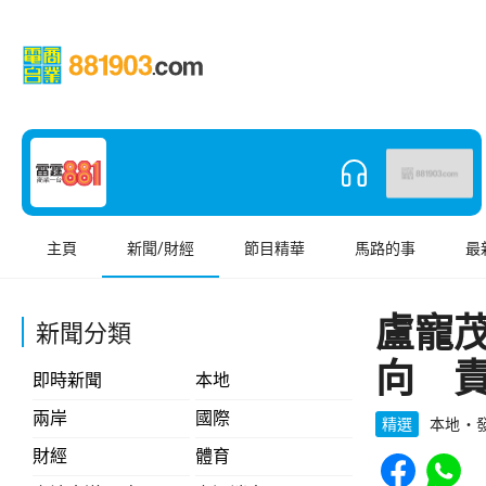
主頁
新聞/財經
節目精華
馬路的事
最
盧寵
新聞分類
向 
即時新聞
本地
兩岸
國際
精選
本地
發
Share to Face
Share t
財經
體育