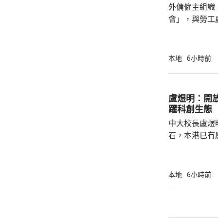
外傭僱主組織
會見病人，只是
會」，與勞工
議，要求政府
後表示，政府
並保持與持份者溝通。 國際
本地
6小時前
展聯會指，上
家庭，超過9
結最低工資及
盧煜明：開
時最低工資為
躍科創生態
電煤及膳食等費
中大校長盧煜
石，本港已有
盒」安排，向
務優惠，若能
使用，相信會
本地
6小時前
港創科生態。 盧煜明在一個電視節目表示，本
港有良好科研
產出獨角獸企