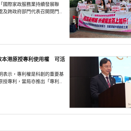
「國際家政服務業持續發展聯
在妹妹拒絕後，他只...
處及跨政府部門代表召開閉門會
凍結外傭最低工資。聯會代表會
對凍薪建議正面，會作出考慮，
家政服務業持續發
月以問卷訪問約6200個外傭僱主
7%強烈反對外傭加薪，認為應凍
膳食津貼。組織指，雖然外傭現
放本港原授專利使用權 可活
5100元，不過連同免費住宿、水
用，僱主每月實...
明表示，專利權是科創的重要基
原授專利，當局亦推出「專利
所有採用本港專利的企業提供稅
將本港原授專利開放大灣區城市
有更多人來港申請專利，活躍本
生態，但人口少，市場細，難以
業，必須依賴其他市場，例如大