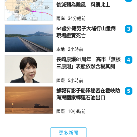
後減弱為颱風 料續北上
兩岸
34分鐘前
64歲外籍男子大埔行山暈倒
3
現場證實死亡
本地
2小時前
長崎原爆81周年 高市「無核
4
三原則」表態依然含糊其詞
國際
5小時前
據報有影子船隊秘密在霍峽助
5
海灣國家轉運石油出口
國際
10小時前
更多新聞