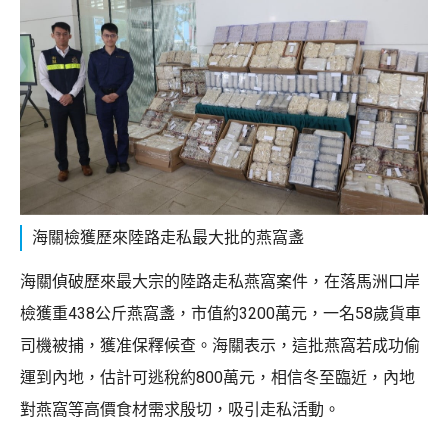
海關檢獲歷來陸路走私最大批的燕窩盞
海關偵破歷來最大宗的陸路走私燕窩案件，在落馬洲口岸
檢獲重438公斤燕窩盞，市值約3200萬元，一名58歲貨車
司機被捕，獲准保釋候查。海關表示，這批燕窩若成功偷
運到內地，估計可逃稅約800萬元，相信冬至臨近，內地
對燕窩等高價食材需求殷切，吸引走私活動。