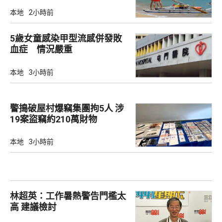
本地
2小時前
5歲女童感染甲型流感併發敗
血症 情況嚴重
本地
3小時前
警搗破屋村爆竊集團拘5人 涉
19案盜竊約210萬財物
本地
3小時前
林超英：工作暑熱警告門檻太
高 建議檢討