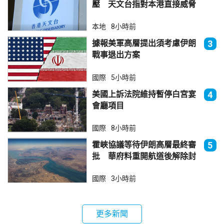
壓 天文台指對本港直接威脅
不大
本地
8小時前
據報美軍高層提出須考慮伊朗
3
戰事退出方案
國際
5小時前
美國上訴法院維持暫停白宮宴
4
會廳項目
國際
8小時前
霍峽協議等待伊朗高層最終審
5
批 華府料重開航道後解除封
鎖
國際
3小時前
更多新聞