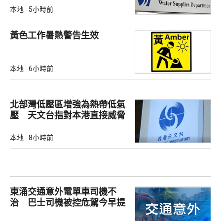
本地
5小時前
黃色工作暑熱警告生效
本地
6小時前
北部灣低壓區增強為熱帶低氣
壓 天文台指對本港直接威脅
不大
本地
8小時前
東涌交通意外電單車司機不
治 巴士司機被控危駕今早提
堂