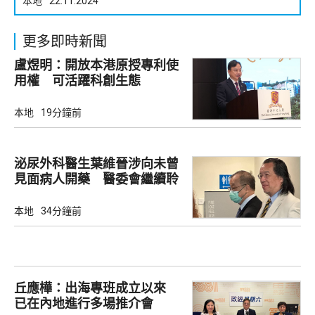
本地
22.11.2024
更多即時新聞
盧煜明：開放本港原授專利使
用權 可活躍科創生態
本地
19分鐘前
泌尿外科醫生葉維晉涉向未曾
見面病人開藥 醫委會繼續聆
訊
本地
34分鐘前
丘應樺：出海專班成立以來
已在內地進行多場推介會