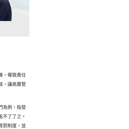
清，導致責任
核，讓高層管
門為例，指發
能不了了之。
賞罰制度，並