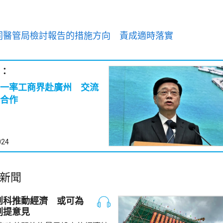
同醫管局檢討報告的措施方向 責成適時落實
：
一率工商界赴廣州 交流
合作
024
新聞
創科推動經濟 或可為
劃提意見