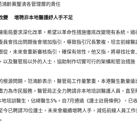
范鴻齡冀釐清各管理層的責任
改變 增聘非本地醫護紓人手不足
醫衛局要求深化改革，希望以革命性措施徹底改變現有系統。過
委員會找出問題後會增加指引，導致指引冗長繁複，坦言前線醫
跟從，未來會重新審核指引，確保有效性。他又指，將尋找社會
，以及醫管局以外的人士，協助制作切實可行的架構和管治措施
的根源問題，范鴻齡表示，醫管局工作量繁重，本港醫生數量遠
盡力為市民服務。醫管局正全力聘請非本地培訓醫護人員，直至
非本地培訓醫生，佔總醫生5%。自7月通過《護士註冊條例》，已收
至今已聘請70位護士，未來會繼續增聘人手，減低前線人員工作
。