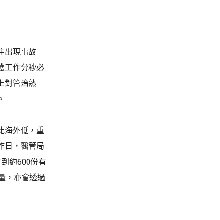
往出現事故
護工作分秒必
上對管治熟
。
比海外低，重
昨日，醫管局
到約600份有
量，亦會透過