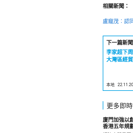
相關新聞：
盧寵茂︰認
下一篇新聞
李家超下周
大灣區經貿
本地
22.11.2
更多即時
廈門加強以
香港五年規