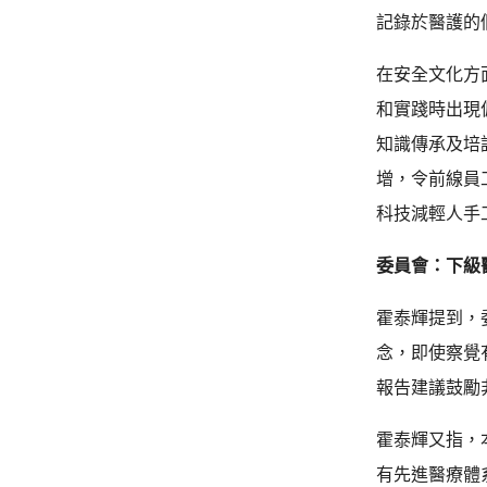
記錄於醫護的
在安全文化方
和實踐時出現
知識傳承及培
增，令前線員
科技減輕人手
委員會：下級
霍泰輝提到，
念，即使察覺
報告建議鼓勵
霍泰輝又指，
有先進醫療體