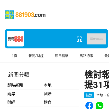
主頁
新聞/財經
節目精華
馬路的事
最
檢討
新聞分類
提3
即時新聞
本地
兩岸
國際
精選
本地
發
Share to Face
Share t
財經
體育