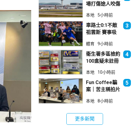
場打傷途人咬傷
警員 被新加坡
本地
5小時前
法院判囚
車路士0:1不敵
3
祖雲斯 賽事吸
引逾4.8萬球迷
體育
9小時前
入場
衞生署多區檢約
4
100盒疑未註冊
日本止痛藥 警
本地
10小時前
拘38歲男子
Fun Coffee騙
5
案｜苦主稱拍片
後遭遊說投資
本地
8小時前
立法會議員倡加
強保障
更多新聞