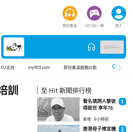
節目重溫
1872玩一陣
登入
搜尋
DJ主持
my903.com
節目重溫服務計劃
缺培訓
至 Hit 新聞排行榜
著名填詞人黎彼
1
得逝世 享年76
歲
本地
6小時前
香港母子樟宜機
2