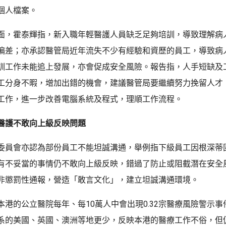
個人檔案。
面，霍泰輝指，新入職年輕醫護人員缺乏足夠培訓，導致理解病
偏差；亦承認醫管局近年流失不少有經驗和資歷的員工，導致病
訓工作未能追上發展，亦會促成安全風險。報告指，人手短缺及
工分身不暇，增加出錯的機會，建議醫管局要繼續努力挽留人才
工作，進一步改善電腦系統及程式，理順工作流程。
醫護不敢向上級反映問題
委員會亦認為部份員工不能坦誠溝通，舉例指下級員工因根深蒂
有不妥當的事情仍不敢向上級反映，錯過了防止或阻截潛在安全
非懲罰性通報，營造「敢言文化」，建立坦誠溝通環境。
本港的公立醫院每年、每10萬人中會出現0.32宗醫療風險警示
系的美國、英國、澳洲等地更少，反映本港的醫療工作不俗，但