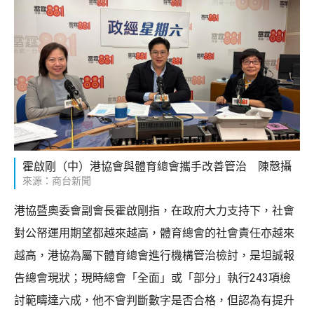
霍啟剛（中）港協會與體育總會攜手改善管治 陳慤攝
來源：商台新聞
港協暨奧委會副會長霍啟剛指，在政府大力支持下，社會
對公帑運用期望都越來越高，體育總會的社會責任亦越來
越高，港協為屬下體育總會進行機構管治檢討，是坦誠報
告總會現狀；現時總會「全面」或「部分」執行243項檢
討範疇達六成，他不會判斷數字是否合格，但認為有提升