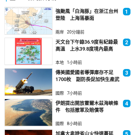
強颱風「白海豚」在浙江台州
1
登陸 上海落暴雨
兩岸
20分鐘前
天文台下午錄36.9度有紀錄最
2
高溫 上水39.8度境內最高
本地
1小時前
傳美國愛國者導彈庫存不足
3
1700枚 副防長促加快生產武
器
國際
7小時前
伊朗提出開放霍爾木茲海峽條
4
件 包括撤軍及賠償等
國際
8小時前
加拿大卑詩省山火快速蔓延
5