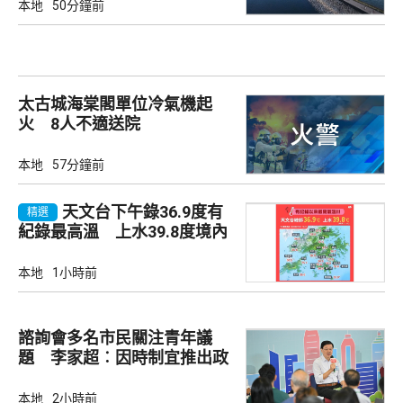
本地
50分鐘前
太古城海棠閣單位冷氣機起
火 8人不適送院
本地
57分鐘前
天文台下午錄36.9度有
精選
紀錄最高溫 上水39.8度境內
最高
本地
1小時前
諮詢會多名市民關注青年議
題 李家超︰因時制宜推出政
策
本地
2小時前