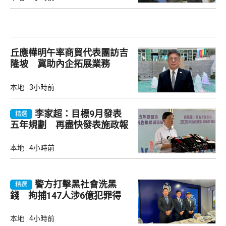
丘應樺明午率商貿代表團訪吉
隆坡 冀助內企拓展業務
本地
3小時前
李家超：目標9月發表
精選
五年規劃 再盡快發表施政報
告
本地
4小時前
警方打擊黑社會洗黑
精選
錢 拘捕147人涉6億犯罪得
益
本地
4小時前