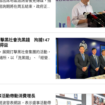
超出席地區諮詢會後見傳媒，指
諮詢期將在周五結束，政府正馬
分析意見，目標在9月發表五年
又指，將先發布五年規劃，希望
時間距離五年規劃越短越好，盡
規劃方向。 李家超指，五
報告公眾諮詢期間，已舉行90多
擊黑社會洗黑錢 拘捕147
集到的意見當中，有1.3萬份與
得益
，8500份與施政報告有關。他
，展開打擊黑社會集團的活動，
不少意見反映市民...
法場所，以「洗黑錢」、「經營非
經營毒窟」等罪名拘捕147人，
及骨幹成員等，年齡介乎19至72
三合會背景。涉案犯罪集團在去
利用傀儡戶口清洗超過6億元犯
形容集團分工精細，成員在九龍
事活動帶動消費增長
經營賭檔及毒窟，亦涉及販毒，
茂波發表網誌，表示盛事活動帶
，集團會...