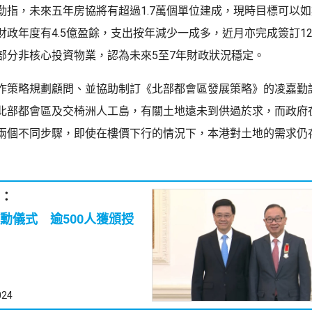
勤指，未來五年房協將有超過1.7萬個單位建成，現時目標可以
財政年度有4.5億盈餘，支出按年減少一成多，近月亦完成簽訂1
部分非核心投資物業，認為未來5至7年財政狀況穩定。
作策略規劃顧問、並協助制訂《北部都會區發展策略》的凌嘉勤
北部都會區及交椅洲人工島，有關土地遠未到供過於求，而政府
兩個不同步驟，即使在樓價下行的情況下，本港對土地的需求仍
：
勳儀式 逾500人獲頒授
024