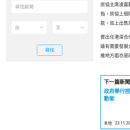
房協主席凌嘉
指，房協上個
款，加上出售
曾出任港深合
遠有需要發展
尋找
推地方面亦是
下一篇新聞
政府舉行授
勳銜
本地
23.11.2