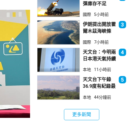
彈庫存不足
1700枚 副防
國際
5小時前
長促加快生產武
器
伊朗提出開放霍
3
爾木茲海峽條
件 包括撤軍及
國際
7小時前
賠償等
天文台：今明兩
4
日本港天氣持續
極端酷熱
本地
11小時前
天文台下午錄
5
36.9度有紀錄最
高溫 上水39.8
本地
44分鐘前
度境內最高
更多新聞