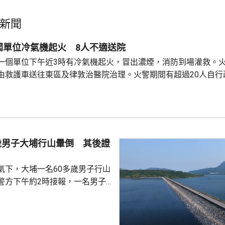
新聞
閣單位冷氣機起火 8人不適送院
一個單位下午近3時有冷氣機起火，冒出濃煙，消防到場灌救。火
由救護車送往東區及律敦治醫院治理。火警期間有超過20人自行
歲男子大埔行山暈倒 其後證
氣下，大埔一名60多歲男子行山
警方下午約2時接報，一名男子
水湖郊遊徑行山時暈倒，人員到
，其後證實死亡。 大埔下午
度的高溫。