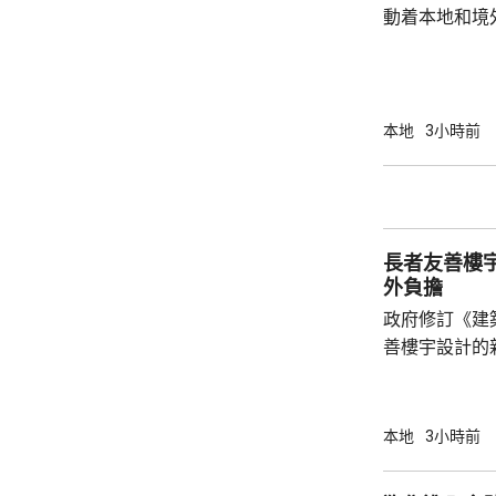
動着本地和境
聯動，近日啟
會」和「奧迪
超過12萬名觀
億元，有啟德
本地
3小時前
約兩成，不少
和免費泊車，各出
示，今年上半
130項盛事活動
長者友善樓
外負擔
政府修訂《建
善樓宇設計的
局長甯漢豪在
安置屋邨「樂
如在住宅大堂
本地
3小時前
動不便人士出入。 香港測量師學會
堅表示，業界