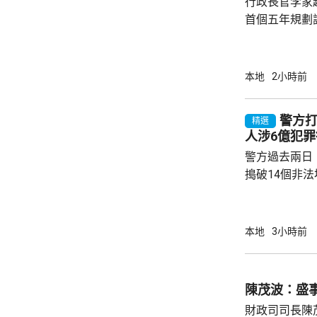
行政長官李家
首個五年規劃
不停蹄整理及
規劃。李家超
施政報告發表
本地
2小時前
早交代如何落實五年
年規劃及施政
警方打
精選
場諮詢會，收
人涉6億犯罪
五年規劃有關
警方過去兩日
指，諮詢期間，
搗破14個非
法賭檔」及「
包括集團主腦
歲，部分人有
本地
3小時前
年一月至今，
罪得益。 案件涉及近月活躍於西九龍區的黑社
會集團。警方
陳茂波：盛
及新界等地，
財政司司長陳
為清洗犯罪得益