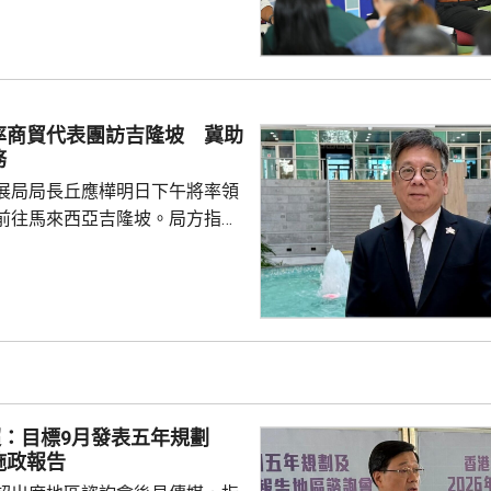
示，香港首次制
因此諮詢會有特別意義，希望就
政報告如何令香港整體施政、發
見。 有市民提出青年問
憑試狀元大多選讀醫科，反映青
率商貿代表團訪吉隆坡 冀助
及科學專業就業有局限。亦有市
務
區融合下，即使尖子...
展局局長丘應樺明日下午將率領
前往馬來西亞吉隆坡。局方指，
局長督導、內地企業出海專班籌
外訪團，讓有意出海的內地企業
情況和需要，代表團成員包括內
商會和其他組織的代表，投資推
旋和「一帶一路」專員何力治亦
席貿發局舉辦的推廣活動，以及
辦的商務研討會暨交流午宴，並
超：目標9月發表五年規劃
及與當地商會和相關機構交
施政報告