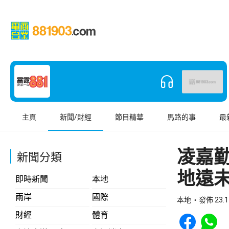
主頁
新聞/財經
節目精華
馬路的事
最
凌嘉
新聞分類
地遠
即時新聞
本地
兩岸
國際
本地
發佈 23.1
Share to Face
Share t
財經
體育