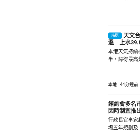
天文台
精選
溫 上水39
本港天氣持續
半，錄得最高氣
來最高氣溫，而
台1980年
錄得的最高紀錄。 天文台指，強
本地
44分鐘前
豚」的外圍下
和極端酷熱的
諮詢會多名
度或以上。預
因時制宜推
熱，部分地區
行政長官李家
持續。
場五年規劃及
司司長陳國基