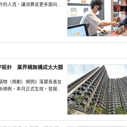
外的人流，讓消費呈更多面向的
德體育園舉行的「香港足球盛
夏季巡迴賽」，三場球賽共吸引
眾入場，門票收入預計超過1.8
附近的食肆指期間的生意增長了
商戶也推出票尾優惠、餐飲折扣
奇謀拓展商機。 陳茂波表
年，約有175萬旅客參與超過
，為香港帶來約58億...
宇設計 業界稱無構成太大額
築物（規劃）規例》落實長者友
新規例，本月正式生效。發展局
網誌表示，房協位於粉嶺的專用
嶺都匯」率先應用有關設計，例
入口裝設自動門，方便長者及行
副會長謝志
普遍支持新規定，認為不會構成