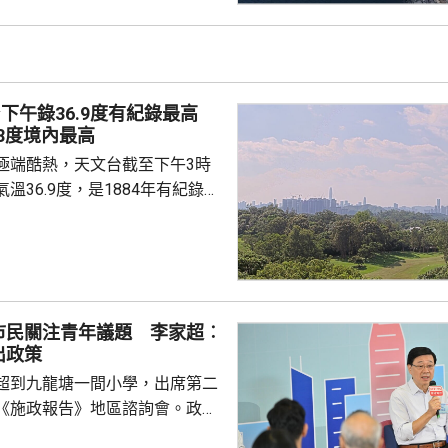
下午錄36.9度有紀錄最高
.8度境內最高
極端酷熱，天文台截至下午3時
溫36.9度，是1884年有紀錄以
上水錄得最高39.8度，是天文
代設置自動氣象站以來，在香港境內
颱風「白海
沉氣流，正為廣東帶來普遍晴朗
天氣，本港下午多處氣溫升至37
市民關注青年議題 李家超︰
料未來一兩日本港持續極端酷
出政策
37度或以上，本周中期高溫天氣
超到九龍塘一間小學，出席第二
《施政報告》地區諮詢會。政務
、財政司司長陳茂波，以及多名