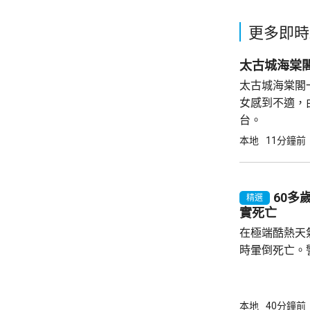
更多即時
太古城海棠
太古城海棠閣
女感到不適，
台。
本地
11分鐘前
60多
精選
實死亡
在極端酷熱天
時暈倒死亡。
在大埔船灣淡
場後發現男子昏迷
一度錄到37
本地
40分鐘前