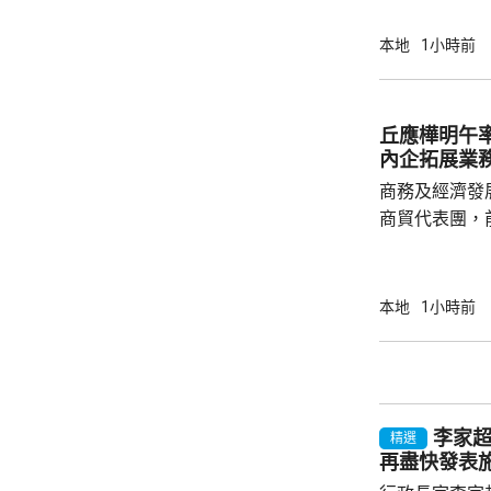
主要官員都有出席。 李家超表
訂五年規劃，
本地
1小時前
五年規劃及施
展及民生更好，多聽意
題，指近年文
丘應樺明午
年人感覺工程
內企拓展業
民指，在與大灣
商務及經濟發
商貿代表團，
今次是商經局
劃的其中一個
了解海外市場
本地
1小時前
地企業、香港
廣署署長劉凱
會參與，將出
投資推廣署舉
李家
參觀企業，以
精選
再盡快發表
流。...