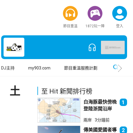
節目重溫
1872玩一陣
登入
搜尋
DJ主持
my903.com
節目重溫服務計劃
 土
至 Hit 新聞排行榜
白海豚最快傍晚
1
登陸浙閩沿岸
上海落暴雨
兩岸
3分鐘前
傳美國愛國者導
2