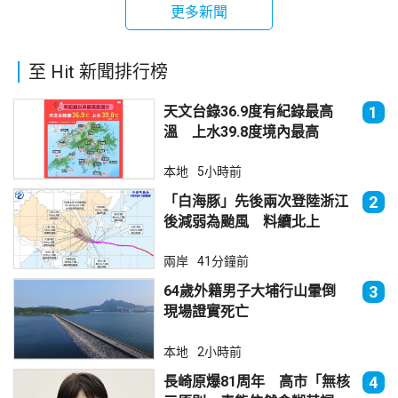
更多新聞
至 Hit 新聞排行榜
天文台錄36.9度有紀錄最高
1
溫 上水39.8度境內最高
本地
5小時前
「白海豚」先後兩次登陸浙江
2
後減弱為颱風 料續北上
兩岸
41分鐘前
64歲外籍男子大埔行山暈倒
3
現場證實死亡
本地
2小時前
長崎原爆81周年 高市「無核
4