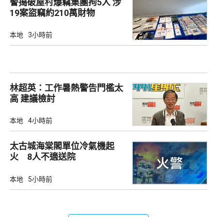
警搗破屋村爆竊集團拘5人 涉
19案盜竊約210萬財物
本地
3小時前
林超英：工作暑熱警告門檻太
高 建議檢討
本地
4小時前
太古城海棠閣單位冷氣機起
火 8人不適送院
本地
5小時前