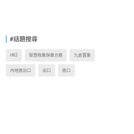
#話題搜尋
HK2
智慧物業保養方案
九倉置業
內地進出口
出口
進口