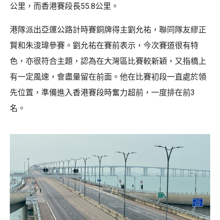
公里，而香港賽段長55.8公里。
港隊派出亞運公路計時賽銅牌得主劉允祐，聯同隊友繆正
賢和朱浚瑋參賽。劉允祐在賽前表示，今次賽道很有特
色，亦很符合主題，認為在大灣區比賽較新穎，又指橋上
有一定風速，會盡量留在前面。他在比賽初段一直處於領
先位置，準備進入香港賽段時奮力超前，一度排在前3
名。