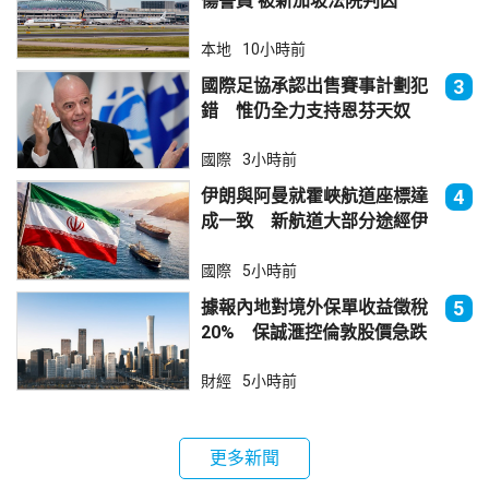
傷警員 被新加坡法院判囚
本地
10小時前
國際足協承認出售賽事計劃犯
3
錯 惟仍全力支持恩芬天奴
國際
3小時前
伊朗與阿曼就霍峽航道座標達
4
成一致 新航道大部分途經伊
朗領海
國際
5小時前
據報內地對境外保單收益徵稅
5
20% 保誠滙控倫敦股價急跌
財經
5小時前
更多新聞