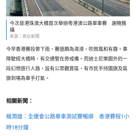
今次是港珠澳大橋首次舉辦粵港澳公路單車賽 謝曉雅
攝
來源：商台新聞
今早香港賽段曾下雨，賽道頗為濕滑，吹微風和有霧。車
隊駛經大橋時，有交通警在旁戒備。而迪士尼樂園外的一
段幻想道行人路，設有公眾觀賞區，有市民手持國旗及區
旗到場為車手打氣。
相關新聞：
楊潤雄：全運會公路單車測試賽暢順 香港賽程1小
時18分鐘