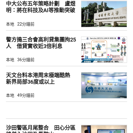
中大公布五年策略計劃 盧煜
明：將在科技及AI等推動突破
本地
22分鐘前
警方搗三合會高利貸集團拘25
人 借貸實收近3倍利息
本地
36分鐘前
天文台料本港周末極端酷熱
新界局部36度或以上
本地
49分鐘前
沙田警區月尾整合 田心分區