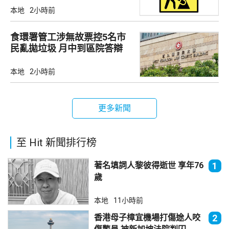
本地
2小時前
食環署管工涉無故票控5名市
民亂拋垃圾 月中到區院答辯
本地
2小時前
更多新聞
至 Hit 新聞排行榜
著名填詞人黎彼得逝世 享年76
1
歲
本地
11小時前
香港母子樟宜機場打傷途人咬
2