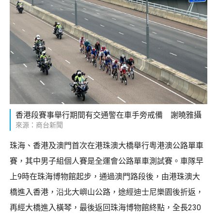
香港段賽事舉行期間有交通警在車手旁戒備 謝曉雅攝
來源：商台新聞
珠海、香港及澳門首次在港珠澳大橋舉行粵港澳公路單車
賽，其中男子組個人賽是全運會公路單車測試賽。車隊早
上9時在珠海博物館起步，通過澳門路段後，由港珠澳大
橋進入香港，沿北大嶼山公路，途經迪士尼樂園後折返，
再經大橋進入橫琴，最後返回珠海博物館終點，全長230