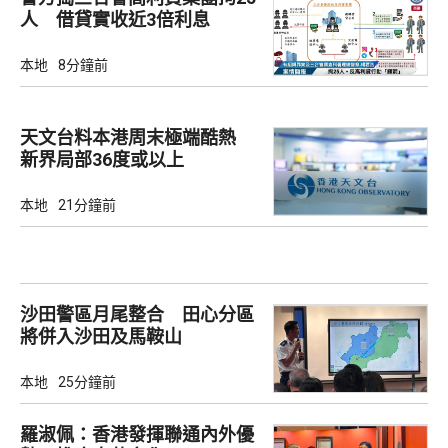
人 借貸實收近3倍利息
本地
8分鐘前
天文台料本港周末極端酷熱
新界局部36度或以上
本地
21分鐘前
沙田警區月尾整合 田心分區
將併入沙田及馬鞍山
本地
25分鐘前
羅淑佩：香港發揮聯通內外優