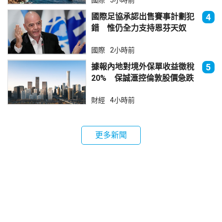
國際足協承認出售賽事計劃犯
4
錯 惟仍全力支持恩芬天奴
國際
2小時前
據報內地對境外保單收益徵稅
5
20% 保誠滙控倫敦股價急跌
財經
4小時前
更多新聞