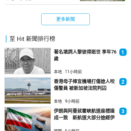
更多新聞
至 Hit 新聞排行榜
著名填詞人黎彼得逝世 享年76
1
歲
本地
11小時前
香港母子樟宜機場打傷途人咬
2
傷警員 被新加坡法院判囚
本地
9小時前
伊朗與阿曼就霍峽航道座標達
3
成一致 新航道大部分途經伊
朗領海
國際
5小時前