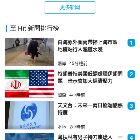
更多新聞
至 Hit 新聞排行榜
白海豚外圍雨帶掃上海市區
1
地鐵站行人隧道水浸
兩岸
45分鐘前
特朗普指美國低調處理伊朗問
2
題 暗示會加大經濟壓力
國際
4小時前
天文台：未來一兩日極端酷熱
3
持續
本地
2小時前
薄扶林有男子持刀襲途人 一
4