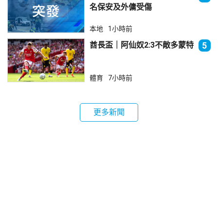
名保安及外傭受傷
本地
1小時前
酋長盃｜阿仙奴2:3不敵多蒙特
5
體育
7小時前
更多新聞