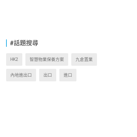
#話題搜尋
HK2
智慧物業保養方案
九倉置業
內地進出口
出口
進口